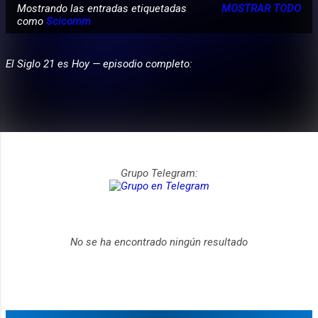
Mostrando las entradas etiquetadas
MOSTRAR TODO
E
como
Scicomm
PARTICIPA
n
t
El Siglo 21 es Hoy — episodio completo:
r
a
d
a
s
Grupo Telegram:
No se ha encontrado ningún resultado