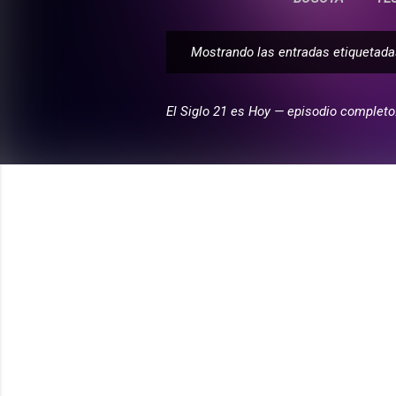
Mostrando las entradas etiqueta
E
n
t
El Siglo 21 es Hoy — episodio completo
r
a
d
a
s