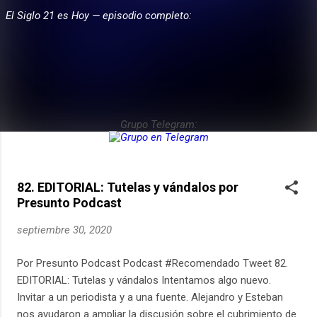
El Siglo 21 es Hoy — episodio completo:
E
PARTICIPA
n
t
r
a
d
Grupo Telegram:
a
s
82. EDITORIAL: Tutelas y vándalos por
Presunto Podcast
septiembre 30, 2020
Por Presunto Podcast Podcast #Recomendado Tweet 82.
EDITORIAL: Tutelas y vándalos Intentamos algo nuevo.
Invitar a un periodista y a una fuente. Alejandro y Esteban
nos ayudaron a ampliar la discusión sobre el cubrimiento de