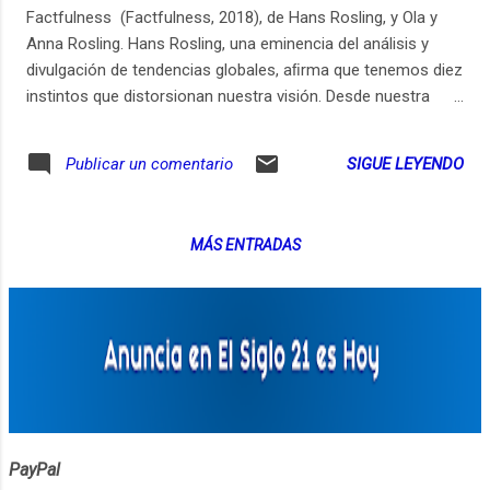
Factfulness (Factfulness, 2018), de Hans Rosling, y Ola y
Anna Rosling. Hans Rosling, una eminencia del análisis y
divulgación de tendencias globales, aﬁrma que tenemos diez
instintos que distorsionan nuestra visión. Desde nuestra
tendencia a dividir el mundo en dos campos (nosotros
contra ellos) a la manera en que consumimos la
SIGUE LEYENDO
Publicar un comentario
información de los medios (basada en la explotación del
miedo), pasando por el modo en que percibimos el progreso
(creyendo que las cosas siempre empeoran). Nuestro
MÁS ENTRADAS
problema es que no somos conscientes de lo que no
sabemos, e incluso cuando estamos informados nos
dejamos llevar por sesgos inconscientes y predecibles.
Parte 1 Parte 2 Aquí puedes conseguir este libro:
CONSIGUE AQUÍ EL LIBRO "Factfulness":
https://amzn.to/333LFcj En esta página encuentras las
notas del episodio y todos los enlaces mencionados:
https://librosparaemprendedores.net/148
PayPal