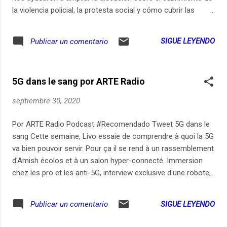
la violencia policial, la protesta social y cómo cubrir las
órdenes de la Corte Suprema. Análisis Alejandro Gómez:
Director de Revista Cerosetenta Esteban Hoyos: abogado y
SIGUE LEYENDO
Publicar un comentario
profesor Jonathan Bock Produce: Sara Trejos Pre y Post
Producción: Loro Podcast (Rodrígo Rodríguez y Maru
Lombardo) Feliz #DiaInternacionalDelPodcast 2020 Gracias
5G dans le sang por ARTE Radio
a todos nuestros oyentes por unirse a Patron y ayudarnos a
mejorar cada día. Si quieres hacer parte de la conversación
septiembre 30, 2020
que tenemos en Telegram todos los días solo entra a
www.presuntopodcast.com
Por ARTE Radio Podcast #Recomendado Tweet 5G dans le
sang Cette semaine, Livo essaie de comprendre à quoi la 5G
va bien pouvoir servir. Pour ça il se rend à un rassemblement
d'Amish écolos et à un salon hyper-connecté. Immersion
chez les pro et les anti-5G, interview exclusive d'une robote,
et bougeage de body sur de la French tek'. Chaque mercredi,
Dépêche découpe l'actu avec un micro. Abonnez-vous à
SIGUE LEYENDO
Publicar un comentario
ce podcast sur notre site, Apple
Podcasts, SoundCloud ou Deezer. Enregistrements : 2, 3, 19,