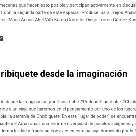
ecenas que hacen esto posible y participan activamente en discusio
1 con la segunda parte de este especial. Produce: Sara Trejos Anális
antes: Maria Acuna Abel Villa Karen Corredor Diego Torres Gómez K
eche Post: Rodrigo Rodrígez
iribiquete desde la imaginación
ete desde la imaginación por Diana Uribe #PodcastDianaUribe #Chirib
tamos a un viaje que haremos en el pensamiento por uno de los lug
ia: la serranía de Chiribiquete. En este "lugar de poder" se encuentr
nante del Amazonas, una enorme diversidad de pueblos indígenas y
. Inmortalidad y fragilidad conviven en este paisaje dominado por la f