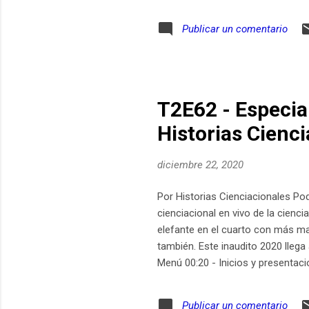
Publicar un comentario
T2E62 - Especial
Historias Cienc
diciembre 22, 2020
Por Historias Cienciacionales Po
cienciacional en vivo de la cienc
elefante en el cuarto con más 
también. Este inaudito 2020 llega
Menú 00:20 - Inicios y presentaci
la pandemia 38:18 - Lo más cienci
Alejandra Manjarrez y Agustín Áv
Publicar un comentario