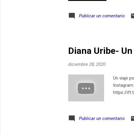
Chiribiqu
Notas del
Publicar un comentario
promueve 
en esta w
Castaño-U
Diana Uribe- Un 
diciembre 28, 2020
Un viaje p
Instagram:
https://if
Publicar un comentario