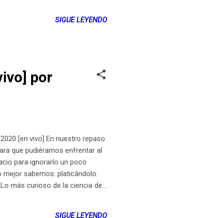
SIGUE LEYENDO
vivo] por
2020 [en vivo] En nuestro repaso
para que pudiéramos enfrentar al
cio para ignorarlo un poco
mo mejor sabemos: platicándolo.
 Lo más curioso de la ciencia de
gradecimientos Invitados:
ndez Producción: Sofía Flores,
SIGUE LEYENDO