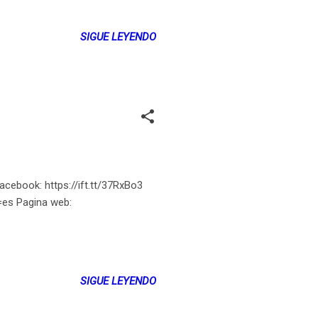
cuidado desde la distancia.
 empresarial latinoamericano que
SIGUE LEYENDO
e este lugar. Pueden aprender más
itamos a leer el libro de Carlos
acebook: https://ift.tt/37RxBo3
g=es Pagina web:
SIGUE LEYENDO