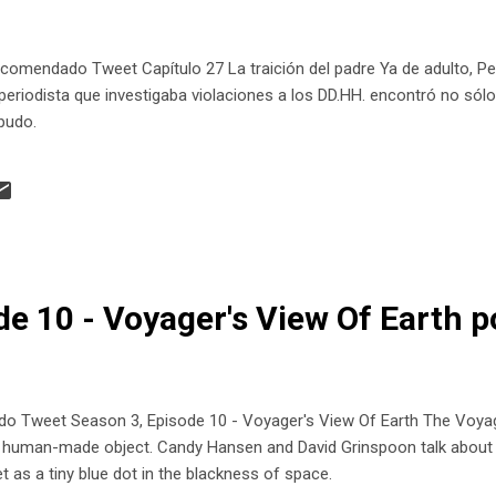
omendado Tweet Capítulo 27 La traición del padre Ya de adulto, Pep
periodista que investigaba violaciones a los DD.HH. encontró no sólo
pudo.
de 10 - Voyager's View Of Earth 
Tweet Season 3, Episode 10 - Voyager's View Of Earth The Voyage
y human-made object. Candy Hansen and David Grinspoon talk about 
t as a tiny blue dot in the blackness of space.