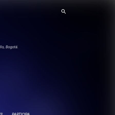
llo, Bogotá.
ES
PARTICIPA