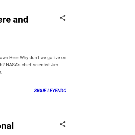
ere and
wn Here Why don’t we go live on
th? NASA’s chief scientist Jim
a.
SIGUE LEYENDO
onal