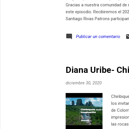
Gracias a nuestra comunidad de m
este episodio. Recibiremos el 202
Santiago Rivas Patrons particip
Gómez Sebastián Rojas Felipe Us
Publicar un comentario
Diana Uribe- Ch
diciembre 30, 2020
Chiribiqu
los invi
de Colomb
impresio
las rocas