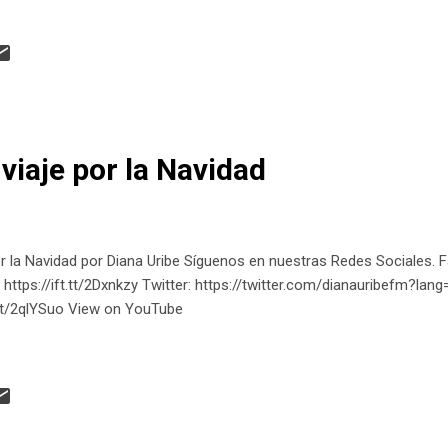
ete es un patrimonio de la humanidad que necesita ser reconocido y 
 episodio: Este episodio es traído a ustedes gracias a SURA, grupo
el cuidado de Chiribiquete y nos invita a que seamos guardianes d
eb. →https://ift.tt/382IiGm Para saber más sobre Chiribiquete los inv
ribe "Chirib...
viaje por la Navidad
or la Navidad por Diana Uribe Síguenos en nuestras Redes Sociales. F
 https://ift.tt/2Dxnkzy Twitter: https://twitter.com/dianauribefm?lan
t.tt/2qlYSuo View on YouTube