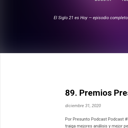
El Siglo 21 es Hoy — episodio completo
E
n
t
r
a
d
a
s
89. Premios Pr
diciembre 31, 2020
Por Presunto Podcast Podcast #
traiga mejores análisis y mejor 