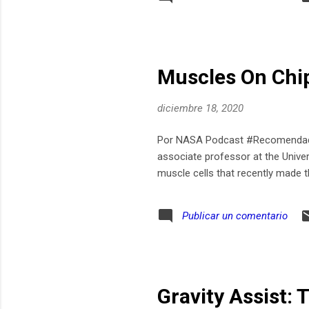
Rodrigo Pacheco y Víctor Hernánde
Muscles On Chi
diciembre 18, 2020
Por NASA Podcast #Recomendado 
associate professor at the Univer
muscle cells that recently made th
Publicar un comentario
Gravity Assist: 