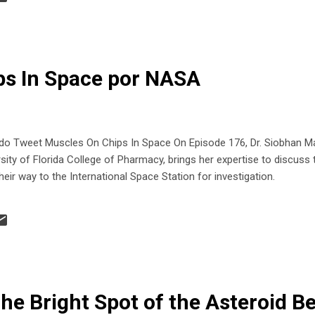
z Edición: Víctor Hernández Voz en la rúbrica: Valeri...
ps In Space por NASA
Tweet Muscles On Chips In Space On Episode 176, Dr. Siobhan Mal
sity of Florida College of Pharmacy, brings her expertise to discuss
eir way to the International Space Station for investigation.
The Bright Spot of the Asteroid Be