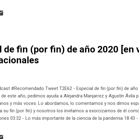
 de fin (por fin) de año 2020 [en 
iacionales
dcast #Recomendado Tweet T2E62 - Especial de fin (por fin) de año 
ia de este año, pedimos ayuda a Alejandra Manjarrez y Agustín Ávila 
manos y más voces. Lo abordamos, lo comentamos y nos dimos espa
 a su fin (por fin) y nosotros los invitamos a exorcizarnos de él co
ones 03:32 - Lo más importante de la ciencia de la pandemia 18:43 -
acional de la ciencia (no de la pandemia) 01:05:03 - Despedidas y a
ila Voces y contenido: Sofía Flores, Rodrigo Pacheco y Víctor Herná