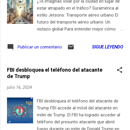
¿Te imaginas volar por la ciudad en lugar de
Xiaomi y Google ya ofrecen modelos con
estar atrapado en el tráfico? Suramérica al
estas capacidades. Los dispositivos
estilo Jetsons: Transporte aéreo urbano El
premium ganan terreno, mientras las ventas
futuro del transporte aéreo urbano: Un
de gama media disminuyen. 🎙 Flash Diario en
vistazo global Para entender mejor cómo
Spotify: Escuchar Las ventas de gama media
podría funcionar el transporte aéreo urbano
están en declive Durante el segundo
en nuestra región, veamos algunos ejemplos
SIGUE LEYENDO
Publicar un comentario
trimestre de 2024, el mercado global de
internacionales. En Dubái, ya se están
smartphones experimentó un aumento del
llevando a cabo pruebas con taxis aéreos
6.5% en los envíos, alcanzando 285.4
autónomos. Volocopter , una empresa
millones de unidades. Samsung cap...
FBI desbloquea el teléfono del atacante
alemana, ha estado probando sus vehículos
de Trump
aéreos en colaboración con la Autoridad de
Carreteras y Transportes de Dubái. En
julio 16, 2024
Estados Unidos, Uber Elevate , ahora parte
de Joby Aviation , ha estado explorando la
FBI desbloquea el teléfono del atacante de
movilidad aérea en ciudades como Los
Trump FBI accede al móvil del atacante en
Ángeles y Dallas. Estos ejemplos muestran
mitin de Trump. El FBI ha logrado acceder al
que la movilidad aérea urbana no es solo
teléfono del presunto atacante que abrió
una visión futurista, sino una realidad en
fuego durante un mitin de Donald Trump en