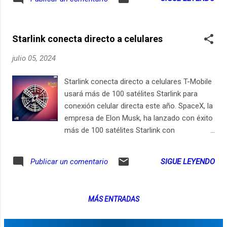
posible relación entre el uso de talco y el
Kisunla, un nuevo fármaco desarrollado por
cáncer de ovario. El talco es común en
Eli Lilly, una importante compañía
productos como polvos de bebé y
farmacéutica estadounidense. Eli Lilly es
Starlink conecta directo a celulares
cosméticos. Aunque la evidencia en
conocida por su trabajo en la invest...
humanos es limitada, las pruebas en
julio 05, 2024
animales han mostrado resultados
preocupantes. La IARC recomienda cautela
Starlink conecta directo a celulares T-Mobile
en el uso de productos que contienen talco,
usará más de 100 satélites Starlink para
especialmente en áreas sensibles del
conexión celular directa este año. SpaceX, la
cuerpo. Nuevas preocupaciones por el uso
empresa de Elon Musk, ha lanzado con éxito
del talco El talco es un mineral natural que
más de 100 satélites Starlink con
se encuentra en muchos productos de
capacidades de conexión directa a celular.
cuidado personal. Desde hace décadas, ha
Este avance permitirá a los usuarios de T-
SIGUE LEYENDO
Publicar un comentario
sido utilizado en polvos de talco para bebés
Mobile en los EE. UU. enviar mensajes de
y en cosméticos debido a sus propiedades
texto a través de estos satélites, con planes
absorbentes y suavizantes. La preocupación
para expandir a llamadas y datos en 2025.
principal surge del hecho de que el talco
MÁS ENTRADAS
Esta tecnología promete cobertura en áreas
puede estar co...
remotas sin señal de torres celulares