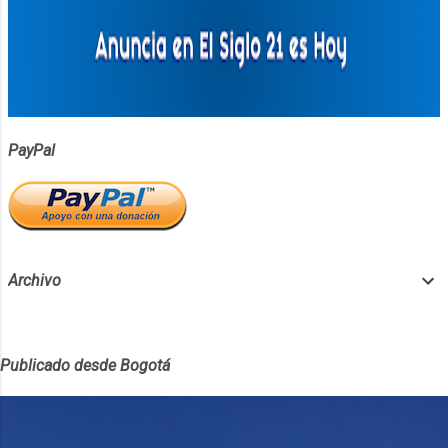
tradicionales. Además, Starlink ha
establecido asociaciones con operadores
en Canadá, Australia, Nueva Zelanda, Japón,
Suiza, Chile y Perú. Se espera que el servicio
comience antes de fin de año, marcando un
cambio importante en la conectividad móvil
global. ¡Starlink está listo para revolucionar la
PayPal
conectividad móvil! Esta semana, SpaceX
lanzó 20 satélites Starlink, 13 de los cuales
están equipados con tecnología de conexión
directa a celular. Con esto, el número total
de satéli...
Archivo
Publicado desde Bogotá