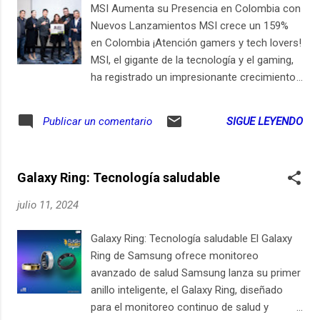
sólida para creadores que buscan monetizar
MSI Aumenta su Presencia en Colombia con
su contenido. Competencia con TikTok se
Nuevos Lanzamientos MSI crece un 159%
intensifica El 11 de julio de 2024, YouTube
en Colombia ¡Atención gamers y tech lovers!
anunció una serie de nuevas herramientas
MSI, el gigante de la tecnología y el gaming,
para mejorar la experiencia de creación en
ha registrado un impresionante crecimiento
Shorts. Las nuevas funciones incluyen:
del 159% en sus 10 líneas de negocio en
Narración de texto a voz con cuatro voces
Colombia durante el último año. Para
SIGUE LEYENDO
Publicar un comentario
disponibles. Subtítulos automáticos
celebrarlo, la compañía está lanzando en el
directamente en la plataforma. Sticker
país sus más recientes productos de
"Añade el tuyo" para fomentar la interacción
laptops, desktops, componentes y
entre u...
Galaxy Ring: Tecnología saludable
periféricos. ¡Todo lo que los gamers,
creadores de contenido y profesionales
julio 11, 2024
podrían soñar! MSI patrocina uno de
nuestros pódcast, el Esports Flash. Gaming
Galaxy Ring: Tecnología saludable El Galaxy
y Tecnología de Vanguardia MSI es un
Ring de Samsung ofrece monitoreo
nombre que resuena en cada esquina de
avanzado de salud Samsung lanza su primer
Unilago en Bogotá, Monterrey en Medellín, La
anillo inteligente, el Galaxy Ring, diseñado
Pasarela en Cali, Cabecera en Bucaramanga
para el monitoreo continuo de salud y
y el Centro Comercial Portal del Prado en