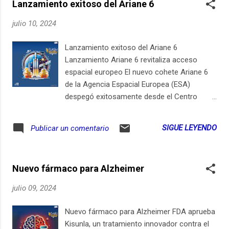
Lanzamiento exitoso del Ariane 6
julio 10, 2024
Lanzamiento exitoso del Ariane 6
Lanzamiento Ariane 6 revitaliza acceso
espacial europeo El nuevo cohete Ariane 6
de la Agencia Espacial Europea (ESA)
despegó exitosamente desde el Centro
Espacial de Guayana en Kourou, marcando
un hito en la independencia espacial
SIGUE LEYENDO
Publicar un comentario
europea. Este lanzamiento, esperado
durante años, busca devolver a Europa la
capacidad de enviar grandes satélites al
Nuevo fármaco para Alzheimer
espacio sin depender de cohetes
extranjeros. La misión inaugural del Ariane 6
julio 09, 2024
incluyó el despliegue de pequeños satélites y
experimentos tecnológicos, señalando una
Nuevo fármaco para Alzheimer FDA aprueba
nueva era en la exploración espacial del
Kisunla, un tratamiento innovador contra el