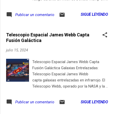
desarrollo. El acuerdo que puede
Butler, Pennsylvania. La agencia está
transformar el transporte urbano
analizando el contenido del dispositivo para
SIGUE LEYENDO
Publicar un comentario
Recientemente, Airbus y Ecocopter firmaron
determinar el motivo detrás del ataque. El
un Memorándum de Entendimiento (MOU)
sospechoso, identificado como Thomas
para lanzar servicios de transporte aéreo
Matthew Crooks, fue abatido por agentes
urbano en Chile , Ec...
Telescopio Espacial James Webb Capta
del servicio secreto. El tiroteo dejó un
Fusión Galáctica
muerto y a Trump herido levemente. El FBI
ha realizado casi 100 entrevistas y ha
julio 15, 2024
recibido cientos de pistas digitales para la
investigación. Acceso al móvil aún sin
Telescopio Espacial James Webb Capta
respuestas claras. Durante un mitin de
Fusión Galáctica Galaxias Entrelazadas:
Donald Trump en Butler, Pennsylvania, se
Telescopio Espacial James Webb
desató el caos cuando se escucharon
capta galaxias entrelazadas en infrarrojo. El
disparos provenientes de un edificio
Telescopio Webb, operado por la NASA y la
cercano. Thomas Matthew Crooks, de 20
ESA, ha fotografiado dos galaxias
años, fue identificado como el atacante y
entrelazadas a 326 millones de años luz,
SIGUE LEYENDO
Publicar un comentario
abatido por agentes del servicio secreto.
rodeadas de estrellas y gas. Las galaxias,
Trump sufrió una herida menor en la oreja
apodadas Penguin y Egg, llevan millones de