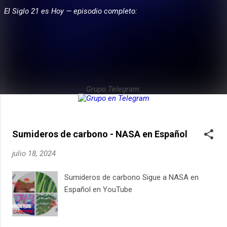
El Siglo 21 es Hoy — episodio completo:
E
PARTICIPA
n
t
r
a
d
Grupo Telegram:
a
s
Sumideros de carbono - NASA en Español
julio 18, 2024
Sumideros de carbono Sigue a NASA en
Español en YouTube