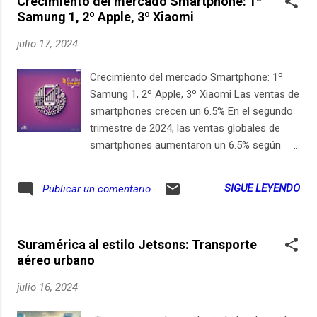
Crecimiento del mercado Smartphone: 1º
sistemas de IA. Esta decisión afecta
Samung 1, 2º Apple, 3º Xiaomi
significativamente a uno de los mercados
más importantes de Meta, donde
julio 17, 2024
recientemente había lanzado un programa
de anuncios impulsados por IA en
Crecimiento del mercado Smartphone: 1º
WhatsApp. La Autoridad Nacional de
Samung 1, 2º Apple, 3º Xiaomi Las ventas de
Protección de Datos (ANPD) de Brasil había
smartphones crecen un 6.5% En el segundo
ordenado previamente la suspensión
trimestre de 2024, las ventas globales de
inmediata de esta política. Mientras tanto, en
smartphones aumentaron un 6.5% según
México y otros países de Latinoamérica,
IDC, alcanzando 285.4 millones de unidades.
muchos usuarios ya están probando Meta
IDC es una firma de investigación de
SIGUE LEYENDO
Publicar un comentario
AI en sus cuentas de WhatsApp y
mercado clave que analiza tendencias
Messenger, aunque no todos tienen acceso
tecnológicas globales. Este informe, que
aún. Descarga gratis el Flash Diario en
cubre mercados en todo el mundo, revela
YouTube Music Cambio de planes de Meta y
Suramérica al estilo Jetsons: Transporte
que Samsung lidera con un 18.9% del
s...
aéreo urbano
mercado , seguido por Apple con 15.8% y
Xiaomi con 14.8%. Mientras que Apple ha
julio 16, 2024
anunciado la integración de IA en futuros
dispositivos, marcas como Samsung,