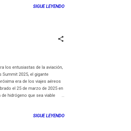
or los fenómenos astronómicos, la
SIGUE LEYENDO
cializados. ¿Te animas a conocer
e cuando la Luna tapa solo una
o
ra los entusiastas de la aviación,
s Summit 2025, el gigante
próxima era de los viajes aéreos
ebrado el 25 de marzo de 2025 en
 de hidrógeno que sea viable
revelado elementos tecnológicos
sadas por células de combustible
SIGUE LEYENDO
r una aviación más sostenible,
 Fichefeux, Director de