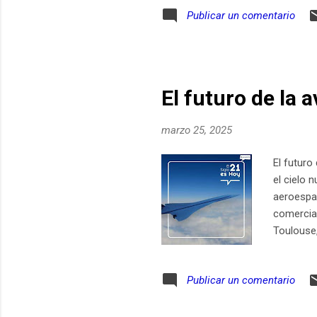
vivo a tr
Publicar un comentario
mejor alt
más detal
parte del 
El futuro de la 
marzo 25, 2025
El futuro
el cielo 
aeroespac
comercial
Toulouse,
comercia
clave que
Publicar un comentario
de hidróg
complemen
Programas