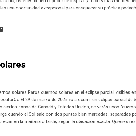
día a día, ustedes tienen el poder de inspirar y moldear las mentes d
les una oportunidad excepcional para enriquecer su práctica pedagógi
tudiantes de los grados 9°, 10° y 11°: el Concurso Nacional de Prog
oft, la Federación Colombiana de la Industria de Software y TI. ¿Por
ncurso Nacional de Programación? Este concurso va más allá de un
integral diseñado para fomentar habilidades esenciales en el siglo X
el mundo real de la tecnología. Al pa...
olares
rnos solares Raros cuernos solares en el eclipse parcial, visibles e
cutorCo El 29 de marzo de 2025 va a ocurrir un eclipse parcial de So
n ciertas zonas de Canadá y Estados Unidos, se verán unos “cuerno
rge cuando el Sol sale con dos puntas bien marcadas, separadas por 
preciar en la mañana o tarde, según la ubicación exacta. Quienes r
olombia y Argentina tal vez no lo observen directamente, pero van 