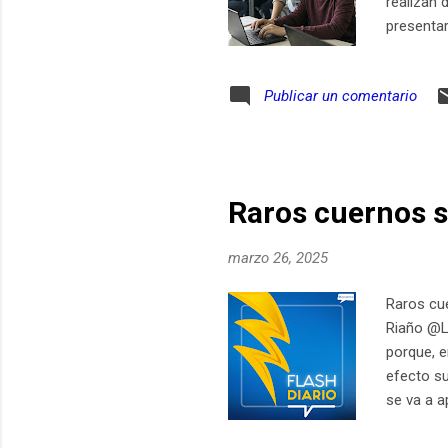
realizan 
presentar
en sus es
por Fedes
Publicar un comentario
en el Co
programa 
aula con 
Raros cuernos s
marzo 26, 2025
Raros cue
Riaño @Lo
porque, e
efecto su
se va a a
México, C