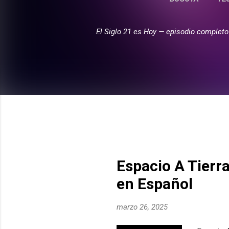
El Siglo 21 es Hoy — episodio completo
E
n
t
r
a
d
a
s
Espacio A Tierr
en Español
marzo 26, 2025