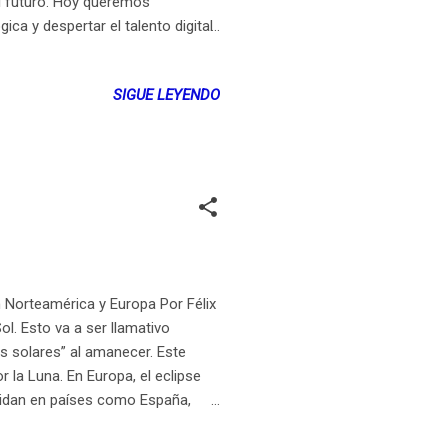
el futuro. Hoy queremos
ca y despertar el talento digital
ramación, una iniciativa impulsada
 qué involucrar a sus estudiantes
SIGUE LEYENDO
a simple competencia; es un
XI y conectar el aprendizaje en el
n Norteamérica y Europa Por Félix
l. Esto va a ser llamativo
s solares” al amanecer. Este
la Luna. En Europa, el eclipse
esidan en países como España,
a poder seguir transmisiones en