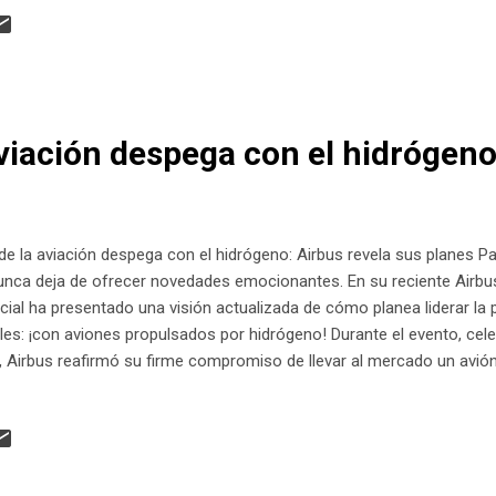
avés de internet. En Colombia, por ejemplo, donde hay curiosidad p
ernativa será ver el evento en plataformas de la NASA o sitios espe
les sobre este espectáculo natural? Este eclipse parcial se produc
disco solar. En var...
aviación despega con el hidrógen
 de la aviación despega con el hidrógeno: Airbus revela sus planes Pa
nunca deja de ofrecer novedades emocionantes. En su reciente Airbu
ial ha presentado una visión actualizada de cómo planea liderar la 
es: ¡con aviones propulsados por hidrógeno! Durante el evento, cel
 Airbus reafirmó su firme compromiso de llevar al mercado un avión
lmente. Tras años de investigación en este campo, la compañía ha 
 harán posible la llegada de aeronaves totalmente eléctricas, impul
eno. Esta tecnología se perfila como la más prometedora para logra
tando el desarrollo de combustibles de aviación sostenibles. Bruno
 Futuros de Airbus, lo expresó claram...