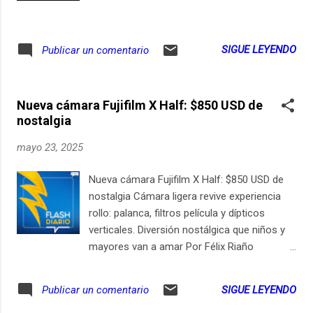
SIGUE LEYENDO
Publicar un comentario
Nueva cámara Fujifilm X Half: $850 USD de
nostalgia
mayo 23, 2025
Nueva cámara Fujifilm X Half: $850 USD de
nostalgia Cámara ligera revive experiencia
rollo: palanca, filtros película y dípticos
verticales. Diversión nostálgica que niños y
mayores van a amar Por Félix Riaño
@LocutorCo La compacta de 240 gramos
une lente fijo de 32 milímetros, sensor
SIGUE LEYENDO
Publicar un comentario
vertical de una pulgada y once modos