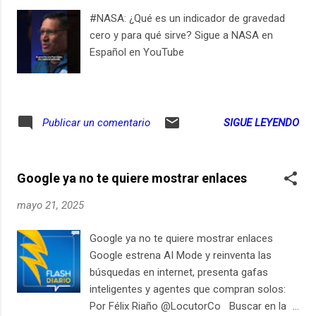
de que otras marcas lo incorporen. Además,
#NASA: ¿Qué es un indicador de gravedad
confirmaron que los conductores de Volvo
cero y para qué sirve? Sigue a NASA en
serán los primeros en probar Gemini, el
Español en YouTube
nuevo asistente con inteligencia artificial.
Esta colaboración convierte a Volvo en una
plataforma de referencia para desarrollar y
probar las nuevas funciones del sistema
SIGUE LEYENDO
Publicar un comentario
operativo, acelerando su llegada al resto del
mundo. ¿Te imaginas hablar con tu carro
como si fuera una per...
Google ya no te quiere mostrar enlaces
mayo 21, 2025
Google ya no te quiere mostrar enlaces
Google estrena AI Mode y reinventa las
búsquedas en internet, presenta gafas
inteligentes y agentes que compran solos:
Por Félix Riaño @LocutorCo Buscar en la