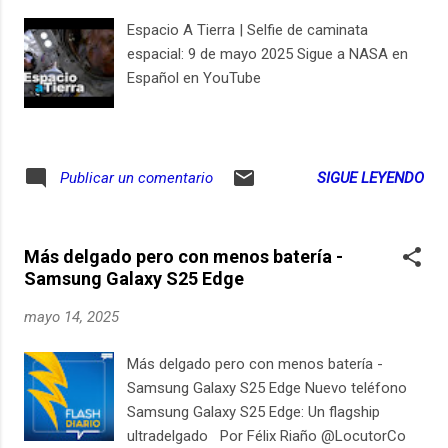
El proceso ocurre cuando los núcleos de
plomo, acelerados al 99,999993 % de la
Espacio A Tierra | Selfie de caminata
velocidad de la luz, pasan tan cerca unos de
espacial: 9 de mayo 2025 Sigue a NASA en
otros que sus campos electromagnéticos
Español en YouTube
generan pulsos de fotones capaces de
arrancar protones de los núcleos. Así, tres
protones menos convierten al plomo en oro.
¿Cómo lograron algo que parecía imposible?
SIGUE LEYENDO
Publicar un comentario
¿...
Más delgado pero con menos batería -
Samsung Galaxy S25 Edge
mayo 14, 2025
Más delgado pero con menos batería -
Samsung Galaxy S25 Edge Nuevo teléfono
Samsung Galaxy S25 Edge: Un flagship
ultradelgado Por Félix Riaño @LocutorCo