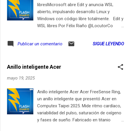
naturales, pasando por pruebas de
libresMicrosoft abre Edit y anuncia WSL
resistencia a polvo, agua y caídas
abierto, impulsando desarrollo Linux y
accidentales. Diseño y construcción:
Windows con código libre totalmente. Edit y
Robustez con un toque de sofisticación El
WSL libres Por Félix Riaño @LocutorCo
Sonos Move 2 mantiene el ADN de su
Microsoft anunció que va a publicar el
predecesor, con un diseño minimalista y
código fuente de dos herramientas clave
SIGUE LEYENDO
Publicar un comentario
resistente que prioriza la funcionalidad. Su
para desarrolladores: el nuevo editor de
estructura de policarbonato y rejilla metálica
texto llamado Edit y el subsistema Windows
no solo es elegante, sino que también está ...
Subsystem for Linux, conocido como WSL.
Anillo inteligente Acer
El código fuente de un programa es como
su receta secreta. Al hacerla pública,
mayo 19, 2025
cualquiera puede ver cómo funciona,
modificarla y mejorarla. Edit es un programa
Anillo inteligente Acer Acer FreeSense Ring,
de texto simple y ligero que funcionará
un anillo inteligente que presentó Acer en
directamente en la línea de comandos de
Computex Taipei 2025. Mide ritmo cardíaco,
Windows, como un bloc de notas, pero sin
variabilidad del pulso, saturación de oxígeno
necesidad de abrir ventanas adicionales.
y fases de sueño. Fabricado en titanio
WSL es una herramienta que permite usar
ultraligero, sin suscripciones. Por Félix Riaño