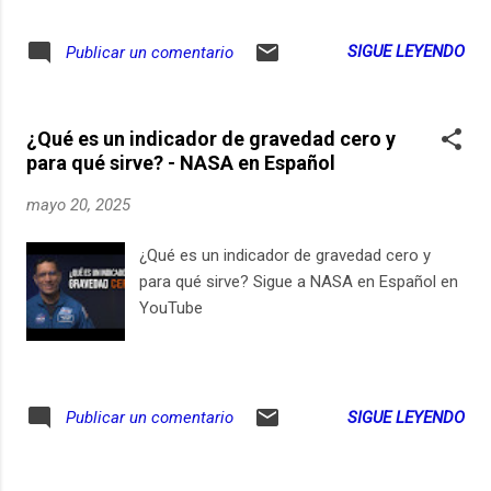
web va a cambiar más de lo que
imaginamos. AI Mode ya aparece en
SIGUE LEYENDO
Publicar un comentario
Estados Unidos como una pestaña dentro
del cuadro de Google y pronto va a llegar a
más países. La función conversa como una
¿Qué es un indicador de gravedad cero y
experta, divide preguntas en partes
para qué sirve? - NASA en Español
pequeñas y responde en voz clara. Google
también presentó unas nuevas gafas
mayo 20, 2025
inteligentes desarrolladas junto a Warby
Parker y Gentle Monster, que traducen en
¿Qué es un indicador de gravedad cero y
vivo, guían en la calle y hasta ayudan a hacer
para qué sirve? Sigue a NASA en Español en
compras sin usar las manos. Todo funciona
YouTube
con Gemini 2.5, la inteligencia que ya
procesa quinientos billones de instrucciones
por mes. El reto ahora es entender si esto
nos va a facilitar la vida o si, por el contrario,
SIGUE LEYENDO
Publicar un comentario
nos deja con menos control. ¿Cómo nos va
a afectar a quienes hablamos español y
usamos Google todos los días para trabajar,