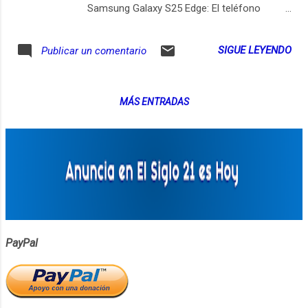
Samsung Galaxy S25 Edge: El teléfono
ultradelgado con pantalla AMOLED y Gorilla
Glass Ceramic 2 que desafía la tecnología
SIGUE LEYENDO
Publicar un comentario
móvil.El Samsung Galaxy S25 Edge es el
modelo más delgado de la familia Galaxy
S25, con apenas 5,8 milímetros de grosor,
MÁS ENTRADAS
similar al ancho de un lápiz. A pesar de su
diseño ultrafino, ofrece tecnología de alta
gama. Su pantalla AMOLED de 6,7 pulgadas
utiliza tecnología orgánica que ilumina cada
píxel de manera independiente, logrando
colores vibrantes y negros profundos. Esto
permite una experiencia visual impactante,
ideal para ver videos y fotos. Además, su
cámara principal de 200 megapíxeles captura
PayPal
imágenes en alta resolución, revelando
detalles minuciosos. El marco del S25 Edge
está hecho de titanio, un material liviano
pero muy resistente, mientras que su