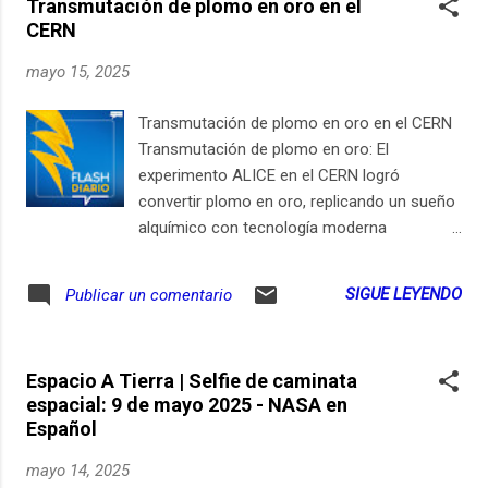
Transmutación de plomo en oro en el
de auriculares con cancelación de ruido.
CERN
Estos dispositivos, que cuestan 450 dólares,
prometen una experiencia de sonido
mayo 15, 2025
inmersiva gracias a su nuevo procesador
QN3, que es siete veces más rápido que su
Transmutación de plomo en oro en el CERN
versión anterior. Con 12 micrófonos para
Transmutación de plomo en oro: El
una cancelación de ruido precisa y
experimento ALICE en el CERN logró
tecnología de optimización automática, los
convertir plomo en oro, replicando un sueño
WH-1000XM6 buscan destacarse en el
alquímico con tecnología moderna
mercado de audífonos premium. Pero,
Por Félix Riaño @LocutorCo En el Gran
aunque la tecnología promete una
Colisionador de Hadrones (LHC) del CERN,
SIGUE LEYENDO
Publicar un comentario
experiencia auditiva envolvente, hay un
un experimento llamado ALICE ha logrado
problema que muchos pasan por alto: el uso
convertir plomo en oro, alcanzando lo que
prolongado de audífonos con cancelación
durante siglos fue solo un sueño para los
de ruido ha sido vinculado a problemas de
Espacio A Tierra | Selfie de caminata
alquimistas. Pero este oro no se puede usar
salu...
espacial: 9 de mayo 2025 - NASA en
para joyería ni para volverse rico. En realidad,
Español
estos átomos de oro existen solo por una
fracción de segundo antes de desaparecer.
mayo 14, 2025