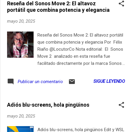
Reseña del Sonos Move 2: El altavoz
estudi...
portátil que combina potencia y elegancia
mayo 20, 2025
Reseña del Sonos Move 2: El altavoz portátil
que combina potencia y elegancia Por Félix
Riaño @LocutorCo Nota editorial: El Sonos
Move 2 analizado en esta reseña fue
facilitado directamente por la marca Sonos
para su evaluación. Aunque la empresa
colaboró con el préstamo del dispositivo,
SIGUE LEYENDO
Publicar un comentario
este artículo mantiene total independencia
editorial: ni Sonos ni terceros han intervenido
en los contenidos, pruebas o conclusiones.
Adiós blu-screens, hola pingüinos
Durante cuatro semanas , pusimos a prueba
el altavoz en escenarios reales: desde
mayo 20, 2025
sesiones musicales en interiores hasta
jornadas al aire libre en entornos urbanos y
Adiós blu-screens, hola pingüinos Edit y WSL