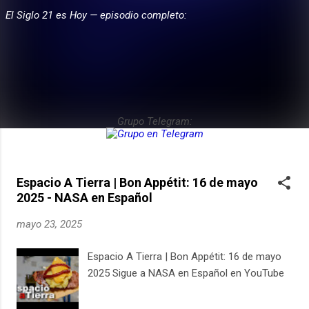
El Siglo 21 es Hoy — episodio completo:
E
PARTICIPA
n
t
r
a
d
Grupo Telegram:
a
s
Espacio A Tierra | Bon Appétit: 16 de mayo
2025 - NASA en Español
mayo 23, 2025
Espacio A Tierra | Bon Appétit: 16 de mayo
2025 Sigue a NASA en Español en YouTube