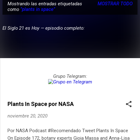
Mostrando las entradas etiquetadas
MOSTRAR TODO
E
como
"plants in space"
PARTICIPA
n
t
El Siglo 21 es Hoy — episodio completo:
r
a
d
a
s
Grupo Telegram:
Plants In Space por NASA
noviembre 20, 2020
Por NASA Podcast #Recomendado Tweet Plants In Space
On Episode 172, botany experts Gioia Massa and Anna-Lisa