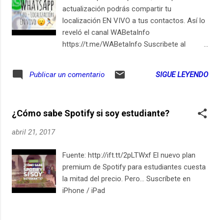
actualización podrás compartir tu
localización EN VIVO a tus contactos. Así lo
reveló el canal WABetaInfo
https://t.me/WABetaInfo Suscribete al
podcast en http://ift.tt/2cdsd32 Suscríbete
en iPhone / iPad
SIGUE LEYENDO
Publicar un comentario
¿Cómo sabe Spotify si soy estudiante?
abril 21, 2017
Fuente: http://ift.tt/2pLTWxf El nuevo plan
premium de Spotify para estudiantes cuesta
la mitad del precio. Pero... Suscríbete en
iPhone / iPad