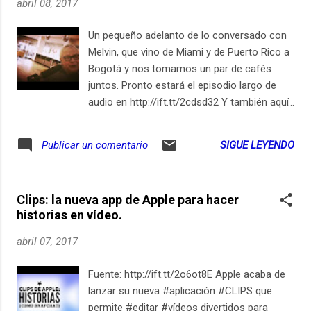
abril 08, 2017
Un pequeño adelanto de lo conversado con
Melvin, que vino de Miami y de Puerto Rico a
Bogotá y nos tomamos un par de cafés
juntos. Pronto estará el episodio largo de
audio en http://ift.tt/2cdsd32 Y también aquí
un micro episodio en vídeo (con esta charla
técnica completa) Suscríbete en iPhone /
SIGUE LEYENDO
Publicar un comentario
iPad
Clips: la nueva app de Apple para hacer
historias en vídeo.
abril 07, 2017
Fuente: http://ift.tt/2o6ot8E Apple acaba de
lanzar su nueva #aplicación #CLIPS que
permite #editar #vídeos divertidos para