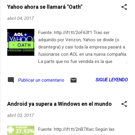
Yahoo ahora se llamará "Oath"
abril 04, 2017
Fuente: http://ift.tt/2oF63f1 Tras ser
adquirido por Verizon, Yahoo se divide (o
desintegra) y casi toda la empresa pasará a
fusionarse con AOL en una nueva compañía.
La parte que no fue vendida es la que
controla las inversiones en otras empresas
como Alibaba. Suscríbete en iPhone / iPad
SIGUE LEYENDO
Publicar un comentario
Android ya supera a Windows en el mundo
abril 03, 2017
Fuente: http://ift.tt/2nB7Xwc Según las