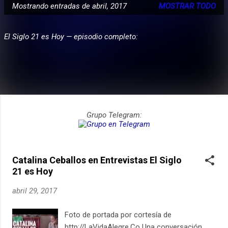
Mostrando entradas de abril, 2017
MOSTRAR TODO
E
PARTICIPA
n
El Siglo 21 es Hoy — episodio completo:
t
r
a
d
a
s
Grupo Telegram:
Catalina Ceballos en Entrevistas El Siglo
21 es Hoy
abril 29, 2017
Foto de portada por cortesía de
http://LaVidaAlegre.Co Una conversación