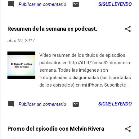
limitadas en longitud que un tuit original. Eso
SIGUE LEYENDO
Publicar un comentario
ha cambiado y ahora puedes responder sin
perder los 140 caracteres disponibles.
http://ift.tt/2cdsd32 Suscríbete en iPhone /
Resumen de la semana en podcast.
iPad
abril 09, 2017
Vídeo resumen de los títulos de episodios
publicados en http://ift.tt/2cdsd32 durante la
semana. Todas las imágenes son
fotografiadas o diagramadas (las 5 portadas
de los episodios) en mi iPhone. Suscríbete
en iPhone / iPad
SIGUE LEYENDO
Publicar un comentario
Promo del episodio con Melvin Rivera