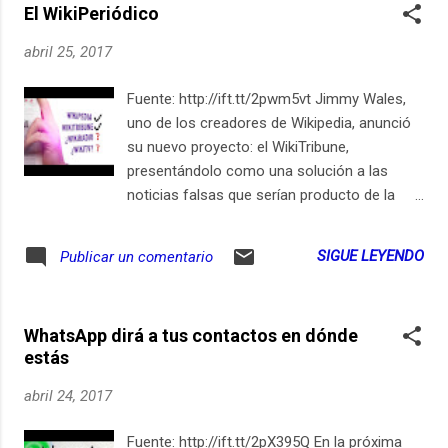
El WikiPeriódico
abril 25, 2017
Fuente: http://ift.tt/2pwm5vt Jimmy Wales,
uno de los creadores de Wikipedia, anunció
su nuevo proyecto: el WikiTribune,
presentándolo como una solución a las
noticias falsas que serían producto de la
búsqueda frenética de clics a costa incluso
de la verdad. Suscríbete en iPhone / iPad
SIGUE LEYENDO
Publicar un comentario
WhatsApp dirá a tus contactos en dónde
estás
abril 24, 2017
Fuente: http://ift.tt/2pX395Q En la próxima