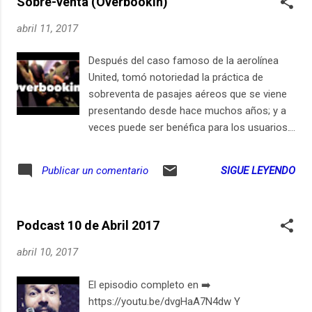
Sobre-venta (Overbookin)
abril 11, 2017
Después del caso famoso de la aerolínea
United, tomó notoriedad la práctica de
sobreventa de pasajes aéreos que se viene
presentando desde hace muchos años; y a
veces puede ser benéfica para los usuarios.
Pero en otras ocasiones puede ser fatal, tal
como lo hemos visto en las redes sociales
SIGUE LEYENDO
Publicar un comentario
en los últimos días. El año pasado hice un
episodio podcast contando cómo yo me vi
beneficiado por la sobreventa. Puedes oír el
Podcast 10 de Abril 2017
episodio en este enlace: http://ift.tt/2eEfO8g
Suscríbete en iPhone / iPad
abril 10, 2017
El episodio completo en ➡️
https://youtu.be/dvgHaA7N4dw Y