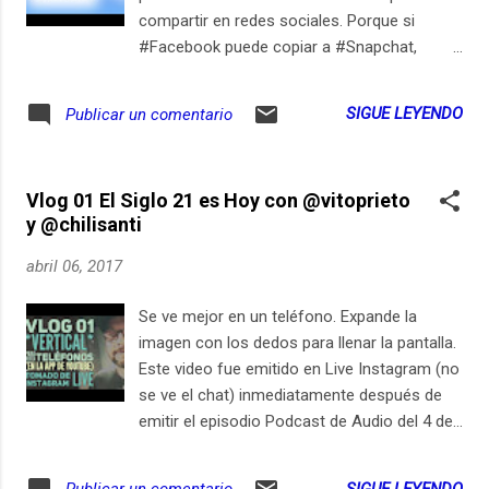
compartir en redes sociales. Porque si
#Facebook puede copiar a #Snapchat,
#Apple no se queda atrás. Suscríbete en
iPhone / iPad
SIGUE LEYENDO
Publicar un comentario
Vlog 01 El Siglo 21 es Hoy con @vitoprieto
y @chilisanti
abril 06, 2017
Se ve mejor en un teléfono. Expande la
imagen con los dedos para llenar la pantalla.
Este video fue emitido en Live Instagram (no
se ve el chat) inmediatamente después de
emitir el episodio Podcast de Audio del 4 de
abril de 2017. Suscríbete aquí en youtube O
en iTunes y otros servicios de podcast:
SIGUE LEYENDO