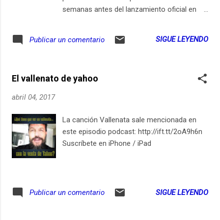
semanas antes del lanzamiento oficial en
otras plataformas. Apple Music por su parte
debe estar mordiéndose las uñas, pero por
SIGUE LEYENDO
Publicar un comentario
lo menos logró actualizar su aplicación en
#Google. Si, #AppleMusic está disponible en
Google Play Store para dispositivos
El vallenato de yahoo
#Android. Suscríbete en iPhone / iPad
abril 04, 2017
La canción Vallenata sale mencionada en
este episodio podcast: http://ift.tt/2oA9h6n
Suscríbete en iPhone / iPad
SIGUE LEYENDO
Publicar un comentario