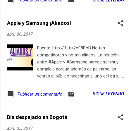
Publicar un comentario
http://ift.tt/2cdsd32 Suscríbete en iPhone /
iPad
Apple y Samsung ¡Aliados!
abril 06, 2017
Fuente: http://ift.tt/2oF8DoB No tan
competidores y no tan aliados. La relación
entre #Apple y #Samsung parece ser muy
compleja porque además de pelearse las
ventas al público necesitan el uno del otro.
Apple le compraría entre 70 y 92 millones de
paneles OLed a Samsung. Y a un cliente tan
SIGUE LEYENDO
Publicar un comentario
grande hay que tratarlo bien ¿no? Suscríbete
en iPhone / iPad
Día despejado en Bogotá
abril 05, 2017