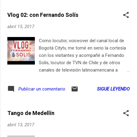
Vlog 02: con Fernando Solís
abril 15, 2017
Como locutor, voiceover del canal local de
Bogotá Citytv, me tomé en serio la cortesía
con los visitantes y acompañé a Fernando
Solís, locutor de TVN de Chile y de otros
canales de televisión latinoamericana a
comprar discos: vinilos y CDs. Por aquí
vamos en las calles de Bogotá con el gran
SIGUE LEYENDO
Publicar un comentario
locutor chileno. Luego hicimos una pausa
para almorzar en la Avenida Chile y
regresamos a El Locutorio, donde se hacían
Tango de Medellín
los talleres de voz del Encuentro Nacional de
Locutores. Video episodio grabado el 25 de
abril 13, 2017
marzo de 2017. Suscríbete aquí en youtube
O en iTunes y otros servicios de podcast: