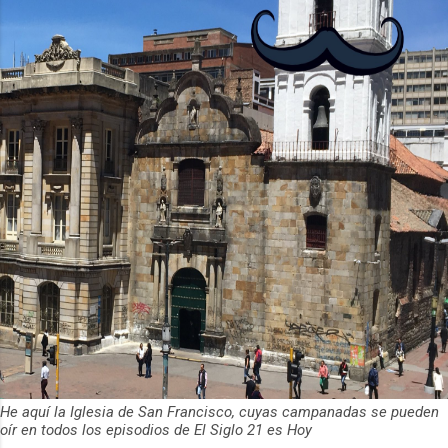
2024
463
diciembre 2024
32
noviembre 2024
38
octubre 2024
48
septiembre 2024
40
agosto 2024
37
julio 2024
35
junio 2024
28
mayo 2024
41
abril 2024
37
marzo 2024
46
febrero 2024
45
He aquí la Iglesia de San Francisco, cuyas campanadas se pueden
enero 2024
36
oír en todos los episodios de El Siglo 21 es Hoy