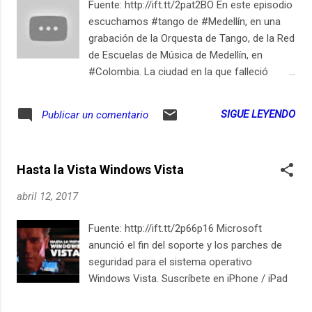
Fuente: http://ift.tt/2pat2BO En este episodio
http://ift.tt/2cdsd32 Suscríbete en iPhone /
escuchamos #tango de #Medellín, en una
iPad
grabación de la Orquesta de Tango, de la Red
de Escuelas de Música de Medellín, en
#Colombia. La ciudad en la que falleció
Carlos #Gardel conserva una tradición
grande de escucha e interpretación de
SIGUE LEYENDO
Publicar un comentario
tangos y #milongas, que se plasma en esta
bella grabación apoyada por la Alcaldía de
Medellín, la Universidad de #Antioquia
Hasta la Vista Windows Vista
(departamento cuya capital es Medellín) y el
Instituto Tecnológico Metropolitano, en
abril 12, 2017
apoyo a la Red de Escuelas de Música de
Medellín. El #disco completo puede
Fuente: http://ift.tt/2p66p16 Microsoft
descargarse #gratis, incluyendo todas las
anunció el fin del soporte y los parches de
piezas musicales y las imagenes de las
seguridad para el sistema operativo
páginas del librillo que lo acompaña, en este
Windows Vista. Suscríbete en iPhone / iPad
enlace: http://ift.tt/2pcQnzU Suscríbete en
iPhone / iPad