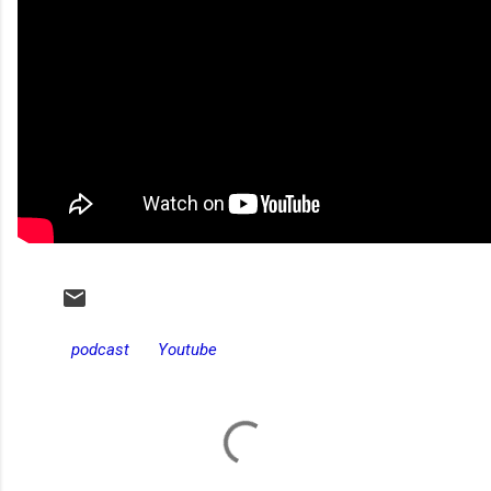
podcast
Youtube
C
o
m