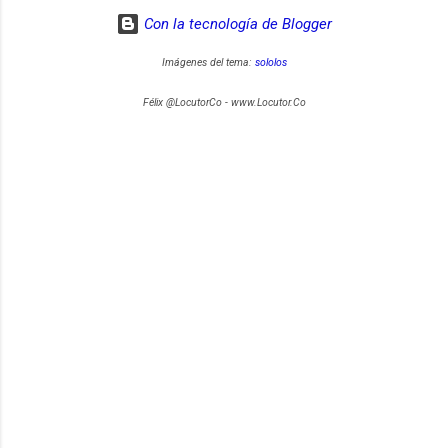
Con la tecnología de Blogger
Imágenes del tema:
sololos
Félix @LocutorCo - www.Locutor.Co