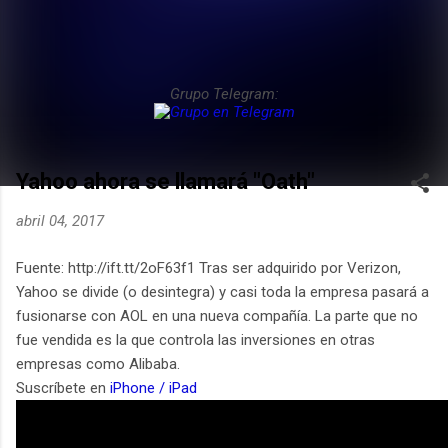
Grupo Telegram:
Yahoo ahora se llamará "Oath"
abril 04, 2017
Fuente: http://ift.tt/2oF63f1 Tras ser adquirido por Verizon,
Yahoo se divide (o desintegra) y casi toda la empresa pasará a
fusionarse con AOL en una nueva compañía. La parte que no
fue vendida es la que controla las inversiones en otras
empresas como Alibaba.
Suscríbete en
iPhone / iPad