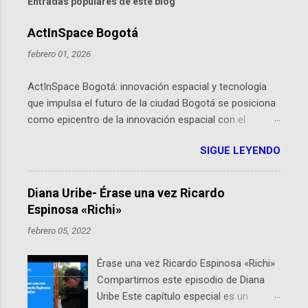
Entradas populares de este blog
ActInSpace Bogotá
febrero 01, 2026
ActInSpace Bogotá: innovación espacial y tecnología
que impulsa el futuro de la ciudad Bogotá se posiciona
como epicentro de la innovación espacial con el
lanzamiento inminente de ActInSpace 2026, un
SIGUE LEYENDO
hackathon global que convierte tecnologías de la
Agencia Espacial Europea en soluciones prácticas para
la vida cotidiana. Este evento, organizado por el
Diana Uribe- Érase una vez Ricardo
Planetario de Bogotá del Idartes y la Universidad de los
Espinosa «Richi»
Andes, reúne a expertos como el presidente de Airbus
febrero 05, 2022
Colombia y líderes del sector aeroespacial para inspirar
a emprendedores y estudiantes. Qué es ActInSpace y
Érase una vez Ricardo Espinosa «Richi»
por qué importa en Bogotá ActInSpace es una
Compartimos este episodio de Diana
competencia mundial que opera en más de 60
Uribe Este capítulo especial es un
ciudades, donde participantes tienen 24 horas para