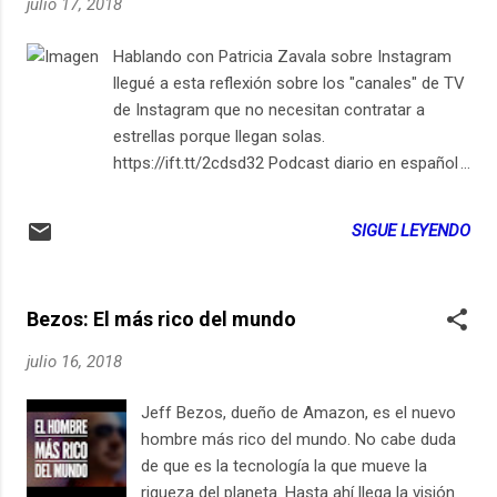
julio 17, 2018
Hablando con Patricia Zavala sobre Instagram
llegué a esta reflexión sobre los "canales" de TV
de Instagram que no necesitan contratar a
estrellas porque llegan solas.
https://ift.tt/2cdsd32 Podcast diario en español
sobre vida cotidiana latinoamericana llena de
gadgets, apps y tecnología para ¿mejorar la
SIGUE LEYENDO
vida? https://ift.tt/1oiz52a from El Siglo 21 es
Hoy https://ift.tt/2L2swRT via IFTTT
Bezos: El más rico del mundo
julio 16, 2018
Jeff Bezos, dueño de Amazon, es el nuevo
hombre más rico del mundo. No cabe duda
de que es la tecnología la que mueve la
riqueza del planeta. Hasta ahí llega la visión