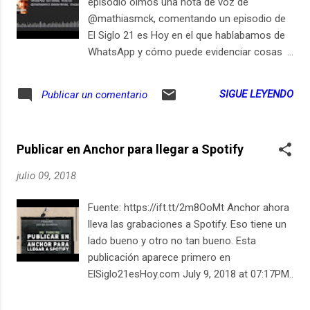
episodio oímos una nota de voz de
youtubers grandes, chicos y medianos,
@mathiasmck, comentando un episodio de
estará protegido por una especie de
El Siglo 21 es Hoy en el que hablabamos de
verificación interna de la plataforma para
WhatsApp y cómo puede evidenciar cosas
identificar quien es realmente el creador
tan privadas como nuestro patron de sueño.
original y quien está "robando" o re-usando
Aunque parezca obvio que dormimos en las
SIGUE LEYENDO
Publicar un comentario
su contenido. Mauricio Jaramillo, periodista
noches ¿Debería ser pública esa información
de gran tradición en asuntos de tecnolog...
de horas exactas de sueño y actividad?
Gracias a @mathiasmck por su nota de voz.
Publicar en Anchor para llegar a Spotify
En Patreon.com/LocutorCo encuentras
contenido premium para aprender más
julio 09, 2018
sobre podcasting y manejo de voz. Esta
publicación aparece primero en
Fuente: https://ift.tt/2m8OoMt Anchor ahora
ElSiglo21esHoy.com July 10, 2018 at
lleva las grabaciones a Spotify. Eso tiene un
07:25PM Suscríbete en iPhone / iPad
lado bueno y otro no tan bueno. Esta
LocutorCo https://youtu.be/CtwkCjPhSUI
publicación aparece primero en
ElSiglo21esHoy.com July 9, 2018 at 07:17PM
Suscríbete en iPhone / iPad LocutorCo
https://youtu.be/lrSL44ZBTak