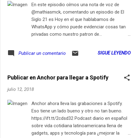
En este episodio oímos una nota de voz de
@mathiasmck, comentando un episodio de El
Siglo 21 es Hoy en el que hablabamos de
WhatsApp y cómo puede evidenciar cosas tan
privadas como nuestro patron de...
https://ift.tt/2cdsd32 Podcast diario en español
sobre vida cotidiana latinoamericana llena de
SIGUE LEYENDO
Publicar un comentario
gadgets, apps y tecnología para ¿mejorar la
vida? https://ift.tt/2cdsd32 from El Siglo 21 es
Hoy https://ift.tt/2NLKFBq via IFTTT
Publicar en Anchor para llegar a Spotify
julio 12, 2018
Anchor ahora lleva las grabaciones a Spotify.
Eso tiene un lado bueno y otro no tan bueno.
https://ift.tt/2cdsd32 Podcast diario en español
sobre vida cotidiana latinoamericana llena de
gadgets, apps y tecnología para ¿mejorar la