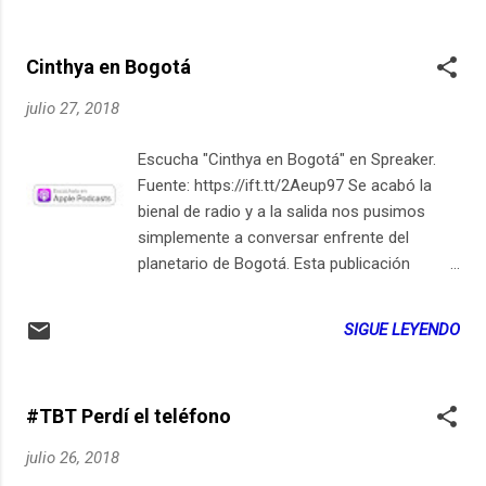
el ámbito de las mentiras por internet.
Cuando Mahatma Gandhi estudiaba Derecho
Cinthya en Bogotá
en Londres, un profesor de apellido Peters le
tenía mala voluntad....pero, el alumno Gandhi
julio 27, 2018
nunca le bajó la cabeza y eran muy comunes
sus encuentros. Un día Peters estaba
Escucha "Cinthya en Bogotá" en Spreaker.
almorzando en el comedor de la Universidad
Fuente: https://ift.tt/2Aeup97 Se acabó la
y Gandhi venía con su bandeja y se sentó a
bienal de radio y a la salida nos pusimos
su lado. El profesor muy altanero, le dice:
simplemente a conversar enfrente del
"Estudiante Gandhi, ¡¡usted no entiende!!
planetario de Bogotá. Esta publicación
Un puerco y un pájaro, no se sientan a
aparece primero en ElSiglo21esHoy.com July
comer juntos". Gandhi le contesta: -¡Esté
27, 2018 at 06:59PM Suscríbete en iPhone /
SIGUE LEYENDO
usted tranquilo profesor, yo me voy
iPad LocutorCo
volando!" y se cambió de mesa. El profesor
https://youtu.be/4weNqZ4UEpk
Peters lleno de rabia, porque entendi...
#TBT Perdí el teléfono
julio 26, 2018