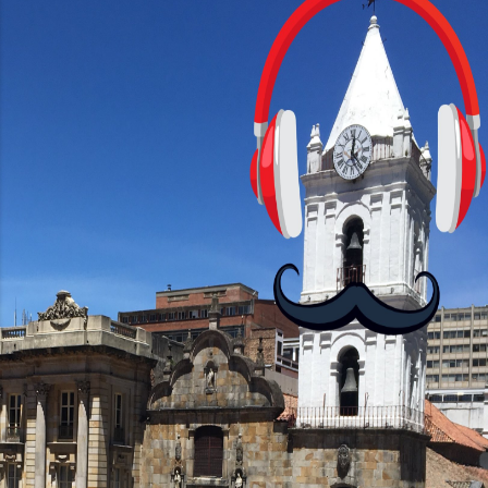
junio 2025
41
mayo 2025
42
abril 2025
56
marzo 2025
55
febrero 2025
35
enero 2025
31
2024
463
diciembre 2024
32
noviembre 2024
38
octubre 2024
48
septiembre 2024
40
agosto 2024
37