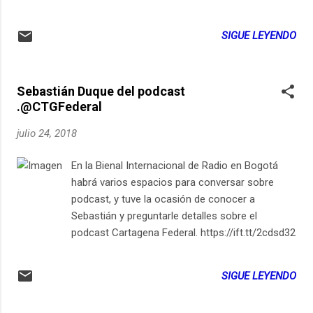
LocutorCo https://youtu.be/fCAPC7EBP4s
09:08PM Suscríbete en iPhone / iPad
LocutorCo
SIGUE LEYENDO
Sebastián Duque del podcast
.@CTGFederal
julio 24, 2018
En la Bienal Internacional de Radio en Bogotá
habrá varios espacios para conversar sobre
podcast, y tuve la ocasión de conocer a
Sebastián y preguntarle detalles sobre el
podcast Cartagena Federal. https://ift.tt/2cdsd32
Podcast diario en español sobre vida cotidiana
latinoamericana llena de gadgets, apps y
SIGUE LEYENDO
tecnología para ¿mejorar la vida?
https://ift.tt/1oiz52a from El Siglo 21 es Hoy