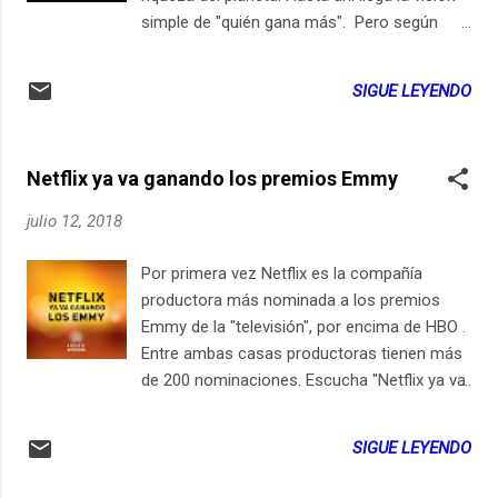
simple de "quién gana más". Pero según
este programa de televisión, el apellido
"digital" de la economía pronto se
SIGUE LEYENDO
desvanecerá, porque toda la economía será
digital . ¿Suena exagerado? Quizás no. Para
ver el panorama de la economía digital en
Netflix ya va ganando los premios Emmy
esa dimensión, vale la pena ver este
episodio del programa de televisión de
julio 12, 2018
Víctor @Solano y Alfonso Castro Cid . En la
primera entrega de su programa de
Por primera vez Netflix es la compañía
televisión conversaron con Juanita
productora más nominada a los premios
Rodríguez y con Santiago Pinzón Galán .
Emmy de la "televisión", por encima de HBO .
Entre ambas casas productoras tienen más
de 200 nominaciones. Escucha "Netflix ya va
ganando los premios Emmy" en Spreaker.
SIGUE LEYENDO