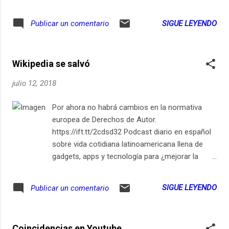
vida? https://ift.tt/2cdsd32 from El Siglo 21 es
Hoy https://ift.tt/2Lf33AH via IFTTT
SIGUE LEYENDO
Publicar un comentario
Wikipedia se salvó
julio 12, 2018
Por ahora no habrá cambios en la normativa
europea de Derechos de Autor.
https://ift.tt/2cdsd32 Podcast diario en español
sobre vida cotidiana latinoamericana llena de
gadgets, apps y tecnología para ¿mejorar la
vida? https://ift.tt/2cdsd32 from El Siglo 21 es
Hoy https://ift.tt/2NMkA56 via IFTTT
SIGUE LEYENDO
Publicar un comentario
Coincidencias en Youtube