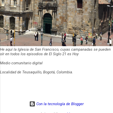
julio 2024
35
junio 2024
28
mayo 2024
41
abril 2024
37
marzo 2024
46
febrero 2024
45
He aquí la Iglesia de San Francisco, cuyas campanadas se pueden
enero 2024
36
oír en todos los episodios de El Siglo 21 es Hoy
2023
490
Medio comunitario digital
diciembre 2023
28
Localidad de Teusaquillo, Bogotá, Colombia.
noviembre 2023
43
octubre 2023
32
septiembre 2023
34
Con la tecnología de Blogger
agosto 2023
40