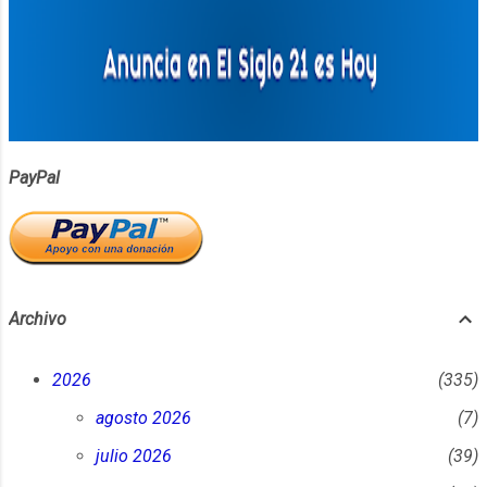
patrimonio de la humanidad.
ElSiglo21esHoy.com Your browser does not
support the audio element. Esta publicación
aparece primero en ElSiglo21esHoy.com July
4, 2018 at 11:23PM Suscríbete en iPhone /
iPad LocutorCo
https://youtu.be/2w9mB8UMtYU
PayPal
Archivo
2026
335
agosto 2026
7
julio 2026
39