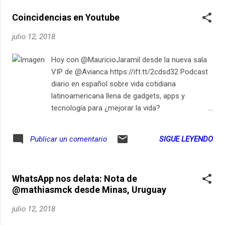
Coincidencias en Youtube
julio 12, 2018
Hoy con @MauricioJaramil desde la nueva sala
VIP de @Avianca https://ift.tt/2cdsd32 Podcast
diario en español sobre vida cotidiana
latinoamericana llena de gadgets, apps y
tecnología para ¿mejorar la vida?
https://ift.tt/2cdsd32 from El Siglo 21 es Hoy
https://ift.tt/2JghIdn via IFTTT
SIGUE LEYENDO
Publicar un comentario
WhatsApp nos delata: Nota de
@mathiasmck desde Minas, Uruguay
julio 12, 2018