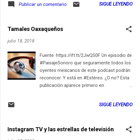
SIGUE LEYENDO
Publicar un comentario
06:45PM Suscríbete en iPhone / iPad
LocutorCo https://youtu.be/RxPGcsmFHzE
Tamales Oaxaqueños
julio 18, 2018
Fuente: https://ift.tt/2JwQS0F Un episodio de
#PaisajeSonoro que seguramente todos los
oyentes mexicanos de este podcast podrán
reconocer. Y está en #Estéreo. ¿O no? Esta
publicación aparece primero en
ElSiglo21esHoy.com July 18, 2018 at
11:15PM Suscríbete en iPhone / iPad
SIGUE LEYENDO
LocutorCo https://youtu.be/jzsg-i1cczA
Instagram TV y las estrellas de televisión