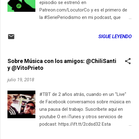
episodio se estrenó en
Patreon.com/LocutorCo y es el primero de
la #SeriePeriodismo en mi podcast, que
comienza con esta conversación con el
director del medio impreso con mayor
SIGUE LEYENDO
alcance en Colombia... Oírlo en Spotify
Sobre Música con los amigos: @ChiliSanti
y @VitoPrieto
julio 19, 2018
#TBT de 2 años atrás, cuando en un "Live"
de Facebook conversamos sobre música en
una pausa del trabajo. Suscríbete aquí en
youtube O en iTunes y otros servicios de
podcast: https://ift.tt/2cdsd32 Esta
publicación aparece primero en
ElSiglo21esHoy.com July 19, 2018 at