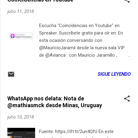
julio 11, 2018
Escucha "Coincidencias en Youtube" en
Spreaker. Suscríbete gratis para oír en: En
esta ocasión conversando con
@MauricioJaramil desde la nueva sala VIP
de @Avianca . con Mauricio Jaramillo ,
periodista de tecnología, en la sala VIP Gold
de Avianca en el aeropuerto ELDORADO
SIGUE LEYENDO
Youtube tiene sistema nuevo de " copyright
matching " para encontrar coincidencias
entre los videos que todos los usuarios
WhatsApp nos delata: Nota de
subimos a la plataforma. Al detectar
@mathiasmck desde Minas, Uruguay
parecidos sospechosos desde el primer
momento, se puede combatir el caso de
julio 10, 2018
usurpaciones o robos de videos (o
fragmentos) de un canal a otro. De esta
Fuente: https://ift.tt/2un4QfU En este
forma, el contenido original hecho por