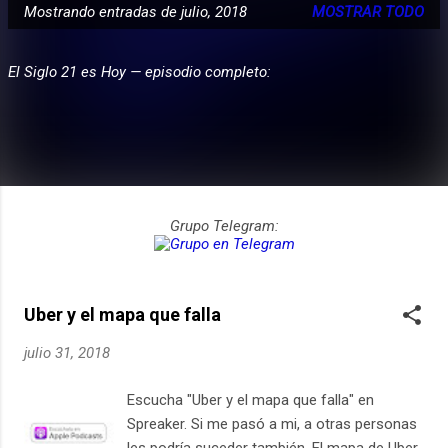
Mostrando entradas de julio, 2018
MOSTRAR TODO
E
PARTICIPA
n
El Siglo 21 es Hoy — episodio completo:
t
r
a
d
a
s
Grupo Telegram:
Uber y el mapa que falla
julio 31, 2018
Escucha "Uber y el mapa que falla" en
Spreaker. Si me pasó a mi, a otras personas
les podría suceder también. El mapa de Uber