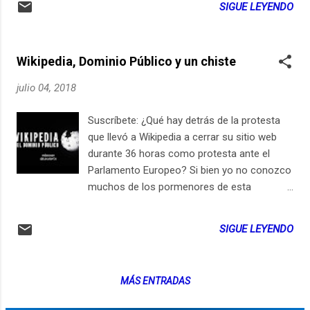
SIGUE LEYENDO
Wikipedia, Dominio Público y un chiste
julio 04, 2018
Suscríbete: ¿Qué hay detrás de la protesta
que llevó a Wikipedia a cerrar su sitio web
durante 36 horas como protesta ante el
Parlamento Europeo? Si bien yo no conozco
muchos de los pormenores de esta
campaña para hacernos notar la ausencia
de la información libre en internet, aquí
SIGUE LEYENDO
intento describir un aspecto de lo que
implica que exista la figura de "Dominio
Público" en los derechos de autor, y como
MÁS ENTRADAS
cada día es más débil la posibilidad de
compartir obras que son -o deberían ser-