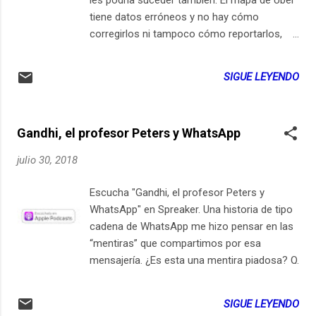
tiene datos erróneos y no hay cómo
corregirlos ni tampoco cómo reportarlos,
porque en el chat de ayuda de Uber sólo
piensan en dinero: - ¡No te devolveremos tu
SIGUE LEYENDO
dinero! - Lo que te pido es que corrijas el
mapa ¿Puedes? - ¡No te devolveremos tu
dinero! - ¿Y el mapa lo arreglas? - ¡No te
Gandhi, el profesor Peters y WhatsApp
devolveremos tu dinero! Esta publicación
aparece primero en ElSiglo21esHoy.com July
julio 30, 2018
31, 2018 at 06:41PM Suscríbete en iPhone /
iPad LocutorCo
Escucha "Gandhi, el profesor Peters y
https://youtu.be/_VukARJSaMk
WhatsApp" en Spreaker. Una historia de tipo
cadena de WhatsApp me hizo pensar en las
“mentiras” que compartimos por esa
mensajería. ¿Es esta una mentira piadosa? O
un cuento o relato de ficción, a la manera de
fábula. Solo que usa el nombre de una
SIGUE LEYENDO
persona real, lo que pone a esta historia en