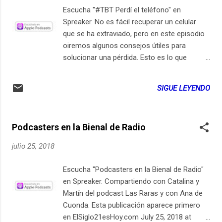
Escucha "#TBT Perdí el teléfono" en
Spreaker. No es fácil recuperar un celular
que se ha extraviado, pero en este episodio
oiremos algunos consejos útiles para
solucionar una pérdida. Esto es lo que
podrás escuchar en este episodio de
#ElSiglo21esHoy: Así me robaron el teléfono
SIGUE LEYENDO
02:50 Así lo recuperó mi prima 08:25 Cómo
encontrar un iPhone 10:54 Cómo encontrar
un Android 11:38 No funciona cuando…
Podcasters en la Bienal de Radio
14:13 Comprar un seguro 17:16 El caso de
Luisa Builes 19:41 ¿Vale la pena un seguro?
julio 25, 2018
25:15 Este episodio fue publicado en 2016
en: Cómo recuperar un celular perdido (T1-
Escucha "Podcasters en la Bienal de Radio"
E1) https://ift.tt/2Lpb6z8 vía @BluRadioCo
en Spreaker. Compartiendo con Catalina y
Esta publicación aparece primero en
Martín del podcast Las Raras y con Ana de
ElSiglo21esHoy.com July 26, 2018 at
Cuonda. Esta publicación aparece primero
08:33PM Suscríbete en iPhone / iPad
en ElSiglo21esHoy.com July 25, 2018 at