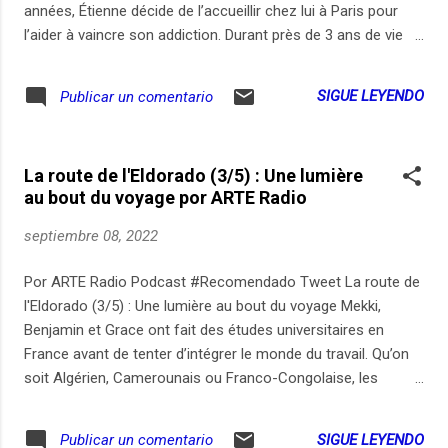
années, Étienne décide de l’accueillir chez lui à Paris pour
l’aider à vaincre son addiction. Durant près de 3 ans de vie
commune, Étienne enregistre leurs discussions et raconte
leur combat quotidien pour la réinsertion. Entre espoir et
SIGUE LEYENDO
Publicar un comentario
désillusion, moments de complicité, de fête et de disputes,
les deux frères se rapprochent jusqu'à s’interroger sur leur
relation. Que peut faire Étienne pour accompagner son frère
La route de l'Eldorado (3/5) : Une lumière
? Quelles sont les limites de l'aide que l'on peut apporter aux
au bout du voyage por ARTE Radio
autres ? Confronté aux difficultés de la réinsertion dans un
monde en déclin, ainsi qu’aux nombreuses tentations du
septiembre 08, 2022
nord-est parisien, Antoine va pourtant peu à peu sortir la
tête de l’eau avant de connaître une fin tragique. Etienne
Por ARTE Radio Podcast #Recomendado Tweet La route de
Karlen est coordinateur de parcours pédagogique à Paris. Il
l'Eldorado (3/5) : Une lumière au bout du voyage Mekki,
travaille sur un programme d...
Benjamin et Grace ont fait des études universitaires en
France avant de tenter d’intégrer le monde du travail. Qu’on
soit Algérien, Camerounais ou Franco-Congolaise, les
opportunités en tant que Noir ou Maghrébin sont-elles
différentes d’un pays à l’autre, d’un continent à l’autre ? La
SIGUE LEYENDO
Publicar un comentario