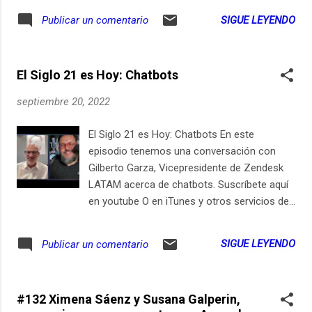
también puede sostener una conversación
SIGUE LEYENDO
Publicar un comentario
de WhatsApp entre un usuario final y una
marca comercial o una institución o sistema
de ambiente educativo. Hay marcas de
El Siglo 21 es Hoy: Chatbots
chatbots de todos los colores y sabores. En
serio, están por ejemplo: - Chatbotchocolate
septiembre 20, 2022
- Chatbot.com - AWS contact-center:
Amazon Connect, concebido como un “chat
El Siglo 21 es Hoy: Chatbots En este
call center” - Oracle: IA conversacional de
episodio tenemos una conversación con
nombre "Oracle Digital Assistant" - Cliengo -
Gilberto Garza, Vicepresidente de Zendesk
Clientify - Hello My Bot En este episodio
LATAM acerca de chatbots. Suscríbete aquí
conversamos con un humano: Gilberto
en youtube O en iTunes y otros servicios de
Garza, Vicepresidente de Zendesk LATAM, a
podcast: https://ift.tt/lSUKr1F
partir de su artículo titulado: "¿Te ha atendido
https://youtu.be/1ufvAFp5ToA
SIGUE LEYENDO
Publicar un comentario
alguna vez un robot sin darte cuenta?
Transcribimos a continuación su artículo:
¿Te ha atendido alguna vez un robot...
#132 Ximena Sáenz y Susana Galperin,