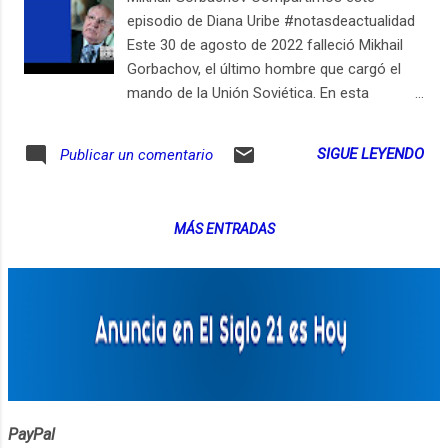
episodio de Diana Uribe #notasdeactualidad
Este 30 de agosto de 2022 falleció Mikhail
Gorbachov, el último hombre que cargó el
mando de la Unión Soviética. En esta
pequeña nota de actualidad les contamos
algo de la relevancia histórica de este
SIGUE LEYENDO
Publicar un comentario
personaje y el porqué su figura es
fundamental para entender el presente de la
geopolítica mundial Notas de actualidad El
MÁS ENTRADAS
hombre que siempre trató de evitar una
tercera guerra mundial https://ift.tt/mptN6d5
Lo que Russia Today escribió sobre el
fallecimiento de Gorbachov
https://ift.tt/DBK38Zc ¡Síguenos en nuestras
Redes Sociales! Facebook:
https://ift.tt/gp3zFRG Instagram:
https://ift.tt/Jkc0vSa Twitter:
https://twitter.com/dianauribefm?lang=es
PayPal