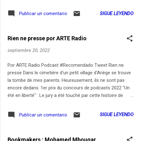
SIGUE LEYENDO
Publicar un comentario
Rien ne presse por ARTE Radio
septiembre 20, 2022
Por ARTE Radio Podcast #Recomendado Tweet Rien ne
presse Dans le cimetière d'un petit village d'Ariège se trouve
la tombe de mes parents. Heureusement, ils ne sont pas
encore dedans. 1er prix du concours de podcasts 2022 "Un
été en liberté" : Le jury a été touché par cette histoire de
famille cocasse et tendre, tournée en mode documentaire.
Comme quoi le podcast, parfois, se passe très bien de voix
SIGUE LEYENDO
Publicar un comentario
off et de narration... Le concours de podcasts des
Audioblogs d'ARTE Radio a lieu chaque été. Le concours
2022 était animé par Thomas Guillaud-Bataille,
Bookmakers : Mohamed Mbougar
coordoinateur des Audioblogs. Il était proposé par ARTE