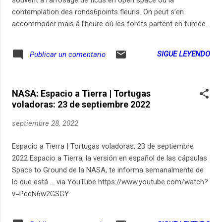
contemplation des ronds6points fleuris. On peut s’en
accommoder mais à l’heure où les forêts partent en fumée
et la biodiversité en capilotade, il est temps de réfléchir à la
pauvreté des rapports que nous entretenons avec les
SIGUE LEYENDO
Publicar un comentario
arbres, les plantes, les fleurs, et tout ce qui pousse autour
de nous. Peut-on espérer être un tant soit peu à la hauteur
de l’urgence écologique si on ne sait même pas faire la
NASA: Espacio a Tierra | Tortugas
différence entre un saule et un frêne ? planter des semis?
voladoras: 23 de septiembre 2022
soigner le mildiou? bichonner un kiwi ? Après un été passé à
regarder la planète en feu, Delphine Saltel entame une série
septiembre 28, 2022
consacrée à nos désirs de jardin et au besoin vital de
changer notre relation au monde vivant. Ce seizième
Espacio a Tierra | Tortugas voladoras: 23 de septiembre
épisode de "Vivons heureux avant la fin du monde" débute
2022 Espacio a Tierra, la versión en español de las cápsulas
par un rembobinage historique en compagnie de la
Space to Ground de la NASA, te informa semanalmente de
géographe Flaminia Paddeu,...
lo que está ... via YouTube https://www.youtube.com/watch?
v=PeeN6w2GSGY