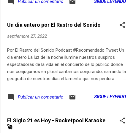
SIGUE LEYENDO
Publicar un comentario
Un dia entero por El Rastro del Sonido
septiembre 27, 2022
Por El Rastro del Sonido Podcast #Recomendado Tweet Un
dia entero La luz de la noche ilumine nuestros suspiros
espectadoras de la vida en el concierto de lo público donde
nos conjugamos en plural cantamos conjurando, narrando la
geografía de nuestros días el lamento que nos perdura
cantamos como pájaras, soplamos el silencio una noche
para todas juntas como en los días del estudio días en las
SIGUE LEYENDO
Publicar un comentario
que somos sombras aunque somos hoy en presente
perpetuo brindar intoxicadas curando la palabra vamos
todas estamos cerca brindemos el mundo se derrumba
El Siglo 21 es Hoy - Rocketpool Karaoke
cerremos la noche saludemos al día cantemos que sea una
🚀
noche larga un día con todas sus horas