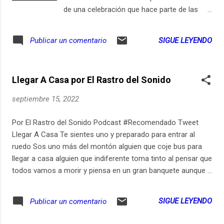
de una celebración que hace parte de las
tradiciones religiosas más profundas y
extendidas en nuestro país y en el mundo
SIGUE LEYENDO
Publicar un comentario
católico: La Semana Santa. Aprovechamos
para visitar tres poblaciones que hacen de la
Semana Mayor la más importante de sus
Llegar A Casa por El Rastro del Sonido
fiestas. Nos vamos entonces para Popayán,
Mompox y Pamplona, tres ciudades de
septiembre 15, 2022
nuestro país hermosas, fervorosas y llenas
de una historia poderosa que siempre
Por El Rastro del Sonido Podcast #Recomendado Tweet
merece ser contada. Notas del episodio: Las
Llegar A Casa Te sientes uno y preparado para entrar al
raíces paganas de la fiesta de Pascua
ruedo Sos uno más del montón alguien que coje bus para
→https://ift.tt/RyJTdwX ¿Por qué cambia la
llegar a casa alguien que indiferente toma tinto al pensar que
fecha de la Semana Santa? Aquí la
todos vamos a morir y piensa en un gran banquete aunque
explicación →https://ift.tt/7eDNpVL -
la muerte sea aburrida y no pase nada ser un buen
Semana Santa en Sevilla, la principal
transeunte y peatón que cruza por donde debe en los
SIGUE LEYENDO
Publicar un comentario
inspiración de las celebraciones de la
puentes, siendo sombras ser un comprador de cosas, por
pascua en Colombia →https://ift.tt/62dhp0s
necesidad, por gusto y por ser un excentrico que es un