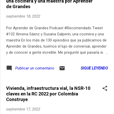
una cocinera y una maestra por Aprender
de Grandes
septiembre 18, 2022
Por Aprender de Grandes Podcast #Recomendado Tweet
#132 Ximena Sáenz y Susana Galperin, una cocinera y una
maestra En los más de 130 episodios que ya publicamos de
Aprender de Grandes, tuvimos el lujo de conversar, aprender
y de conocer a gente increíble. Me pregunté qué pasaría si
les dieramos la oportunidad a algunas de esas personas de
aprender de otras personas que también pasaron por el
SIGUE LEYENDO
Publicar un comentario
podcast. Entonces lancé hace algunas semanas el Tinder de
Aprender de Grandes. Le pregunté a algunos de mis
invitados de quiénes otros querrían aprender, y formé
Vivienda, infraestructura vial, la NSR-10
parejas cuando había coincidencias. Vamos a escuchar a
claves en la RC 2022 por Colombia
una de esas parejas. La conversación que tuvimos fue con
Construye
Ximena Sáenz y con Susana Galperin. Ximena es cocinera,
Susana es maestra. ¡No se lo pierdan! Soy Gerry Garbulsky y
septiembre 17, 2022
quiero que juntos aprendamos durante toda la vida. Pueden