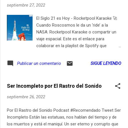
septiembre 27, 2022
El Siglo 21 es Hoy - Rocketpool Karaoke 🚀
Cuando Roscosmos le da un ‘ride’ a la
NASA: Rocketpool Karaoke o compartir un
viaje espacial. Este es el enlace para
colaborar en la playlist de Spotify que
mencionamos en este episodio:
https://ift.tt/3qIC7fj (https://ift.tt/3qIC7fj)
SIGUE LEYENDO
Publicar un comentario
Soyuz MS-22 es el vuelo tripulado Nº 150 de
una misión de la nave rusa Soyuz. Se lanzó
hacia la Estación Espacial Internacional con
Ser Incompleto por El Rastro del Sonido
tres miembros de la tripulación de la
Expedición 68. A bordo de ella viajan Sergey
septiembre 26, 2022
Prokopyev y Dimitry Petelin de Roscosmos y
Frank Rubio, de la NASA. La Expedición 67
Por El Rastro del Sonido Podcast #Recomendado Tweet Ser
tiene a 5 cosmonautas Roscosmos, rusos,
Incompleto Están las estatuas, nos hablan del tiempo y de
4 astronautas NASA, de los Estados Unidos
los muertos y está el maniquí. Un ser eterno y corrupto que