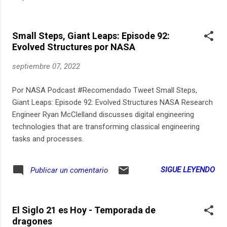
route de l'Eldorado Ils et elles ont quitté leur pays pour la
France avant de choisir de s’installer au Canada. Ils et elles
nous racontent la France, son accueil, ses opportunités,
Small Steps, Giant Leaps: Episode 92:
mais aussi ses blocages. Après leur expérience française ils
Evolved Structures por NASA
ont finalement atterri à Montréal, Ottawa ou Vancouver, où
Halima Elkhatabi les a rencontrés. Après la Route du Bled,
septiembre 07, 2022
Halima Elkhatabi tisse avec finesse onze récits qui racontent
un double exil avec émotion et lucidité. Une coproduction
Por NASA Podcast #Recomendado Tweet Small Steps,
ARTE Radio - Radio Canada qui permet de passionnants
Giant Leaps: Episode 92: Evolved Structures NASA Research
regards croisés sur la France et la Canada. Enregistre...
Engineer Ryan McClelland discusses digital engineering
technologies that are transforming classical engineering
tasks and processes.
SIGUE LEYENDO
Publicar un comentario
El Siglo 21 es Hoy - Temporada de
dragones