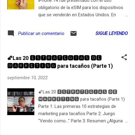
iPhone 14 fue presentado con el uso
obligatorio de la eSIM para los dispositivos
que se venderán en Estados Unidos. En
otros países, por ahora, aún tendrán ranura
para SIM Card. El uso de la eSIM no es
SIGUE LEYENDO
Publicar un comentario
exclusivo de Apple. En 2016 la GSMA (Global
System for Mobile Association) que asocia
a los más importantes operadores y
🌠Las 20 🅴🆂🆃🆁🅰🆃🅴🅶🅸🅰🆂 🅳🅴
fabricantes de dispositivos, presentó esta
🅼🅰🆁🅺🅴🆃🅸🅽🅶 para tacaños (Parte 1)
tecnología. Samsung, Apple, Huawei, LG,
Microsoft o Sony, dieron su apoyo al uso de
septiembre 10, 2022
la eSIM en los celulares. De esa manera, la
SIM virtual iría tomando terreno en los
🌠Las 20 🅴🆂🆃🆁🅰🆃🅴🅶🅸🅰🆂 🅳🅴
nuevos dispositivos que se fabriquen a partir
🅼🅰🆁🅺🅴🆃🅸🅽🅶 para tacaños (Parte 1)
de ese año. https://ift.tt/sw8O2FA
Parte 1: Las primeras 10 estrategias de
(https://ift.tt/sw8O2FA) Qué es y cómo
marketing para tacaños Parte 2: Juego
funciona la eSIM SIM (Susbscriber Identity
"Vendo como..." Parte 3: Resumen ¿Alguna
Module): un chip con capacidad para pocos
vez ha sentido que tiene un gran producto (o
datos, normalmente hasta 512 kilobytes),