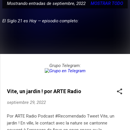
Mostrando entradas de septiembre, 2022
MOSTRAR TODO
E
PARTICIPA
n
El Siglo 21 es Hoy — episodio completo:
t
r
a
d
a
s
Grupo Telegram:
Vite, un jardin ! por ARTE Radio
septiembre 29, 2022
Por ARTE Radio Podcast #Recomendado Tweet Vite, un
jardin ! En ville, le contact avec la nature se cantonne
souvent à l’arrosage de ficus en open space ou la