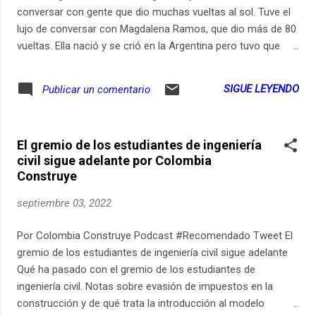
películas sobre el libro "El señor de los
conversar con gente que dio muchas vueltas al sol. Tuve el
anillos" de J.R.R. Tolkien. Disponibles en
lujo de conversar con Magdalena Ramos, que dio más de 80
Amazon Prime Video: - Rings of power (Los
vueltas. Ella nació y se crió en la Argentina pero tuvo que
anillos de poder), la nueva serie inspirada en
exiliarse a Brasil durante la dictadura militar. Allá desarrolló
el universo de "El señor de los anillos" de
una carrera muy exitosa como psicoanalista. Hablamos del
SIGUE LEYENDO
Publicar un comentario
J.R.R Tolkien. Fue vista por 25 millones de
exilio, de la emigración, de la inmigración en una nueva
espectadores en el primer día. Se dice que
cultura y también del psicoanálisis. ¡No se lo pierdan! Soy
habría costado 465 millones...
Gerry Garbulsky y quiero que juntos aprendamos durante
El gremio de los estudiantes de ingeniería
toda la vida. Pueden ver los links relevantes de este episodio
civil sigue adelante por Colombia
en https://ift.tt/93sKMer Inscripción a los cursos de
Construye
Aprender de Grandes: https://ift.tt/67XRmAO Suscripción al
email corto de los lunes con ideas para empezar la semana:
septiembre 03, 2022
https://ift.tt/au5COpE Episodios del podcast Aprender de
Grandes: https://ift.tt/tQs9dCX Aprender de Grandes está
Por Colombia Construye Podcast #Recomendado Tweet El
disponible en... Youtube:
gremio de los estudiantes de ingeniería civil sigue adelante
http://youtube.com/AprenderdeGrandes Spotify...
Qué ha pasado con el gremio de los estudiantes de
ingeniería civil. Notas sobre evasión de impuestos en la
construcción y de qué trata la introducción al modelo