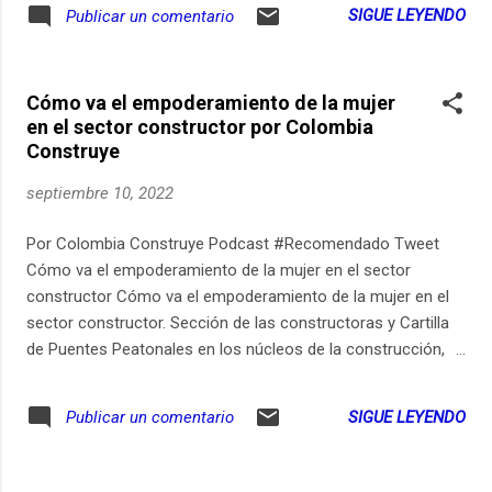
servicio), pero que sus posibles clientes no
que sirven al operador para identificar la linea
SIGUE LEYENDO
Publicar un comentario
lo conocen? ¿Y además ha sentido que no
de teléfono al conectarse a la red: -
tiene suficiente dinero para hacer grandes
Identificador internacional de la tarjeta...
campañas de publicidad para llegarle a esos
Cómo va el empoderamiento de la mujer
clientes? Ya sea que ha respondido que Si o
en el sector constructor por Colombia
que No, las estrategias que presenta Edgar
Construye
Guillermo Solano en este video (y el
próximo) son obligatorias. Sencillas
septiembre 10, 2022
acciones que pueden multiplicar la presencia
de su marca frente a los clientes. Hacer
Por Colombia Construye Podcast #Recomendado Tweet
mercadeo y publicidad puede ser pesado y
Cómo va el empoderamiento de la mujer en el sector
costoso. Las estrategias de mercadeo a
constructor Cómo va el empoderamiento de la mujer en el
bajo costo (o gratis), que se presentan en
sector constructor. Sección de las constructoras y Cartilla
"Las 20 estrategias de marketing para
de Puentes Peatonales en los núcleos de la construcción,
tacaños" corresponden a esos espacios que
noticias de gremios, proveedores, vivienda, infraestructura y
no están aprovechando la gran mayoría de
los eventos de la semana.
SIGUE LEYENDO
Publicar un comentario
las empresas para incrementar sus ventas.
Son espacios para innovar y pa...