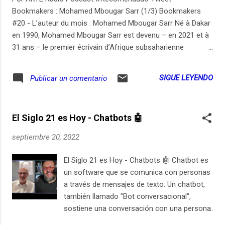
travaille aujourd'hui à Beauvais (Oise). En partenariat avec
Bookmakers : Mohamed Mbougar Sarr (1/3) Bookmakers
Babelio. La fierté Gueye (2/3) Son principal trait de caractère
#20 - L’auteur du mois : Mohamed Mbougar Sarr Né à Dakar
est ...
en 1990, Mohamed Mbougar Sarr est devenu – en 2021 et à
31 ans – le premier écrivain d’Afrique subsaharienne
consacré par le plus prestigieux des prix littéraires français,
le Goncourt, pour « La plus secrète mémoire des hommes »,
SIGUE LEYENDO
Publicar un comentario
enquête au long cours et labyrinthe narratif enivrant, inspiré
par le destin tragique du Malien Yambo Ouologuem (éditions
Jimsaan / Philippe Rey). Mais avant le succès, ce wonderboy
El Siglo 21 es Hoy - Chatbots 🤖
des lettres africaines était déjà l’auteur de trois romans
diablement maîtrisés, aux sujets casse-gueule : « Terre
septiembre 20, 2022
ceinte » (2015, sur les milices djihadistes), « Silence du
chœur » (2017, sur l’accueil de 72 migrants en Sicile) et « De
El Siglo 21 es Hoy - Chatbots 🤖 Chatbot es
purs hommes » (2018, sur l’homophobie au Sénégal). Il vit et
un software que se comunica con personas
travaille aujourd'hui à Beauvais (Oise). En partenariat avec
a través de mensajes de texto. Un chatbot,
Babelio. Mohamed compte triple (1/3) « Il faut surveiller ce
también llamado "Bot conversacional",
petit....
sostiene una conversación con una persona
real. Puede hacerlo en sitios web pero