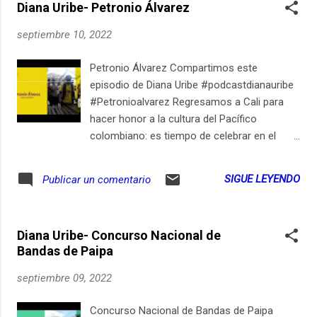
Diana Uribe- Petronio Álvarez
septiembre 10, 2022
Petronio Álvarez Compartimos este
episodio de Diana Uribe #podcastdianauribe
#Petronioalvarez Regresamos a Cali para
hacer honor a la cultura del Pacífico
colombiano: es tiempo de celebrar en el
Festival de música del Pacífico "Petronio
Álvarez". Les contaremos la importancia que
SIGUE LEYENDO
Publicar un comentario
tiene el mundo Pacífico en nuestra identidad,
recorreremos paisajes sonorizados por la
marimba, viajaremos por fuentes
Diana Uribe- Concurso Nacional de
inagotables de música, cultura y
Bandas de Paipa
gastronomía. También hablaremos de
poderosos saberes ancestrales; todo esto a
septiembre 09, 2022
través de la reivindicación de la
afrocolombianidad y de la herencia africana
Concurso Nacional de Bandas de Paipa