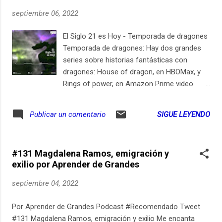
septiembre 06, 2022
El Siglo 21 es Hoy - Temporada de dragones
Temporada de dragones: Hay dos grandes
series sobre historias fantásticas con
dragones: House of dragon, en HBOMax, y
Rings of power, en Amazon Prime video.
Pero hay aún más dragones en esta
temporada para ver en estas y en otras
SIGUE LEYENDO
Publicar un comentario
apps. Recomendaremos aquí los dragones
de HBO Max, de Amazon Prime Video, de
Netflix y de Disney+ Disponibles en HBOMax:
#131 Magdalena Ramos, emigración y
- House of Dragon, la serie que ocurre
exilio por Aprender de Grandes
generaciones antes de Game of Thrones, y
que se estrenó con 10,2 millones de
septiembre 04, 2022
espectadores en USA el primer día. - Game
of Thrones, la serie original, con todas sus
Por Aprender de Grandes Podcast #Recomendado Tweet
temporadas. - Lord of the rings, la trilogía de
#131 Magdalena Ramos, emigración y exilio Me encanta