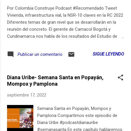
ver los links relevantes de este episodio en
Por Colombia Construye Podcast #Recomendado Tweet
https://ift.tt/5LIMTw1 Inscripción a los cursos de Aprender
Vivienda, infraestructura vial, la NSR-10 claves en la RC 2022
de Grandes: https://ift.tt/J6ebjVM Suscripció...
Diferentes temas de gran nivel que se desarrollarán en la
reunión del concreto. El gerente de Camacol Bogotá y
Cundinamarca nos habla de los resultados del Estudio de
oferta y demanda de vivienda y no habitacionales. La nueva
Sentencia al Proyecto Space y el Monitoreo de 10 Edificios
SIGUE LEYENDO
Publicar un comentario
Estructurales en Medellín en los Núcleos de la Construcción.
Noticias de vivienda e infraestructura vial y los eventos de la
semana.
Diana Uribe- Semana Santa en Popayán,
Mompox y Pamplona
septiembre 17, 2022
Semana Santa en Popayán, Mompox y
Pamplona Compartimos este episodio de
Diana Uribe #podcastdianauribe
#semanasanta En este capítulo hablaremos