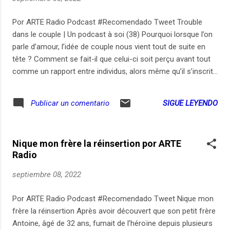
Por ARTE Radio Podcast #Recomendado Tweet Trouble
dans le couple | Un podcast à soi (38) Pourquoi lorsque l’on
parle d’amour, l’idée de couple nous vient tout de suite en
tête ? Comment se fait-il que celui-ci soit perçu avant tout
comme un rapport entre individus, alors même qu’il s’inscrit
dans un contexte anthropologique - historique, politique,
familial et économique - très fort ? Au-delà des sentiments
SIGUE LEYENDO
Publicar un comentario
amoureux, qui existent évidemment, qu’est ce qui se joue au
sein de la conjugalité ? Quels rapports de pouvoir se
reproduisent ? Et que se passe-t-il lorsque l’on se sépare, ou
Nique mon frère la réinsertion por ARTE
lorsqu’on fait le choix d’être célibataire ? À travers les
Radio
histoires d’Eléonore, qui s’est accrochée coûte que coûte à
l’idée de couple avant de déchanter, et celle d’Anna, qui n’en a
septiembre 08, 2022
jamais voulu mais a été rattrapée, cet épisode interroge le
couple d’un point de vue féministe. Avec comme toujours
Por ARTE Radio Podcast #Recomendado Tweet Nique mon
des éclairages de chercheuses et des lectures choisises par
frère la réinsertion Après avoir découvert que son petit frère
Charlotte Bienaimé. Avec : - Eléonore et Anna...
Antoine, âgé de 32 ans, fumait de l’héroïne depuis plusieurs