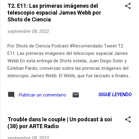
T2. E11: Las primeras imágenes del
telescopio espacial James Webb por
Shots de Ciencia
septiembre 08, 2022
Por Shots de Ciencia Podcast #Recomendado Tweet T2.
E11: Las primeras imágenes del telescopio espacial James
Webb En esta entrega de Shots estelar, Juan Diego Soler y
Esteban Pardo, conversan sobre las primeras imágenes del
telescopio James Webb. El Webb, que fue lanzado a finales
del 2021 entregó sus primeras capturas a la humanidad seis
meses después. ¿Quiere enterarse de la tecnología detrás
SIGUE LEYENDO
Publicar un comentario
de estas "fotografías" y del telescopio más avanzado que
ha construido el ser humano? No se pierda este Shot
estelar y entérese de lo que esta nueva ventana al universo
Trouble dans le couple | Un podcast à soi
nos puede mostrar. Si le gusta lo que hacemos, compartan
(38) por ARTE Radio
nuestro contenido y considere apoyarnos en Patreon:
https://ift.tt/ZKfMeCz
septiembre 08, 2022