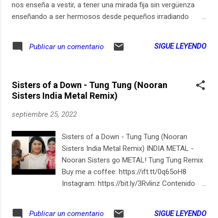
y una italiana de la ESA, Samantha
nos enseña a vestir, a tener una mirada fija sin vergüenza
Cristoforetti, quien es la comandante. Es la
enseñando a ser hermosos desde pequeños irradiando
primera vez que se hace como un
amor y el cariño que le tenemos a las mostrosidades
intercambio o como un "aventón". Como un
inofensivas labios que no maldicen ni se arrugan Rostros
SIGUE LEYENDO
Publicar un comentario
"carpool" pero en cohetes. Frank es
sacros y sangrientos los únicos maniquíes barbados son
estadounidense, nació en Los Angeles,
católicos anónimos no necesitan rostro porque el maniquí
California, de padres de El Salvador. Es piloto
es un espejo el que nos nos vemos estrenando. Hacia
de helicóptero Blackhawk, estuvo pilotando...
Sisters of a Down - Tung Tung (Nooran
dónde miran esos ojos? qué pensarán del corte de pelo
Sisters India Metal Remix)
cada quince días? de tener que trabajar cada día quizá amen
las formas básicas del ser desnudo y metafórico del ser
septiembre 25, 2022
incompleto
Sisters of a Down - Tung Tung (Nooran
Sisters India Metal Remix) INDIA METAL -
Nooran Sisters go METAL! Tung Tung Remix
Buy me a coffee: https://ift.tt/0q65oH8
Instagram: https://bit.ly/3Rvlinz Contenido
recomendado desde
YouTube.com/Locutorco
SIGUE LEYENDO
Publicar un comentario