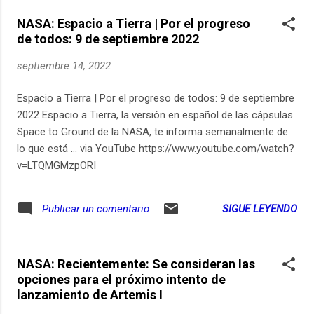
-Un poco de la historia de Popayán en este
consumidor empedernido y desde luego un consumidor que
artículo de Credencial Historia
NASA: Espacio a Tierra | Por el progreso
solo hace basura consumidor como roedor siempre solo y
→https://ift.tt/KXJgdDr Mompox en su
de todos: 9 de septiembre 2022
al telefono
profundo relato histór...
septiembre 14, 2022
Espacio a Tierra | Por el progreso de todos: 9 de septiembre
2022 Espacio a Tierra, la versión en español de las cápsulas
Space to Ground de la NASA, te informa semanalmente de
lo que está ... via YouTube https://www.youtube.com/watch?
v=LTQMGMzpORI
SIGUE LEYENDO
Publicar un comentario
NASA: Recientemente: Se consideran las
opciones para el próximo intento de
lanzamiento de Artemis I