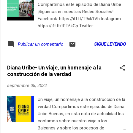
en las Américas. Notas del episodio: El
Compartimos este episodio de Diana Uribe
Chocó Biogeográfico, el escenario de
¡Síguenos en nuestras Redes Sociales!
muchas de las historias que aquí narramos
Facebook: https://ift.tt/T9xk1Vh Instagram:
→https://ift.tt/F1Ng8du Aquí una explicación
https://ift.tt/tPT6kGp Twitter:
de la diáspora africana en América
https://twitter.com/dianauribefm?lang=es
→https://ift.tt/iDmpLWE Siguiendo este link
Pagina web: https://ift.tt/I3YBSEF Sigue a
SIGUE LEYENDO
Publicar un comentario
se encuentra el portal de contenidos de
Diana Uribe en Youtube
Afrocolombianidad del Banco de la
República →https://ift.tt/VeGTUv3 Historia
del Valle del Cauca, el departamento q...
Diana Uribe- Un viaje, un homenaje a la
construcción de la verdad
septiembre 08, 2022
Un viaje, un homenaje a la construcción de la
verdad Compartimos este episodio de Diana
Uribe Buenas, en esta nota de actualidad les
contamos sobre nuestro viaje a los
Balcanes y sobre los procesos de