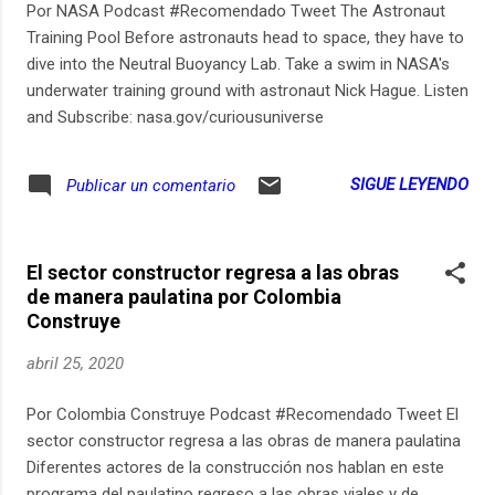
libro: En esta página encuentras las notas del episodio y
Por NASA Podcast #Recomendado Tweet The Astronaut
todos los enlaces mencionados: ¿Quieres saber cómo
Training Pool Before astronauts head to space, they have to
aumentar tu velocidad de lectura?. Mírate este vídeo y
dive into the Neutral Buoyancy Lab. Take a swim in NASA's
quizás hasta la dupliques en sólo 20 minutos: ¿Cómo
underwater training ground with astronaut Nick Hague. Listen
conseguir levantarse tem...
and Subscribe: nasa.gov/curiousuniverse
SIGUE LEYENDO
Publicar un comentario
El sector constructor regresa a las obras
de manera paulatina por Colombia
Construye
abril 25, 2020
Por Colombia Construye Podcast #Recomendado Tweet El
sector constructor regresa a las obras de manera paulatina
Diferentes actores de la construcción nos hablan en este
programa del paulatino regreso a las obras viales y de