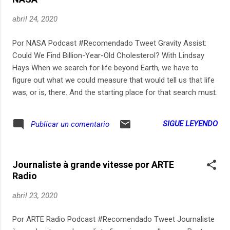
desarrollista a costa de la historia, la ciencia o el
conocimiento de lo antiguo. Este es el Rastro del Sonido
abril 24, 2020
Por NASA Podcast #Recomendado Tweet Gravity Assist:
Could We Find Billion-Year-Old Cholesterol? With Lindsay
Hays When we search for life beyond Earth, we have to
figure out what we could measure that would tell us that life
was, or is, there. And the starting place for that search must
be Earth itself, the only place where we know for sure that
life has lived. Every rock tells a story, and so does each fatty
SIGUE LEYENDO
Publicar un comentario
acid called a lipid. Your cholesterol, which is part lipid and
part protein, could last for billions of years, and contains the
information that you are a mammal. Could we find lipids
Journaliste à grande vitesse por ARTE
beyond Earth? NASA astrobiologist Lindsay Hays explores
Radio
this and other topics in her research. She also discusses
places interesting for the search for life in our solar system
abril 23, 2020
and beyond.
Por ARTE Radio Podcast #Recomendado Tweet Journaliste