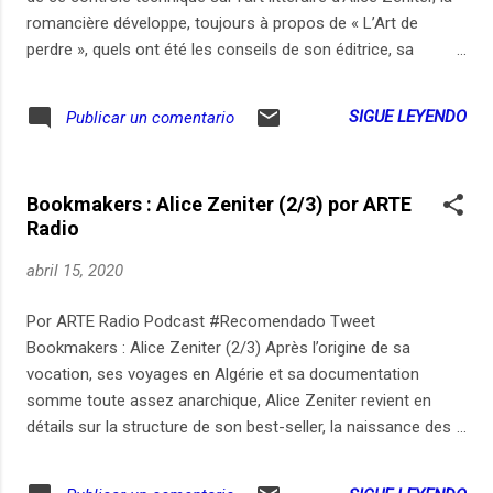
romancière développe, toujours à propos de « L’Art de
perdre », quels ont été les conseils de son éditrice, sa
lecture commentée à voix haute du manuscrit entier à son
compagnon, sa discipline quotidienne dans sa maison
SIGUE LEYENDO
Publicar un comentario
bretonne (repoussant très loin les limites de la semoule),
l’accompagnement musical d’Idir ou de Dr. Dre, sa passion
naturelle pour l’humour animalier, sa vision « fantasmée » du
Bookmakers : Alice Zeniter (2/3) por ARTE
texte deux ans plus tard, son rapport à l’argent, ou encore sa
Radio
décision de ne pas avoir d’enfant, liée, elle aussi, à l’écriture.
L’écrivaine du mois : Alice Zeniter Romancière, dramaturge,
abril 15, 2020
metteuse en scène, traductrice et scénariste, Alice Zeniter,
33 ans, est l’un des voix les plus énergiques de la littérature
Por ARTE Radio Podcast #Recomendado Tweet
francophone. Née d’un père algérien et d’un mère française,
Bookmakers : Alice Zeniter (2/3) Après l’origine de sa
diplômée de l’École Normale Supérieure, elle publie...
vocation, ses voyages en Algérie et sa documentation
somme toute assez anarchique, Alice Zeniter revient en
détails sur la structure de son best-seller, la naissance des
personnages, l’intérêt – ou non – de puiser dans sa
mythologie familiale, le juste dosage du style, voire sa