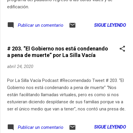
edificación.
SIGUE LEYENDO
Publicar un comentario
# 203. “El Gobierno nos está condenando
a pena de muerte” por La Silla Vacía
abril 24, 2020
Por La Silla Vacía Podcast #Recomendado Tweet # 203. “El
Gobierno nos está condenando a pena de muerte” “Nos
están facilitando llamadas virtuales, pero es como si nos
estuvieran diciendo despídanse de sus familias porque va a
ser el único medio que van a tener”, nos contó una presa de
la cárcel el Buen Pastor. “Nos están condenando a pena de
muerte, con diplomacia pero lo están haciendo”, nos dijo
SIGUE LEYENDO
Publicar un comentario
otra persona en la cárcel de Cúcuta. Y en Villavicencio,