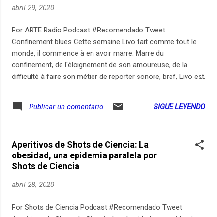
abril 29, 2020
Por ARTE Radio Podcast #Recomendado Tweet
Confinement blues Cette semaine Livo fait comme tout le
monde, il commence à en avoir marre. Marre du
confinement, de l'éloignement de son amoureuse, de la
difficulté à faire son métier de reporter sonore, bref, Livo est
en bad. Heureusement il lui reste le monde à enregistrer, à
monter, à remixer. Il lui reste sa fille, les chansons
SIGUE LEYENDO
Publicar un comentario
détournées, les apéros illégaux, les aide-soignantes des
EHPAD, les bavures policières, les boums clandestines, le
discours d'Edouard Philippe et le son des grenouilles.
Aperitivos de Shots de Ciencia: La
Chaque mercredi, Dépêche découpe l'actu avec un micro.
obesidad, una epidemia paralela por
Abonnez-vous à ce podcast sur notre site, Apple Podcasts,
Shots de Ciencia
SoundCloud ou Deezer. Enregistrements : 28 mars, 20, 23,
24, 27, 28 avril 20 - Mix : Charlie Marcelet - Texte, voix,
abril 28, 2020
réalisation : Olivier Minot - Production : ARTE Radio
Por Shots de Ciencia Podcast #Recomendado Tweet