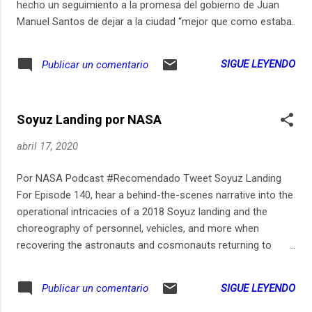
hecho un seguimiento a la promesa del gobierno de Juan
Manuel Santos de dejar a la ciudad “mejor que como estaba
antes”. Esto, todavía, está lejos de ser una realidad. Y, con la
amenaza del coronavirus, algunos de sus habitantes lo
SIGUE LEYENDO
Publicar un comentario
sienten como una posible “segunda avalancha”.
Soyuz Landing por NASA
abril 17, 2020
Por NASA Podcast #Recomendado Tweet Soyuz Landing
For Episode 140, hear a behind-the-scenes narrative into the
operational intricacies of a 2018 Soyuz landing and the
choreography of personnel, vehicles, and more when
recovering the astronauts and cosmonauts returning to
Earth from the International Space Station.
SIGUE LEYENDO
Publicar un comentario