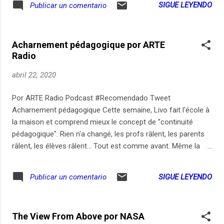
SIGUE LEYENDO
Publicar un comentario
LocutorCo https://youtu.be/vwMeZszgJFs
Acharnement pédagogique por ARTE
Radio
abril 22, 2020
Por ARTE Radio Podcast #Recomendado Tweet
Acharnement pédagogique Cette semaine, Livo fait l'école à
la maison et comprend mieux le concept de "continuité
pédagogique". Rien n'a changé, les profs râlent, les parents
râlent, les élèves râlent... Tout est comme avant. Même la
police recommence ses bavures. Chaque mercredi, Dépêche
découpe l'actu avec un micro. Abonnez-vous à ce podcast
SIGUE LEYENDO
Publicar un comentario
sur notre site, Apple Podcasts, SoundCloud ou Deezer.
Enregistrements : 16, 17, 18, 20, 21 avril 20 - Mix : Charlie
Marcelet - Texte, voix, réalisation : Olivier Minot - Production :
The View From Above por NASA
ARTE Radio