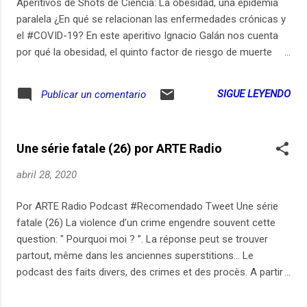
Aperitivos de Shots de Ciencia: La obesidad, una epidemia
paralela ¿En qué se relacionan las enfermedades crónicas y
el #COVID-19? En este aperitivo Ignacio Galán nos cuenta
por qué la obesidad, el quinto factor de riesgo de muerte
temprana en el mundo, puede hacer más agudos los
efectos del virus. Conviértanse en nuestro Patreon en
SIGUE LEYENDO
Publicar un comentario
https://ift.tt/34M3b5h O apóyennos desde varias
plataformas en https://ift.tt/3czBsI1 Referencias Groups at
Higher Risk for Severe Illness https://ift.tt/39LB2wk
Une série fatale (26) por ARTE Radio
Coronavirus (COVID-19) & Obesity https://ift.tt/3aJY9Yv
Coronavirus: new figures on intensive care deaths revealed
abril 28, 2020
(este artículo tiene más de un mes de publicado)
https://ift.tt/2wJtIDU Veel patiënten op IC met overgewicht,
Por ARTE Radio Podcast #Recomendado Tweet Une série
'maar ga nu niet te streng diëten' https://ift.tt/39u6QW4 Did
fatale (26) La violence d’un crime engendre souvent cette
the Food Environment Cause the Obesity Epidemic?
question: " Pourquoi moi ? ”. La réponse peut se trouver
https://ift.tt/3aM2OJw
partout, même dans les anciennes superstitions... Le
podcast des faits divers, des crimes et des procès. A partir
d’une anecdote, d’un moment, d’un détail, la chroniqueuse
judiciaire Élise Costa jure de raconter «sans haine et sans