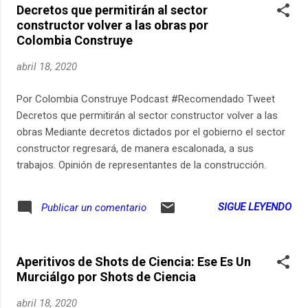
Decretos que permitirán al sector
life could be hiding in the rest of the solar system and
constructor volver a las obras por
beyond.
Colombia Construye
abril 18, 2020
Por Colombia Construye Podcast #Recomendado Tweet
Decretos que permitirán al sector constructor volver a las
obras Mediante decretos dictados por el gobierno el sector
constructor regresará, de manera escalonada, a sus
trabajos. Opinión de representantes de la construcción.
SIGUE LEYENDO
Publicar un comentario
Aperitivos de Shots de Ciencia: Ese Es Un
Murciálgo por Shots de Ciencia
abril 18, 2020