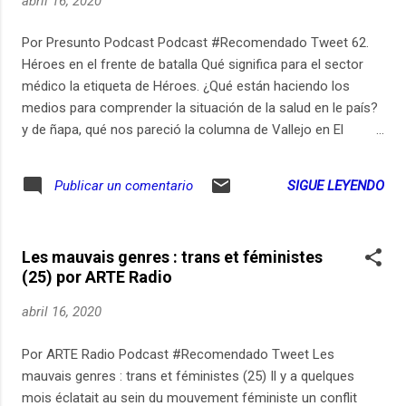
abril 16, 2020
Por Presunto Podcast Podcast #Recomendado Tweet 62.
Héroes en el frente de batalla Qué significa para el sector
médico la etiqueta de Héroes. ¿Qué están haciendo los
medios para comprender la situación de la salud en le país?
y de ñapa, qué nos pareció la columna de Vallejo en El
Espectador. Produce: Sara Trejos Análisis de: Pedro Vaca,
Carlos Cortés y María Paula Martínez Pre y post producción:
SIGUE LEYENDO
Publicar un comentario
Loro Podcast (Maru Lombardo y Rodrigo Rodríguez) Este
episodio es posible gracias a nuestros Patrons, si quieres
saber cómo hacer parte de esta comunidad ingresa a
Les mauvais genres : trans et féministes
https://ift.tt/2OxUXpR.
(25) por ARTE Radio
abril 16, 2020
Por ARTE Radio Podcast #Recomendado Tweet Les
mauvais genres : trans et féministes (25) Il y a quelques
mois éclatait au sein du mouvement féministe un conflit