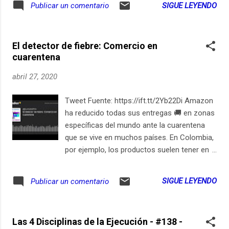
SIGUE LEYENDO
Publicar un comentario
crainte» l’inhumain en chacun et l’humain en nous tous. En
partenariat avec Slate. Enregistrement : 12 février 20 - Texte
et voix : Élise Costa - Musique originale et réalisation :
El detector de fiebre: Comercio en
Arnaud Forest - Illustration : Simon Leclerc - Production :
cuarentena
ARTE Radio
abril 27, 2020
Tweet Fuente: https://ift.tt/2Yb22Di Amazon
ha reducido todas sus entregas 🚚 en zonas
específicas del mundo ante la cuarentena
que se vive en muchos países. En Colombia,
por ejemplo, los productos suelen tener en
su descripción ahora un texto que dice
“Debido a un aumento en la demanda,
SIGUE LEYENDO
Publicar un comentario
hemos reducido temporalmente la selección
de productos disponibles para entrega en tu
región. Estamos trabajando en mejorar la
Las 4 Disciplinas de la Ejecución - #138 -
disponibilidad de la selección lo antes