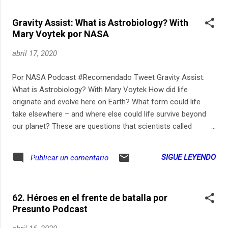
Gravity Assist: What is Astrobiology? With
Mary Voytek por NASA
abril 17, 2020
Por NASA Podcast #Recomendado Tweet Gravity Assist:
What is Astrobiology? With Mary Voytek How did life
originate and evolve here on Earth? What form could life
take elsewhere – and where else could life survive beyond
our planet? These are questions that scientists called
astrobiologists tackle every day. By using space telescopes,
doing laboratory experiments and studying extreme
SIGUE LEYENDO
Publicar un comentario
environments on Earth, astrobiologists hope to uncover new
insights about what it means to be “life” and get more clues
to the ultimate question: Are we alone in the universe? Mary
62. Héroes en el frente de batalla por
Voytek, head of NASA’s astrobiology program, discusses in
Presunto Podcast
this episode.