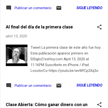
haine et sans crainte» l’inhumain en chacun et l’humain en
SIGUE LEYENDO
Publicar un comentario
nous tous. En partenariat avec Slate. Enregistrement : 12
février 20 - Texte et voix : Élise Costa - Musique originale et
réalisation : Arnaud Forest - Illustration : Simon Leclerc -
Al final del día de la primera clase
Production : ARTE Radio
abril 13, 2020
Tweet La primera clase de este año fue hoy.
Esta publicación aparece primero en
ElSiglo21esHoy.com April 13, 2020 at
11:16PM Suscríbete en iPhone / iPad
LocutorCo https://youtu.be/wvWfCp2Xq3o
SIGUE LEYENDO
Publicar un comentario
Clase Abierta: Cómo ganar dinero con un