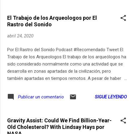
donde ya todo estalló, porque hay 78 presos y 13 guardias
infectados, todo indica que el virus entró por la comida.
El Trabajo de los Arqueologos por El
“Ellos fueron las personas que preparaban los alimentos en
Rastro del Sonido
la cárcel, los llamados rancheros acá que trabajan para el
consorcio. Ahí empezó el círculo vicioso y se contagiaron
abril 24, 2020
todos”, nos dijo Johan Steven Alarcón, un guardia de esa
cárcel. Mientras el virus avanza, así se vive su la pandemia
Por El Rastro del Sonido Podcast #Recomendado Tweet El
en las cárceles.
Trabajo de los Arqueologos El trabajo de los arqueólogos ha
sido considerado normalmente como una actividad que se
desarrolla en zonas apartadas de la civilización, pero
también apartadas en tiempos remotos. A pesar de haber
sido reconocidos normalmente como profesores, hoy los
arqueólogos hacen parte de las empresas de ingeniería
SIGUE LEYENDO
Publicar un comentario
asociados a programas de trabajo que se involucran con la
noción de desarrollo, en muchos casos creando conflictos
con las comunidades locales. En esta emisión presento un
Gravity Assist: Could We Find Billion-Year-
caso para ilustrar cómo es el mundo laboral de los
Old Cholesterol? With Lindsay Hays por
arqueólogos en la actual Colombia, bajo un modelo
NASA