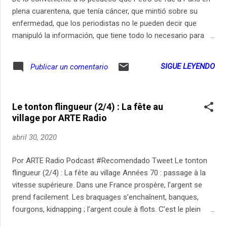
plena cuarentena, que tenía cáncer, que mintió sobre su
enfermedad, que los periodistas no le pueden decir que
manipuló la información, que tiene todo lo necesario para
demandar. Que Claudia López violó la cuarentena, que ella
tenía una buena razón para hacerlo, que el Fiscal le abre una
SIGUE LEYENDO
Publicar un comentario
investigación, que eso es exagerado. Unas narrativas llenas
de especulaciones. Produce: Sara Trejos Análisis: Pedro
Vaca, Santiago Rivas y María Paula Martinez Pre y post: Loro
Le tonton flingueur (2/4) : La fête au
Podcast (Maru Lombardo y Rodrigo Rodriguez) Gracias a
village por ARTE Radio
todos los patreons que hacen este episodio posible
www.presuntopodcast.com
abril 30, 2020
Por ARTE Radio Podcast #Recomendado Tweet Le tonton
flingueur (2/4) : La fête au village Années 70 : passage à la
vitesse supérieure. Dans une France prospère, l’argent se
prend facilement. Les braquages s’enchaînent, banques,
fourgons, kidnapping ; l’argent coule à flots. C’est le plein
emploi ! Le braqueur est prudent, ne travaille que sur tuyaux.