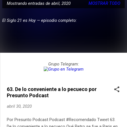
Mostrando entradas de abril, 2020
MOSTRAR TODO
E
PARTICIPA
n
El Siglo 21 es Hoy — episodio completo:
t
r
a
d
a
s
Grupo Telegram:
63. De lo conveniente a lo pecueco por
Presunto Podcast
abril 30, 2020
Por Presunto Podcast Podcast #Recomendado Tweet 63.
De lo conveniente a lo pecueco Qué Petro se fue a Paris en