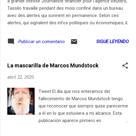
à grande vitesse Journaliste financier pour l'agence Reuters,
Tassilo travaille pendant des mois confiné dans un bureau
avec des alertes qui sonnent en permanence. Selon ces
alertes, qui signalent des infos politiques ou économiques, il
doit réagir et publier en quelques secondes une dépêche
d’information, si possible avant la concurrence. De ces
SIGUE LEYENDO
Publicar un comentario
quelques secondes dépendent des milliards de dollars : le
trading à haute fréquence utilise en effet des robots et des
algorithmes qui scannent les dépêches et agissent en
La mascarilla de Marcos Mundstock
conséquence pour acheter ou vendre. Des milliards sont en
jeu, mais aussi parfois la survie des entreprises clientes…
abril 22, 2020
Récit rare d’une économie et d'une info accélérées
devenues folles. Enregistrements : janvier 20 - Musique
Tweet El día que nos enteramos del
originale et réalisation : Samuel Hirsch - Texte & voix :
fallecimiento de Marcos Mundstock tengo
Tassilo Hummel
que reconocer que siempre quise parecerme
a él en lo que estuviera a mi alcance. Esta
publicación aparece primero en
ElSiglo21esHoy.com April 22, 2020 at
11:40AM Suscríbete en iPhone / iPad