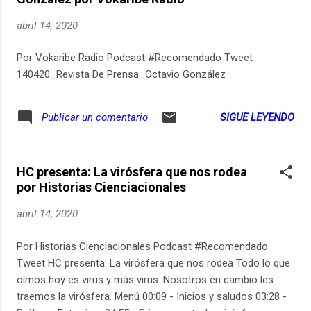
on a terminé ? Car c’est la règle, pour Alice : « Il faut d’abord
apprendre à finir un texte. » Passée l’évocation de cette
abril 14, 2020
jeunesse normande, ce premier épisode s’attarde sur la «
danse de l’hésitation » qui précéda la conception de son
Por Vokaribe Radio Podcast #Recomendado Tweet
cinquième roman, « L’Art de perdre », lié à son histoire
140420_Revista De Prensa_Octavio González
familiale, ses deux voyages nécessaires en Algérie, le choc
ressenti devant le film « ...
SIGUE LEYENDO
Publicar un comentario
HC presenta: La virósfera que nos rodea
por Historias Cienciacionales
abril 14, 2020
Por Historias Cienciacionales Podcast #Recomendado
Tweet HC presenta: La virósfera que nos rodea Todo lo que
oímos hoy es virus y más virus. Nosotros en cambio les
traemos la virósfera. Menú 00:09 - Inicios y saludos 03:28 -