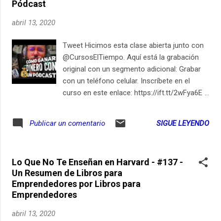
Pódcast
abril 13, 2020
Tweet Hicimos esta clase abierta junto con
@CursosElTiempo. Aquí está la grabación
original con un segmento adicional: Grabar
con un teléfono celular. Inscríbete en el
curso en este enlace: https://ift.tt/2wFya6E
Esta publicación aparece primero en
ElSiglo21esHoy.com April 13, 2020 at
SIGUE LEYENDO
Publicar un comentario
11:15PM Suscríbete en iPhone / iPad
LocutorCo https://youtu.be/AQF_A3OSwNM
Lo Que No Te Enseñan en Harvard - #137 -
Un Resumen de Libros para
Emprendedores por Libros para
Emprendedores
abril 13, 2020