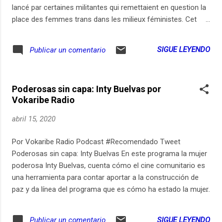
lancé par certaines militantes qui remettaient en question la
place des femmes trans dans les milieux féministes. Cet
épisode de "Un podcast à soi" aborde cette question et
tente de comprendre ce qui se joue dans ces prises de
SIGUE LEYENDO
Publicar un comentario
positions. Mais plutôt que d'insister sur les divisions, il
interroge avant tout les alliances possibles, en donnant la
parole à des personnes trans et féministes. Leurs
Poderosas sin capa: Inty Buelvas por
témoignages et leurs analyses ne sont pas représentatives
Vokaribe Radio
de l'ensemble des personnes trans ou des théories
transféministes, mais elles permettent de nous interroger :
abril 15, 2020
qu'est-ce que les luttent trans et féministes peuvent
s'apporter mutuellement ? qu'est-ce que les parcours trans
Por Vokaribe Radio Podcast #Recomendado Tweet
racontent de notre rapport au genre, à la masculinité, à la
Poderosas sin capa: Inty Buelvas En este programa la mujer
féminité, à la binarité ? Les personnes que vous entendez
poderosa Inty Buelvas, cuenta cómo el cine comunitario es
dans ce...
una herramienta para contar aportar a la construcción de
paz y da línea del programa que es cómo ha estado la mujer
en el cine y se resalta el trabajo de dos mujeres cineastas
en Colombia. Realizadoras: Maria Sirex Consuegra, Valeria
SIGUE LEYENDO
Publicar un comentario