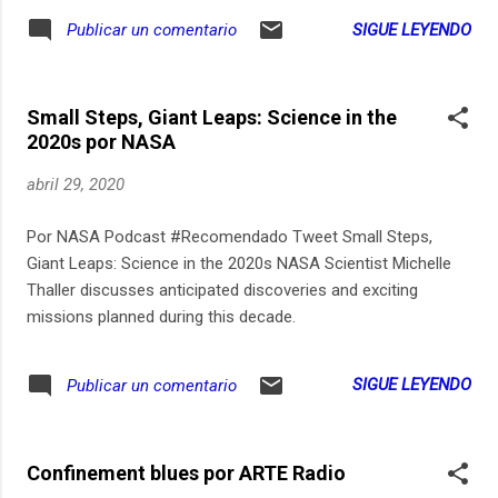
C’est le temps de la fête, de la flambe et des copains.
SIGUE LEYENDO
Publicar un comentario
Jusqu’à quand ? Premières arrestations, premiers pas dans
les palais de justice, règlement de compte entre voyous. On
n'enfreint pas les règles du milieu. Il y a la mort qui rode…
Small Steps, Giant Leaps: Science in the
Jean-Pierre Tagliafferi est un ancien braqueur. Un titi de Paris
2020s por NASA
13e, un voyou à l’ancienne avec la gouaille d’Audiard qui
raconte sa vie, les braquages et les kidnappings, les
abril 29, 2020
règlements de comptes et la prison, jusqu’à son mariage
avec une femme trans… Un personnage étonnant et
Por NASA Podcast #Recomendado Tweet Small Steps,
délicieux. Sa vie est aussi racontée à sa femme dans « Je
Giant Leaps: Science in the 2020s NASA Scientist Michelle
n’ai jamais tué quelqu’un qui ne le méritait pas » de Kristina...
Thaller discusses anticipated discoveries and exciting
missions planned during this decade.​
SIGUE LEYENDO
Publicar un comentario
Confinement blues por ARTE Radio