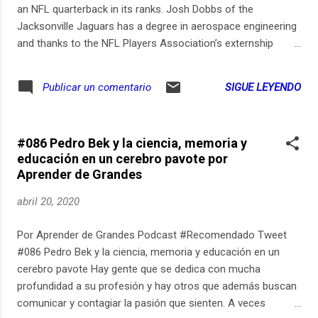
an NFL quarterback in its ranks. Josh Dobbs of the
Jacksonville Jaguars has a degree in aerospace engineering
and thanks to the NFL Players Association’s externship
program, he is now working as an intern at the Kennedy
Space Center in Florida this off season. Josh shares his
SIGUE LEYENDO
Publicar un comentario
unique insights on NASA and life in the NFL.
#086 Pedro Bek y la ciencia, memoria y
educación en un cerebro pavote por
Aprender de Grandes
abril 20, 2020
Por Aprender de Grandes Podcast #Recomendado Tweet
#086 Pedro Bek y la ciencia, memoria y educación en un
cerebro pavote Hay gente que se dedica con mucha
profundidad a su profesión y hay otros que además buscan
comunicar y contagiar la pasión que sienten. A veces