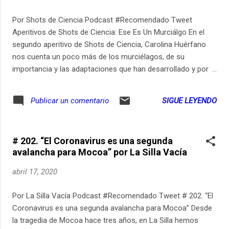
Por Shots de Ciencia Podcast #Recomendado Tweet
Aperitivos de Shots de Ciencia: Ese Es Un Murciálgo En el
segundo aperitivo de Shots de Ciencia, Carolina Huérfano
nos cuenta un poco más de los murciélagos, de su
importancia y las adaptaciones que han desarrollado y por
las que son considerados unos organismos extraordinarios.
Bats Use Touch Receptors On Wings To Fly, Catch Prey,
SIGUE LEYENDO
Publicar un comentario
Study Finds https://ift.tt/2Klhapf Ultraviolet vision in a bat
https://ift.tt/2VxttE8 Conviértanse en nuestro Patreon en
https://ift.tt/34M3b5h O apóyennos desde varias
# 202. “El Coronavirus es una segunda
plataformas en https://ift.tt/3czBsI1
avalancha para Mocoa” por La Silla Vacía
abril 17, 2020
Por La Silla Vacía Podcast #Recomendado Tweet # 202. “El
Coronavirus es una segunda avalancha para Mocoa” Desde
la tragedia de Mocoa hace tres años, en La Silla hemos