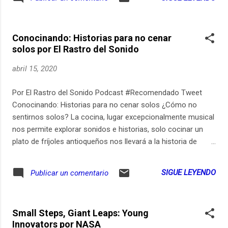
Nickel y Diana Casalins. Control Master: Laura Senior.
Coordinación General: Ana Milena Polo. Poderosas Sin Capa
es un proyecto de Vokaribe Radio, ganador de la beca
Conocinando: Historias para no cenar
"Franja de Radio Ciudadanas" del Ministerio de Cultura.
solos por El Rastro del Sonido
abril 15, 2020
Por El Rastro del Sonido Podcast #Recomendado Tweet
Conocinando: Historias para no cenar solos ¿Cómo no
sentirnos solos? La cocina, lugar excepcionalmente musical
nos permite explorar sonidos e historias, solo cocinar un
plato de fríjoles antioqueños nos llevará a la historia de
nuestras madres y los recuerdos familiares cuando juntos
pudimos vernos y abrazarnos celebrando comer y
SIGUE LEYENDO
Publicar un comentario
limentarnos con los demás... ahora desde el encierro una
llamada, un mensaje de voz y el preguntar por las recetas de
la infancia nos ayudan a seguir creando memoria y no
Small Steps, Giant Leaps: Young
abandonar a los nuestros.
Innovators por NASA