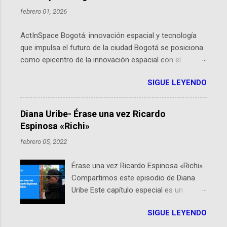
febrero 01, 2026
ActInSpace Bogotá: innovación espacial y tecnología
que impulsa el futuro de la ciudad Bogotá se posiciona
como epicentro de la innovación espacial con el
lanzamiento inminente de ActInSpace 2026, un
SIGUE LEYENDO
hackathon global que convierte tecnologías de la
Agencia Espacial Europea en soluciones prácticas para
la vida cotidiana. Este evento, organizado por el
Diana Uribe- Érase una vez Ricardo
Planetario de Bogotá del Idartes y la Universidad de los
Espinosa «Richi»
Andes, reúne a expertos como el presidente de Airbus
febrero 05, 2022
Colombia y líderes del sector aeroespacial para inspirar
a emprendedores y estudiantes. Qué es ActInSpace y
Érase una vez Ricardo Espinosa «Richi»
por qué importa en Bogotá ActInSpace es una
Compartimos este episodio de Diana
competencia mundial que opera en más de 60
Uribe Este capítulo especial es un
ciudades, donde participantes tienen 24 horas para
homenaje a una de las personas que se
idear startups basadas en tecnologías espaciales
SIGUE LEYENDO
encuentran en el espíritu de este
como satélites y datos orbitales. En Bogotá, arranca
podcast: Ricardo Espinosa «Richi». A 10