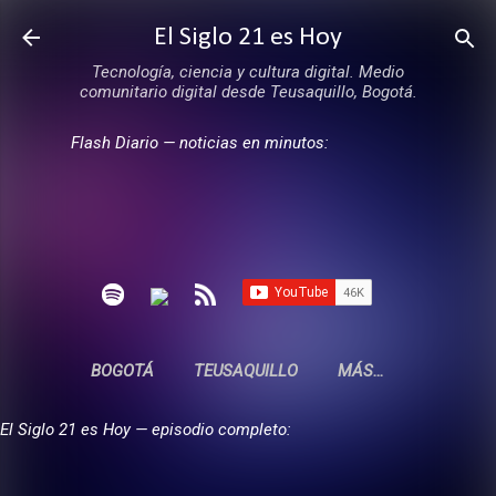
Ir al contenido principal
El Siglo 21 es Hoy
Tecnología, ciencia y cultura digital. Medio
comunitario digital desde Teusaquillo, Bogotá.
Flash Diario — noticias en minutos:
BOGOTÁ
TEUSAQUILLO
MÁS…
El Siglo 21 es Hoy — episodio completo: