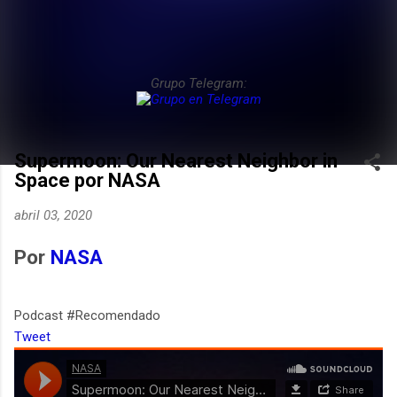
Grupo Telegram:
Supermoon: Our Nearest Neighbor in
Space por NASA
abril 03, 2020
Por
NASA
Podcast #Recomendado
Tweet