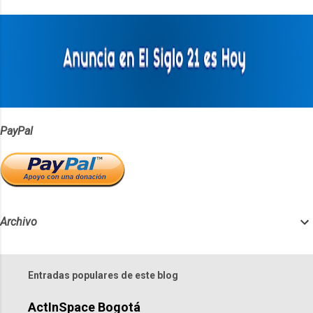
t
a
r
i
o
s
PayPal
Archivo
Entradas populares de este blog
ActInSpace Bogotá