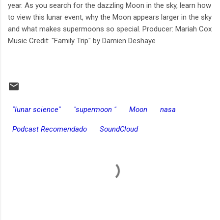
year. As you search for the dazzling Moon in the sky, learn how
to view this lunar event, why the Moon appears larger in the sky
and what makes supermoons so special. Producer: Mariah Cox
Music Credit: "Family Trip" by Damien Deshaye
"lunar science"
"supermoon "
Moon
nasa
Podcast Recomendado
SoundCloud
C
o
m
e
n