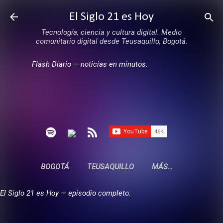
Ir al contenido principal
El Siglo 21 es Hoy
Tecnología, ciencia y cultura digital. Medio
comunitario digital desde Teusaquillo, Bogotá.
Flash Diario — noticias en minutos:
BOGOTÁ
TEUSAQUILLO
MÁS…
El Siglo 21 es Hoy — episodio completo: