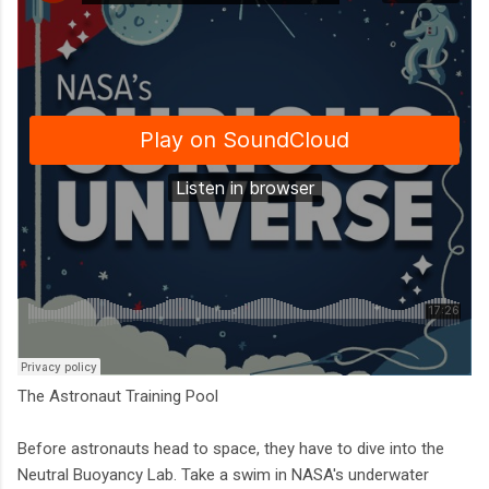
The Astronaut Training Pool
Before astronauts head to space, they have to dive into the
Neutral Buoyancy Lab. Take a swim in NASA's underwater