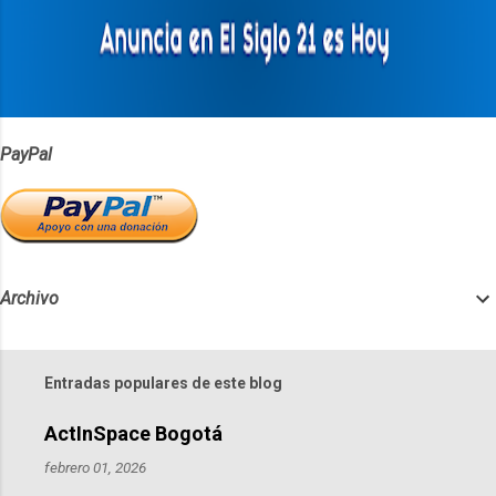
r
i
o
s
PayPal
Archivo
Entradas populares de este blog
ActInSpace Bogotá
febrero 01, 2026