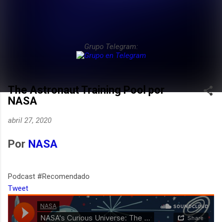
Grupo Telegram:
The Astronaut Training Pool por
NASA
abril 27, 2020
Por
NASA
Podcast #Recomendado
Tweet