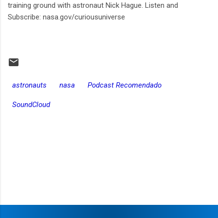
training ground with astronaut Nick Hague. Listen and
Subscribe: nasa.gov/curiousuniverse
astronauts
nasa
Podcast Recomendado
SoundCloud
C
o
m
e
n
t
a