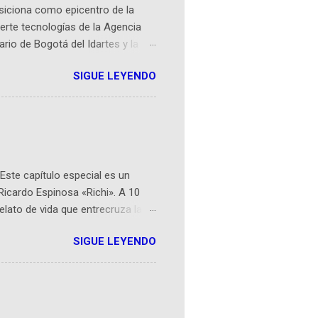
osiciona como epicentro de la
erte tecnologías de la Agencia
ario de Bogotá del Idartes y la
r aeroespacial para inspirar a
SIGUE LEYENDO
ompetencia mundial que opera en
 espaciales como satélites y
rio (calle 26B #5-93), in...
Este capítulo especial es un
Ricardo Espinosa «Richi». A 10
lato de vida que entrecruza la
 del origen de la narrativa de este
SIGUE LEYENDO
ven librera de Barichara y de
tamente de una novela de espías
ibros reunidos por Richi hoy se
Sociales! Facebook:
an...