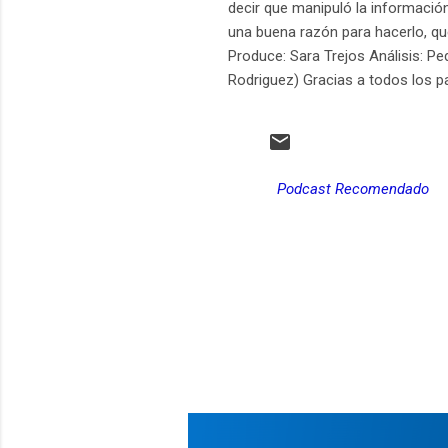
decir que manipuló la información
una buena razón para hacerlo, que
Produce: Sara Trejos Análisis: P
Rodriguez) Gracias a todos los 
Podcast Recomendado
C
o
m
e
n
t
a
r