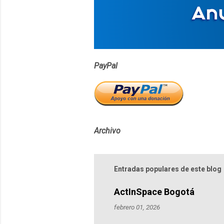
i
o
s
PayPal
Archivo
Entradas populares de este blog
ActInSpace Bogotá
febrero 01, 2026