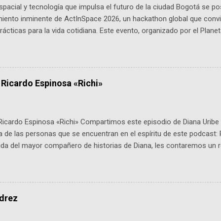
pacial y tecnología que impulsa el futuro de la ciudad Bogotá se p
miento inminente de ActInSpace 2026, un hackathon global que convi
ácticas para la vida cotidiana. Este evento, organizado por el Planet
 expertos como el presidente de Airbus Colombia y líderes del secto
é es ActInSpace y por qué importa en Bogotá ActInSpace es una c
ipantes tienen 24 horas para idear startups basadas en tecnologías
a con un evento gratuito el 30 de enero a las 10:00 a. m. en el Planeta
 Ricardo Espinosa «Richi»
Ricardo Espinosa «Richi» Compartimos este episodio de Diana Uribe 
 de las personas que se encuentran en el espíritu de este podcast: 
tida del mayor compañero de historias de Diana, les contaremos un re
istoria, el cine, los cómics, la fantasía y el amor. También hablaremos
de viene "la fuerza poderosa", del relato viviente que encarna una jo
onista: un personaje de gabán y sombrero que parecía sacado direc
dio: -La colección Ricardo Espinosa: los cómics, las novelas y los l
edrez
ar en la Biblioteca Luis Ángel Arango ¡Síguenos en nuestras Redes 
q25SBg Instagram: https://ift.tt/UPfSeo3 Twitter: https://twitter.com/di