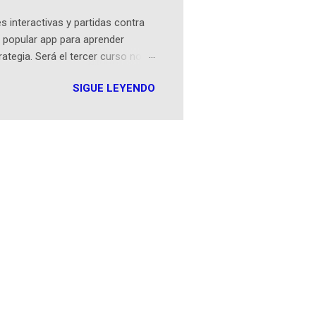
 interactivas y partidas contra
 popular app para aprender
rategia. Será el tercer curso no
n iOS a mediados de mayo y
SIGUE LEYENDO
como mover un alfil, hasta jugar
iones cortas, interactivas, con
s enseñó francés, ahora nos
plicación Duolingo fue lanzada
ha empeza...