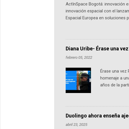
ActInSpace Bogotá: innovación es
innovación espacial con el lanza
Espacial Europea en soluciones pr
Universidad de los Andes, reúne a
emprendedores y estudiantes. Qu
más de 60 ciudades, donde partic
datos orbitales. En Bogotá, arranc
Diana Uribe- Érase una vez
febrero 05, 2022
Érase una vez 
homenaje a una
años de la par
literatura, la h
podcast, de dón
nuestro protag
Notas del episo
Duolingo ahora enseña aj
pueden consult
abril 23, 2025
https://ift.tt/W