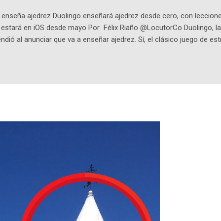
enseña ajedrez Duolingo enseñará ajedrez desde cero, con lecciones
o estará en iOS desde mayo Por Félix Riaño @LocutorCo Duolingo, la
ndió al anunciar que va a enseñar ajedrez. Sí, el clásico juego de est
 la app, después de música y matemáticas. Comenzará como beta e
le primero en inglés. Los usuarios aprenderán desde lo más básico, 
tas. El sistema de enseñanza es similar al de sus otros cursos: lecc
páticos y ayudas visuales. ¿Será posible que una app que antes no
ugadores de ajedrez? Aún no podrás jugar contra otros humanos La a
ta con más de 37 millones de usuarios activos diarios. Desde 2022, 