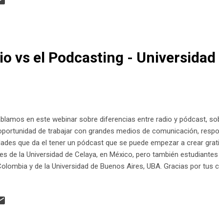
io vs el Podcasting - Universidad
lamos en este webinar sobre diferencias entre radio y pódcast, so
oportunidad de trabajar con grandes medios de comunicación, respon
ades que da el tener un pódcast que se puede empezar a crear grati
es de la Universidad de Celaya, en México, pero también estudiantes
olombia y de la Universidad de Buenos Aires, UBA. Gracias por tus 
 en iTunes y otros servicios de podcast: https://ift.tt/2cdsd32 Esta
1esHoy.com August 27, 2020 at 10:42PM Suscríbete en iPhone / iPa
youtu.be/KPVBGgTni9Y