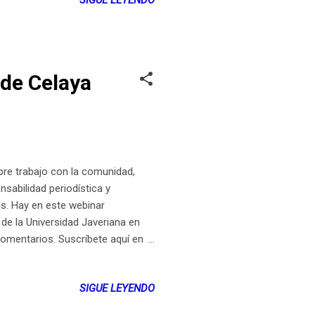
SIGUE LEYENDO
 de Celaya
bre trabajo con la comunidad,
sabilidad periodística y
s. Hay en este webinar
 de la Universidad Javeriana en
comentarios. Suscríbete aquí en
 publicación aparece primero en
d LocutorCo
SIGUE LEYENDO