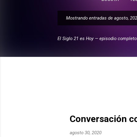
Mostrando entradas de agosto, 20
E
n
t
El Siglo 21 es Hoy — episodio completo
r
a
d
a
s
Conversación co
agosto 30, 2020