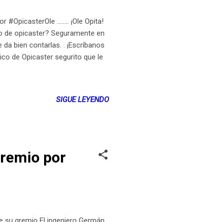
icasterOle ........ ¡Ole Opita!
lo de opicaster? Seguramente en
 da bien contarlas. . ¡Escríbanos
co de Opicaster segurito que le
SIGUE LEYENDO
gremio por
e su gremio El ingeniero Germán