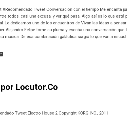
t #Recomendado Tweet Conversación con el tiempo Me encanta junt
ntre todos, casi una excusa, y ver qué pasa. Algo así es lo que está 
kal. Le dedicamos uno de los encuentros de Vivan las Ideas a pensar
ier Alejandro Felipe tome su pluma y escriba una conversación que 
su música. De esa combinación galáctica surgió lo que van a escuch
://ift.tt/3ba1txW
 por Locutor.Co
ndado Tweet Electro House 2 Copyright KORG INC., 2011