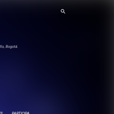
llo, Bogotá.
ES
PARTICIPA