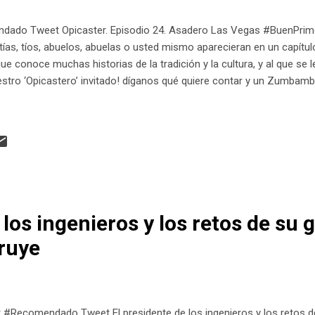
do Tweet Opicaster. Episodio 24. Asadero Las Vegas #BuenPrimor #Op
ías, tíos, abuelos, abuelas o usted mismo aparecieran en un capítu
e conoce muchas historias de la tradición y la cultura, y al que se le
tro ‘Opicastero’ invitado! díganos qué quiere contar y un Zumbambi
 los ingenieros y los retos de su 
ruye
#Recomendado Tweet El presidente de los ingenieros y los retos d