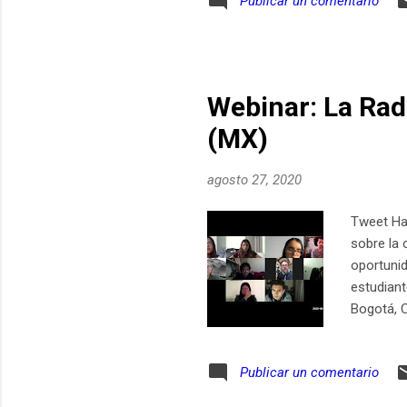
Publicar un comentario
Webinar: La Rad
(MX)
agosto 27, 2020
Tweet Hab
sobre la 
oportunid
estudiant
Bogotá, C
youtube O
ElSiglo2
Publicar un comentario
https://