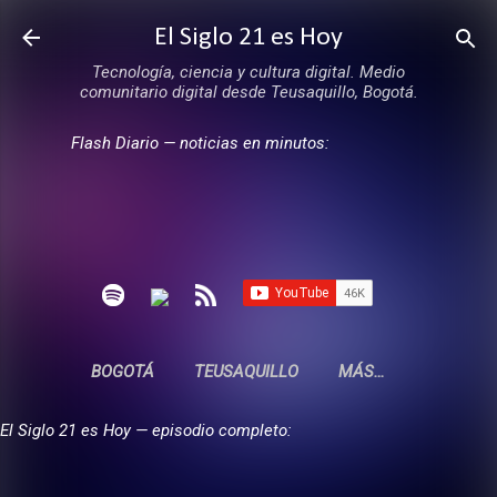
Ir al contenido principal
El Siglo 21 es Hoy
Tecnología, ciencia y cultura digital. Medio
comunitario digital desde Teusaquillo, Bogotá.
Flash Diario — noticias en minutos:
BOGOTÁ
TEUSAQUILLO
MÁS…
El Siglo 21 es Hoy — episodio completo: