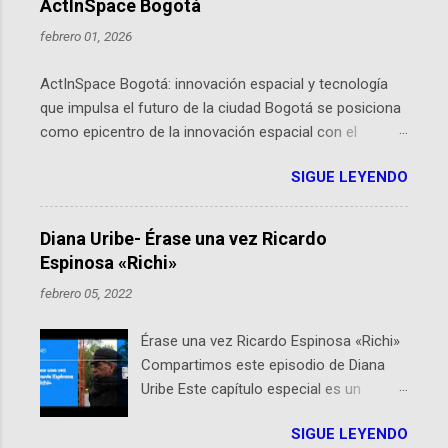
ActInSpace Bogotá
febrero 01, 2026
ActInSpace Bogotá: innovación espacial y tecnología
que impulsa el futuro de la ciudad Bogotá se posiciona
como epicentro de la innovación espacial con el
lanzamiento inminente de ActInSpace 2026, un
SIGUE LEYENDO
hackathon global que convierte tecnologías de la
Agencia Espacial Europea en soluciones prácticas para
la vida cotidiana. Este evento, organizado por el
Diana Uribe- Érase una vez Ricardo
Planetario de Bogotá del Idartes y la Universidad de los
Espinosa «Richi»
Andes, reúne a expertos como el presidente de Airbus
febrero 05, 2022
Colombia y líderes del sector aeroespacial para inspirar
a emprendedores y estudiantes. Qué es ActInSpace y
Érase una vez Ricardo Espinosa «Richi»
por qué importa en Bogotá ActInSpace es una
Compartimos este episodio de Diana
competencia mundial que opera en más de 60
Uribe Este capítulo especial es un
ciudades, donde participantes tienen 24 horas para
homenaje a una de las personas que se
idear startups basadas en tecnologías espaciales
SIGUE LEYENDO
encuentran en el espíritu de este
como satélites y datos orbitales. En Bogotá, arranca