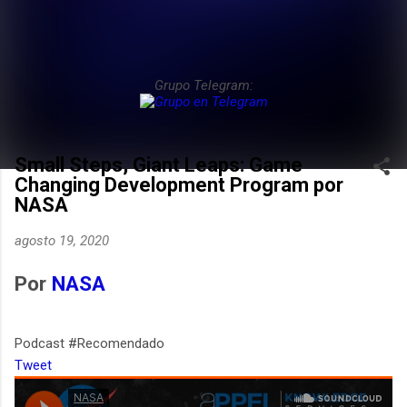
Grupo Telegram:
Small Steps, Giant Leaps: Game
Changing Development Program por
NASA
agosto 19, 2020
Por
NASA
Podcast #Recomendado
Tweet