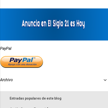
t
a
r
i
o
s
PayPal
Archivo
Entradas populares de este blog