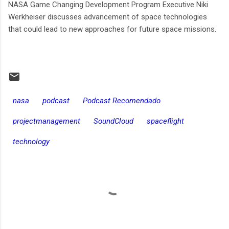
NASA Game Changing Development Program Executive Niki
Werkheiser discusses advancement of space technologies
that could lead to new approaches for future space missions.​
nasa
podcast
Podcast Recomendado
projectmanagement
SoundCloud
spaceflight
technology
C
o
m
e
n