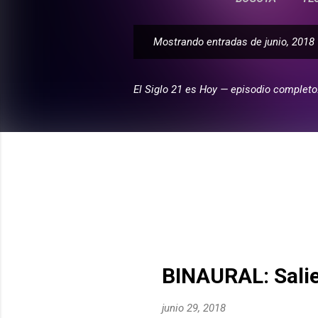
Mostrando entradas de junio, 2018
E
n
t
El Siglo 21 es Hoy — episodio completo
r
a
d
a
s
BINAURAL: Salie
junio 29, 2018