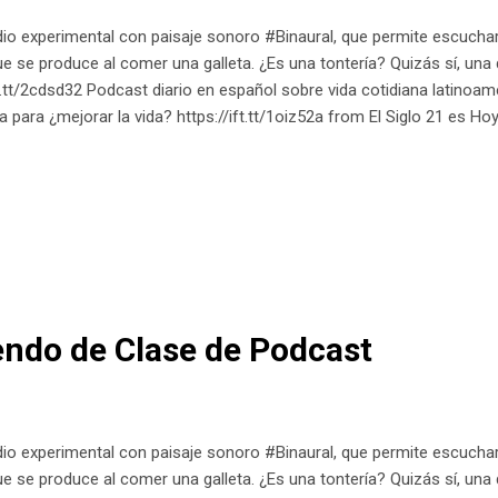
io experimental con paisaje sonoro #Binaural, que permite escuchar
e se produce al comer una galleta. ¿Es una tontería? Quizás sí, una 
ft.tt/2cdsd32 Podcast diario en español sobre vida cotidiana latinoam
a para ¿mejorar la vida? https://ift.tt/1oiz52a from El Siglo 21 es Ho
ndo de Clase de Podcast
io experimental con paisaje sonoro #Binaural, que permite escuchar
e se produce al comer una galleta. ¿Es una tontería? Quizás sí, una