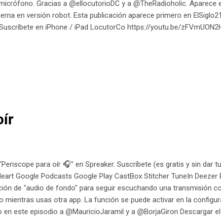
micrófono. Gracias a @ellocutorioDC y a @TheRadioholic. Aparece e
erna en versión robot. Esta publicación aparece primero en ElSiglo
Suscríbete en iPhone / iPad LocutorCo https://youtu.be/zFVmUON2
oír
Periscope para oír 🎧" en Spreaker. Suscríbete (es gratis y sin dar
iHeart Google Podcasts Google Play CastBox Stitcher TuneIn Deezer
ción de "audio de fondo" para seguir escuchando una transmisión con
 mientras usas otra app. La función se puede activar en la configur
 en este episodio a @MauricioJaramil y a @BorjaGiron Descargar e