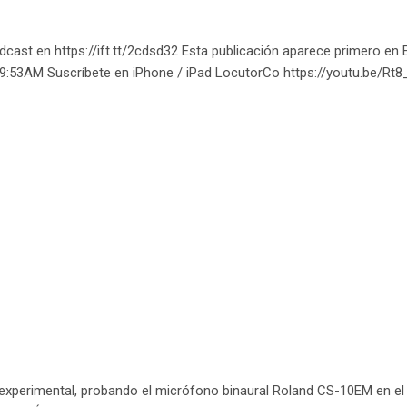
dcast en https://ift.tt/2cdsd32 Esta publicación aparece primero en
09:53AM Suscríbete en iPhone / iPad LocutorCo https://youtu.be/Rt
experimental, probando el micrófono binaural Roland CS-10EM en el