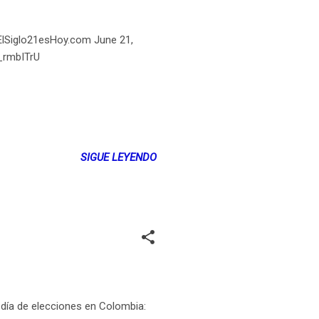
 ElSiglo21esHoy.com June 21,
8_rmbITrU
SIGUE LEYENDO
 día de elecciones en Colombia: