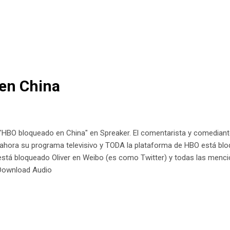
ARA ACTIVAR LA OPCIÓN QUE PERMITE CONTINUAR OYENDO EL AU
BLOQUEADA. Periscope, para quien no lo sepa, es una herramienta p
te fue una de las primeras. Adquirida por Twitter hace unos años, 
u horizontal con un teléfono y emitirlo en directo de una manera integ
s en Twitter v...
en China
HBO bloqueado en China" en Spreaker. El comentarista y comediante 
 ahora su programa televisivo y TODA la plataforma de HBO está bl
stá bloqueado Oliver en Weibo (es como Twitter) y todas las mencio
 Download Audio