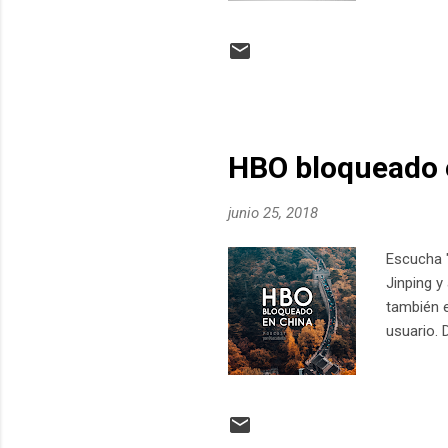
PASOS P
PANTALLA 
seguramen
vertical 
seguidore
HBO bloqueado 
junio 25, 2018
Escucha "
Jinping y
también e
usuario.