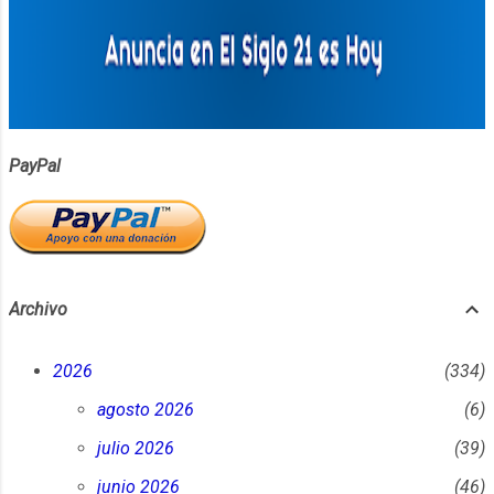
grabar este episodio en el BAM (Bogotá
Audiovisual Market) no podría haber sido
más acertada. Este espacio, que representa
uno de los eventos más importantes de la
industria audiovisual en Colombia, ha sido
cuna y punto de encuentro de numerosos
talentos, ideas y proyectos
PayPal
cinematográficos. Que "Gente Que Hace
Cine" haya decidido unir fuerzas con el BAM
es un testimonio del compromiso del
pódcast con promover, no solo el cine
colombiano, sino la creación audiovisual
Archivo
latinoamericana...
2026
334
agosto 2026
6
julio 2026
39
junio 2026
46