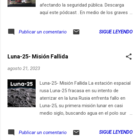
Chandrayaan-3 se lanzó el 14 de julio, desde
afectando la seguridad pública. Descarga
Andhra Pradesh, el principal puerto espacial
aquí este pódcast . En medio de los graves
de India. Desde entonces, ha atravesado
incendios forestales en Canadá, Facebook
órbitas cada vez más amplias alrededor de
decidió bloquear las noticias en su
SIGUE LEYENDO
Publicar un comentario
la Tierra, transfiriéndose a una órbita lunar.
plataforma en respuesta a una nueva ley
La misión es vista como un símbolo de
canadiense. Esta decisión ha repercutido
orgullo nacio...
negativamente en los evacuados que
Luna-25- Misión Fallida
dependen de la plataforma para compartir
información crucial entre ellos. El Primer
agosto 21, 2023
Ministro canadiense, Justin Trudeau, ha
acusado a Facebook de priorizar las
Luna-25- Misión Fallida La estación espacial
ganancias por encima de la seguridad de las
rusa Luna-25 fracasa en su intento de
personas. La ley, conocida como la Ley de
aterrizar en la luna Rusia enfrenta fallo en
Noticias en Línea o Bill C-18, aún no ha
Luna-25, su primera misión lunar en casi
entrado en vigor, pero Facebook ha
medio siglo, buscando agua en el polo sur
anticipado su respuesta, generando críticas
lunar. Tras 47 años, Rusia lanza la estación
de funcionarios canadienses y dificultando la
lunar Luna-25, una esperanza renovada en la
SIGUE LEYENDO
Publicar un comentario
difusión de información vital durante la
exploración espacial. Sin embargo, tras