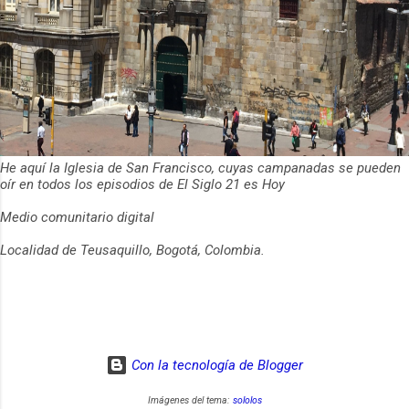
junio 2024
28
mayo 2024
41
abril 2024
37
marzo 2024
46
febrero 2024
45
He aquí la Iglesia de San Francisco, cuyas campanadas se pueden
enero 2024
36
oír en todos los episodios de El Siglo 21 es Hoy
2023
490
Medio comunitario digital
diciembre 2023
28
Localidad de Teusaquillo, Bogotá, Colombia.
noviembre 2023
43
octubre 2023
32
septiembre 2023
34
Con la tecnología de Blogger
agosto 2023
40
Imágenes del tema:
sololos
Los Sismos del Conflicto en Ucrania