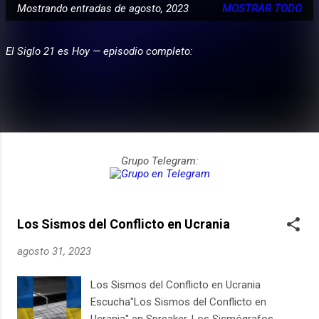
Mostrando entradas de agosto, 2023
MOSTRAR TODO
E
PARTICIPA
n
El Siglo 21 es Hoy — episodio completo:
t
r
a
d
a
s
Grupo Telegram:
Los Sismos del Conflicto en Ucrania
agosto 31, 2023
Los Sismos del Conflicto en Ucrania
Escucha"Los Sismos del Conflicto en
Ucrania" en Spreaker. Los Sismógrafos