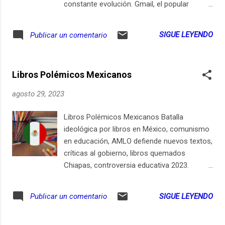
IA para las reuniones virtuales, las
constante evolución. Gmail, el popular
expectativas son altas, y Google parece
servicio de correo electrónico de Google, ha
estar listo para superarlas. Sin embargo, no
dado un paso monumental al ofrecer nuevas
SIGUE LEYENDO
Publicar un comentario
todas las actualizaciones son
funciones que transformarán nuestra
exclusivamente técnicas. La empresa
experiencia al gestionar correos.
también ha introducido cambios en su
¡Traducción al Instante! La más reciente y
modelo de precios, ...
Libros Polémicos Mexicanos
esperada función es la traducción de
correos electrónicos directamente desde la
agosto 29, 2023
aplicación. Imagina recibir un correo en un
idioma extranjero y, con tan solo un par de
Libros Polémicos Mexicanos Batalla
toques, poder entenderlo completamente en
ideológica por libros en México, comunismo
tu idioma nativo. Esta nueva característica
en educación, AMLO defiende nuevos textos,
llega primero a Android, pero se espera su
críticas al gobierno, libros quemados
llegada inminente a iOS. Los usuarios de
Chiapas, controversia educativa 2023.
Gmail en dispositivos Apple deberían
México enfrenta una intensa polémica ante
comenzar a ver esta función entre finales de
la introducción de nuevos libros de texto
SIGUE LEYENDO
Publicar un comentario
agosto y principios de septiembre. Más Allá
escolares. Críticos acusan a estos
de la Traducción Gmail no solo ha añadido la
materiales de promover comunismo y
opción de traducción. desde antes ha