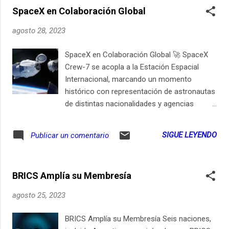
homosexualidad. En respuesta, el presidente
implementado algunas ventajas que quizás
SpaceX en Colaboración Global
AMLO denuncia la actitud conservadora de
tienes pe...
los detractores. Mientras algunas regiones
agosto 28, 2023
queman los libros, otras simplemente
rechazan su distribución. El debate se
SpaceX en Colaboración Global 🚀 SpaceX
extiende en todo el país, mostrando una
Crew-7 se acopla a la Estación Espacial
profunda división ideológica en la educación.
Internacional, marcando un momento
Sin embargo, ¿qué hay detrás de este fervor
histórico con representación de astronautas
ideológico? La historia completa nos lleva a
de distintas nacionalidades y agencias
profundizar en el corazón de la sociedad
espaciales. El 27 de agosto no será solo
mexicana En el comienzo del ciclo escolar
otra fecha en el calendario de la exploración
SIGUE LEYENDO
Publicar un comentario
2023-2024, el gobierno mexicano lanzó
espacial. Con los primeros rayos del sol
nuevos libros de texto. Estos, en teoría,
iluminando la Tierra, la cápsula Crew Dragon
buscaban adaptarse a la Nueva Escuela
Endurance de SpaceX estaba lista para su
Mexicana, promoviendo diversidad y
BRICS Amplía su Membresía
misión trascendental. A bordo viajaban
comunidad. Pero rápid...
astronautas de EE. UU., Japón, Francia y
agosto 25, 2023
Rusia. Kaylyn Levens del NASA, Satoshi
Takamatsu de la JAXA, Léa Rousseau de la
BRICS Amplía su Membresía Seis naciones,
ESA y Dmitry Kondratyev de la Roscosmos.