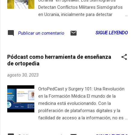
Detectan Conflictos Militares Sismógrafos
en Ucrania, inicialmente para detectar
terremotos o pruebas nucleares, ahora
revelan detalles inéditos de explosiones
SIGUE LEYENDO
Publicar un comentario
militares. 🗞️ Aunque los medios de
comunicación retratan la devastación de la
guerra en Ucrania, lograr una visión
Pódcast como herramienta de enseñanza
comprensiva y objetiva de los ataques
de ortopedia
militares en curso es un reto significativo.
Informes de medios sociales y medios
agosto 30, 2023
tradicionales, potencialmente subjetivos,
pueden ser manipulados para desinformar y
OrtoPedCast y Surgery 101: Una Revolución
propagar. Es esencial tener una visión clara y
en la Formación Médica El mundo de la
objetiva de dónde y cuándo ocurren los
medicina está evolucionando. Con la
ataques para entender la magnitud de un
proliferación de plataformas digitales y la
conflicto. Sorpresa Seísmica :
facilidad de acceso a la información, no es
Inesperadamente, los sismógrafos brindan
de extrañar que el aprendizaje médico esté
una visión sin precedentes de una zona de
dando un salto hacia la digitalización. En