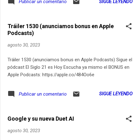
SIGUE LEYENDO
Publicar un comentario
conflicto en tiempo real. 📖 En el corazón de
este artículo, exploramos la conferencia
Ucrania, la tierra retumba no solo por
virtual impartida por el destacado Profesor
movimientos naturales, sino también por las
Marco Mahecha Toro. ¿Quién es Marco
consecuencias del confl...
Tráiler 1530 (anunciamos bonus en Apple
Mahecha Toro? Profesor Marco Mahecha
Podcasts)
Toro es médico, cirujano ortopedista y
traumatólogo con una especialidad en
agosto 30, 2023
ortopedia y traumatología pediátrica. Ha sido
instructor de varias universidades y
Tráiler 1530 (anunciamos bonus en Apple Podcasts) Sigue el
hospitales universitarios en Bogotá. Con un
pódcast El Siglo 21 es Hoy Escucha ya mismo el BONUS en
enfoque en el tratamiento del Pie Equino
Apple Podcasts: https://apple.co/484Oo6e
Varo Congénito con el Método Ponseti,
Mahecha Toro es el director de OrtoPedCast
SIGUE LEYENDO
Publicar un comentario
, el primer pódcast en español sobre
ortopedia pediátrica . También es Miembro
Titular de la SCCOT - SOCOIN. Resumen de
la Conferencia: La Surgery 101 es una
Google y su nueva Duet AI
plataforma pionera que ofrece contenido
agosto 30, 2023
verificado de calidad en int...