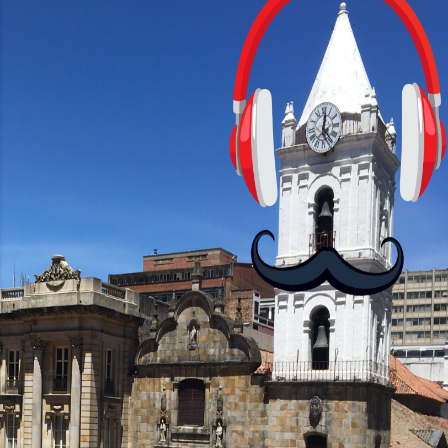
junio 2025
41
mayo 2025
42
abril 2025
56
marzo 2025
55
febrero 2025
35
enero 2025
31
2024
463
diciembre 2024
32
noviembre 2024
38
octubre 2024
48
septiembre 2024
40
agosto 2024
37
julio 2024
35