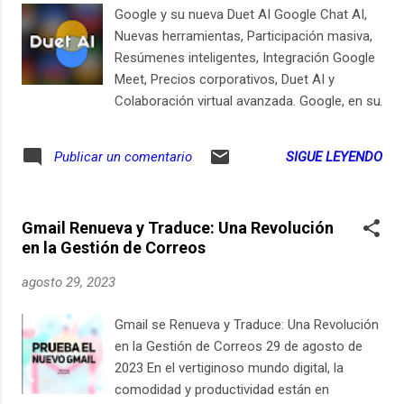
Google y su nueva Duet AI Google Chat AI,
Nuevas herramientas, Participación masiva,
Resúmenes inteligentes, Integración Google
Meet, Precios corporativos, Duet AI y
Colaboración virtual avanzada. Google, en su
intento por mantenerse a la vanguardia de
las tecnologías de comunicación, anuncia
SIGUE LEYENDO
Publicar un comentario
importantes actualizaciones para Google
Chat y Meet durante la Cloud Next 2023. La
compañía presentó Duet AI, una herramienta
Gmail Renueva y Traduce: Una Revolución
que puede responder a consultas complejas
en la Gestión de Correos
buscando mensajes y archivos, y tomar
notas en tiempo real. Además, con las
agosto 29, 2023
innovaciones, los usuarios podrán realizar
reuniones virtuales con hasta medio millón
Gmail se Renueva y Traduce: Una Revolución
de participantes y obtener resúmenes
en la Gestión de Correos 29 de agosto de
inteligentes de sus conversaciones. Con el
2023 En el vertiginoso mundo digital, la
crecimiento de las herramientas basadas en
comodidad y productividad están en