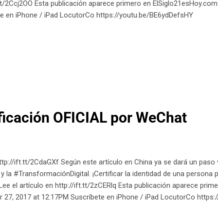
t.tt/2Ccj2OO Esta publicación aparece primero en ElSiglo21esHoy.c
te en iPhone / iPad LocutorCo https://youtu.be/BE6ydDefsHY
ificación OFICIAL por WeChat
ttp://ift.tt/2CdaGXf Según este artículo en China ya se dará un paso vi
y la #TransformaciónDigital. ¡Certificar la identidad de una persona p
ee el artículo en http://ift.tt/2zCERlq Esta publicación aparece pri
 27, 2017 at 12:17PM Suscríbete en iPhone / iPad LocutorCo https