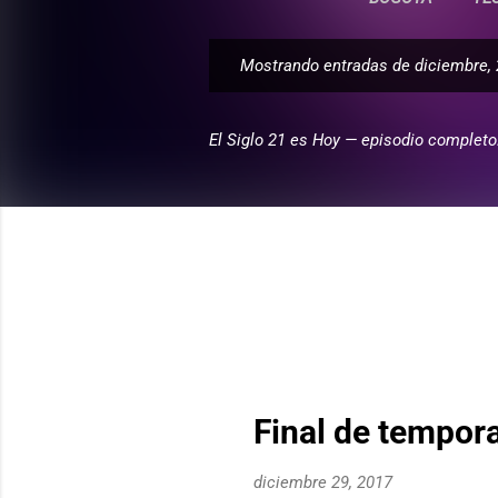
Mostrando entradas de diciembre,
E
n
t
El Siglo 21 es Hoy — episodio completo
r
a
d
a
s
Final de tempor
diciembre 29, 2017