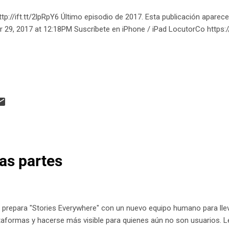
ttp://ift.tt/2lpRpY6 Último episodio de 2017. Esta publicación apar
 29, 2017 at 12:18PM Suscríbete en iPhone / iPad LocutorCo https
as partes
prepara "Stories Everywhere" con un nuevo equipo humano para llev
taformas y hacerse más visible para quienes aún no son usuarios. Lee