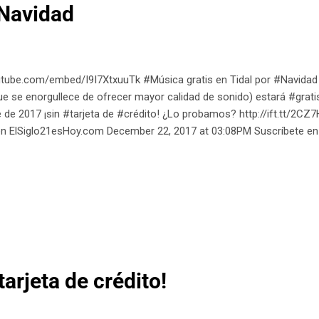
 Navidad
utube.com/embed/I9I7XtxuuTk #Música gratis en Tidal por #Navidad 
ue se enorgullece de ofrecer mayor calidad de sonido) estará #gratis 
 de 2017 ¡sin #tarjeta de #crédito! ¿Lo probamos? http://ift.tt/2CZ
en ElSiglo21esHoy.com December 22, 2017 at 03:08PM Suscríbete en
 tarjeta de crédito!