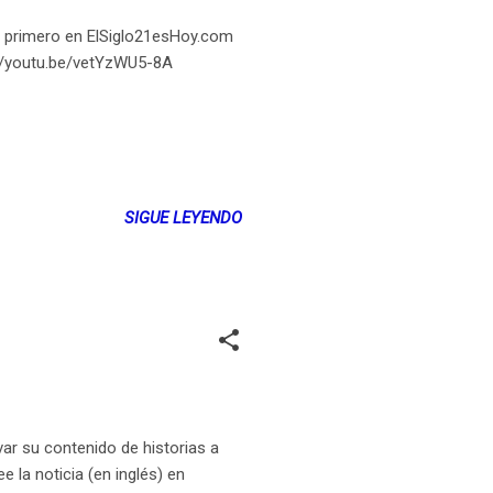
ece primero en ElSiglo21esHoy.com
://youtu.be/vetYzWU5-8A
SIGUE LEYENDO
ar su contenido de historias a
 la noticia (en inglés) en