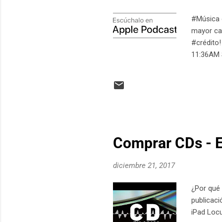
#Música g
mayor cal
#crédito
11:36AM 
Comprar CDs - 
diciembre 21, 2017
¿Por qué
publicac
iPad Loc