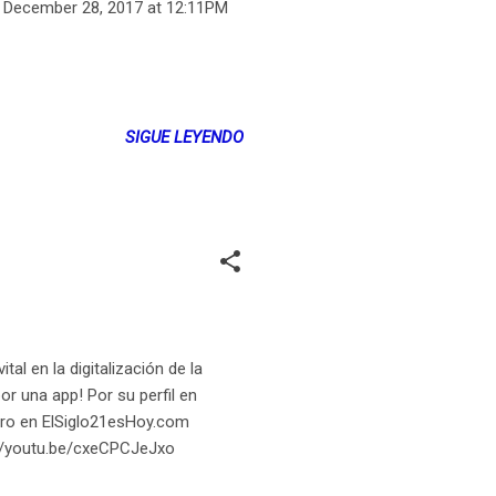
om December 28, 2017 at 12:11PM
SIGUE LEYENDO
tal en la digitalización de la
or una app! Por su perfil en
mero en ElSiglo21esHoy.com
://youtu.be/cxeCPCJeJxo