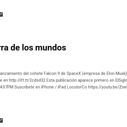
rra de los mundos
 lanzamiento del cohete Falcon 9 de SpaceX (empresa de Elon Musk)
e en http://ift.tt/2cdsd32 Esta publicación aparece primero en ElS
04:07PM Suscríbete en iPhone / iPad LocutorCo https://youtu.be/Zs