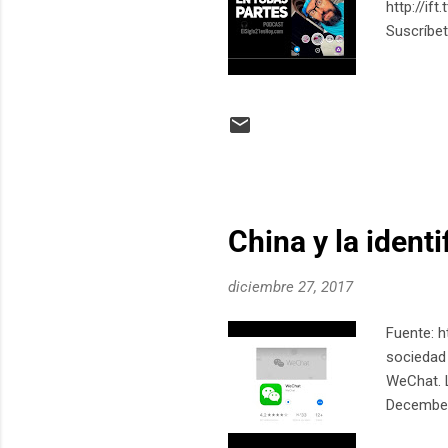
http://if
Suscríbe
China y la ident
diciembre 27, 2017
Fuente: h
sociedad 
WeChat. L
December