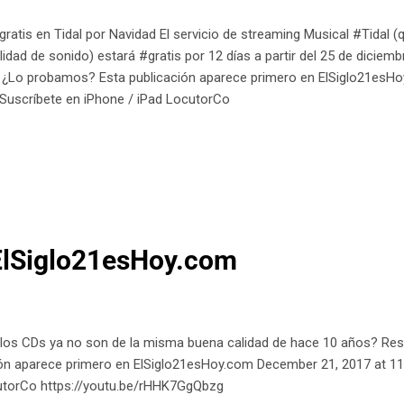
ratis en Tidal por Navidad El servicio de streaming Musical #Tidal (
idad de sonido) estará #gratis por 12 días a partir del 25 de diciemb
! ¿Lo probamos? Esta publicación aparece primero en ElSiglo21esH
Suscríbete en iPhone / iPad LocutorCo
ElSiglo21esHoy.com
 los CDs ya no son de la misma buena calidad de hace 10 años? Res
ión aparece primero en ElSiglo21esHoy.com December 21, 2017 at 11
utorCo https://youtu.be/rHHK7GgQbzg