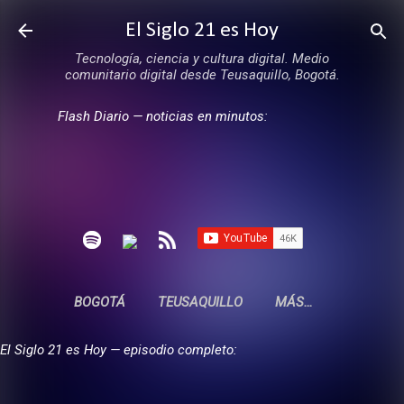
Ir al contenido principal
El Siglo 21 es Hoy
Tecnología, ciencia y cultura digital. Medio
comunitario digital desde Teusaquillo, Bogotá.
Flash Diario — noticias en minutos:
BOGOTÁ
TEUSAQUILLO
MÁS…
El Siglo 21 es Hoy — episodio completo: