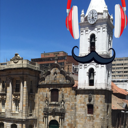
con personajes simpáticos y ayudas
visuales. ¿Será posible que una app que
antes nos enseñó francés, ahora nos
convierta en jugadores de ajedrez? Aún
no podrás jugar contra otros humanos
La aplicación Duolingo fue lanzada en
2012 y cuenta con más de 37 millones
de usuarios activos diarios. Desde 2022,
ha empeza...