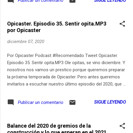
SIGUE LEYENDO
Publicar un comentario
www.presuntopodcast.com Informe: Ser Periodista en
Twitter: https://ift.tt/3kbqmMD
Opicaster. Episodio 35. Sentir opita.MP3
por Opicaster
diciembre 07, 2020
Por Opicaster Podcast #Recomendado Tweet Opicaster.
Episodio 35. Sentir opita.MP3 Ole opitas, se vino diciembre. Y
nosotros nos vamos un prestico porque queremos preparar
la próxima temporada de Opicaster. Pero antes queremos
invitarlos a escuchar nuestro último episodio del 2020, que
es muy especial, ¿saben por qué? pues porque les
preguntamos a unos paisanos qué significa pa’ ellos ser
SIGUE LEYENDO
Publicar un comentario
huilenses. ¡Ay buen primor! Las respuestas nos pusieron la
piel de gallina, ujummm!!! Bueno, vayan y preparen un tintico
pa’ que escuchen estos nuevos relatos sonoros. Seguro se
Balance del 2020 de gremios de la
identifican con alguno porque ser huilense es una mezcla de
construcción y lo que esperan en el 2021