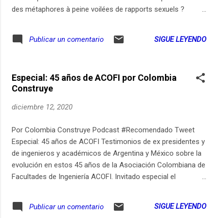
des métaphores à peine voilées de rapports sexuels ?
Transmises de génération en génération depuis des siècles,
les comptines pour enfants font partie de notre patrimoine
SIGUE LEYENDO
Publicar un comentario
culturel et sont profondément ancrées dans notre
imaginaire collectif. On les connaît par cœur, et on ne
s'attarde pas sur leurs paroles parfois étranges. Sabrina
Especial: 45 años de ACOFI por Colombia
Seddiki, réalisatrice TV, s’est interrogée sur le sens de ce
Construye
qu’elle chante tous les soirs à ses deux enfants. Marie-
Claire Bruley, psychologue et auteure de plusieurs ouvrages
diciembre 12, 2020
sur la littérature jeunesse, décrypte ici le sens caché de ces
comptines, en dévoile les origines, et apporte un éclairage
Por Colombia Construye Podcast #Recomendado Tweet
sur ces vers mystérieux. Qu’il faut, malgré leur...
Especial: 45 años de ACOFI Testimonios de ex presidentes y
de ingenieros y académicos de Argentina y México sobre la
evolución en estos 45 años de la Asociación Colombiana de
Facultades de Ingeniería ACOFI. Invitado especial el
ingeniero Luis Alberto González, director ejecutivo de este
gremio. Noticias de vivienda y la actualidad de Holcim
SIGUE LEYENDO
Publicar un comentario
Colombia.