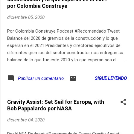
un jurgo de cosas boniticas, nuestra geografía –muy
por Colombia Construye
privilegiada-, nuestra riqueza natural y cultural, la
gastronomía en fin, puro “sentir huilense”. #BuenPrimor
diciembre 05, 2020
#OpicasterOle .................................................. ¡Ole Opita! ¿Se
imagina que su mamá, papá, tías, tíos, abuelos, abuelas o
Por Colombia Construye Podcast #Recomendado Tweet
usted mismo aparecieran en un capítulo de opicaster?
Balance del 2020 de gremios de la construcción y lo que
Segurament...
esperan en el 2021 Presidentes y directores ejecutivos de
diferentes gremios del sector constructor nos entregan su
balance de lo que fue este 2020 y lo que esperan sea el
2021.
SIGUE LEYENDO
Publicar un comentario
Gravity Assist: Set Sail for Europa, with
Bob Pappalardo por NASA
diciembre 04, 2020
Por NASA Podcast #Recomendado Tweet Gravity Assist: