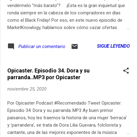
vendérmelo “más barato”? ¡Esta es la gran inquietud que
ronda siempre en la cabeza de los compradores en días
como el Black Friday! Por eso, en este nuevo episodio de
MarketKnowlogy, hablamos sobre cómo cazar ofertas
reales durante la jornada; abordamos algunos mitos y
compartimos consejos claves para hacer compras
SIGUE LEYENDO
Publicar un comentario
seguras. Conduce: Jaime Ramírez, director de Mercado
Libre para la región Andina. Invitada especial: María
Fernanda Quiñones, presidenta de la Cámara Colombiana de
Opicaster. Episodio 34. Dora y su
Comercio Electrónico – CCCE. En Añadir al Carrito:
parranda..MP3 por Opicaster
Sebastián Orjuela, administrador de MotColombia. Envíe
sus preguntas, comentarios o emprendimientos a
noviembre 25, 2020
marketknowlogypodcast@gmail.com
Por Opicaster Podcast #Recomendado Tweet Opicaster.
Episodio 34. Dora y su parranda..MP3 Ay buen primor
paisanos, hoy les traemos la historia de una mujer ‘berraca’
y ‘parrandera’, se trata de Dora Lilia Guevara, folclorista y
cantante, una de las mejores exponentes de la música