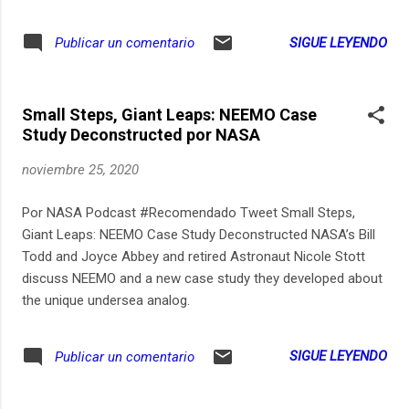
campesina del Huila. Dora descubrió su amor por la música
en medio de la adversidad. La vida le cambió cuando. por la
SIGUE LEYENDO
Publicar un comentario
violencia. tuvo que salir con sus padres de la finca que
tenían en Zuluaga, corregimiento de Garzón, en el centro del
departamento. En Neiva, acompañada de su mamá,
Small Steps, Giant Leaps: NEEMO Case
descubrió en la música no solo la forma de sustento sino
Study Deconstructed por NASA
también el sentido de la vida. Hoy con su grupo “Dora y su
parranda”, le canta al campo, a esas tradiciones con las que
noviembre 25, 2020
creció y que no quiere que desaparezcan. Su trayectoria
como folclorista ha sido reconocida con numerosos
Por NASA Podcast #Recomendado Tweet Small Steps,
premios. Mjiticos, escuchen su historia, es un orgullo de
Giant Leaps: NEEMO Case Study Deconstructed NASA’s Bill
mujer opita. #BuenPrimor #OpicasterOle
Todd and Joyce Abbey and retired Astronaut Nicole Stott
.....................................................
discuss NEEMO and a new case study they developed about
the unique undersea analog.
SIGUE LEYENDO
Publicar un comentario