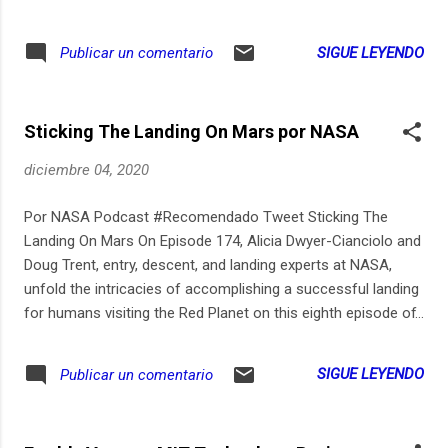
acciones que realizan para fortalecer la prevención y
atención de las VBG en los municipios priorizados de
SIGUE LEYENDO
Publicar un comentario
nuestro proyecto. Con INÉS #LaViolenciaNoSeSilencia.
Sticking The Landing On Mars por NASA
diciembre 04, 2020
Por NASA Podcast #Recomendado Tweet Sticking The
Landing On Mars On Episode 174, Alicia Dwyer-Cianciolo and
Doug Trent, entry, descent, and landing experts at NASA,
unfold the intricacies of accomplishing a successful landing
for humans visiting the Red Planet on this eighth episode of
our Mars Monthly series, where we drop a new episode
about a human mission to Mars on the first Friday of every
SIGUE LEYENDO
Publicar un comentario
month.