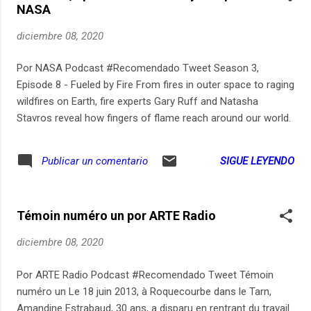
NASA
vous à ce podcast sur notre site, Apple Podcasts,
SoundCloud ou Deezer.
diciembre 08, 2020
Por NASA Podcast #Recomendado Tweet Season 3,
Episode 8 - Fueled by Fire From fires in outer space to raging
wildfires on Earth, fire experts Gary Ruff and Natasha
Stavros reveal how fingers of flame reach around our world.
SIGUE LEYENDO
Publicar un comentario
Témoin numéro un por ARTE Radio
diciembre 08, 2020
Por ARTE Radio Podcast #Recomendado Tweet Témoin
numéro un Le 18 juin 2013, à Roquecourbe dans le Tarn,
Amandine Estrabaud, 30 ans, a disparu en rentrant du travail.