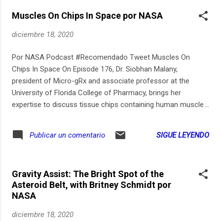
Menú 00:20 - Inicios y presentaciones 03:32 - Lo más
Muscles On Chips In Space por NASA
importante de la ciencia de la pandemia 18:43 - Lo más
curioso de la ciencia de la pandemia 38:18 - Lo más
diciembre 18, 2020
cienciacional de la ciencia (no de la pandemia) 01:05:03 -
Despedidas y agradecimientos Invitados: Alejandra
Por NASA Podcast #Recomendado Tweet Muscles On
Manjarrez y Agustín Ávila Voces y contenido: Sofía Flores,
Chips In Space On Episode 176, Dr. Siobhan Malany,
Rodrigo Pacheco y Víctor Hernández Producción: Sofía
president of Micro-gRx and associate professor at the
Flores, Rodrigo Pacheco y Víctor Hernández Edición: Víctor
University of Florida College of Pharmacy, brings her
Hernández Voz en la rúbrica: Valeri...
expertise to discuss tissue chips containing human muscle
cells that recently made their way to the International Space
Station for investigation.
SIGUE LEYENDO
Publicar un comentario
Gravity Assist: The Bright Spot of the
Asteroid Belt, with Britney Schmidt por
NASA
diciembre 18, 2020