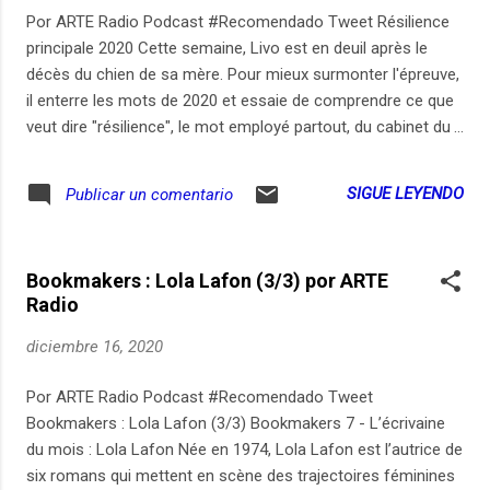
Quand on a que l’amour (Jacques Brel), Avec le temps (Léo
Por ARTE Radio Podcast #Recomendado Tweet Résilience
Ferré), Dis, quand reviendras-tu (Barbara), Symphonie nᵒ 40
principale 2020 Cette semaine, Livo est en deuil après le
en sol mineur (Mozart), My heart will go on (Céline Dion) et
décès du chien de sa mère. Pour mieux surmonter l'épreuve,
L’hymne des femmes. Enregistrement : 4 déce...
il enterre les mots de 2020 et essaie de comprendre ce que
veut dire "résilience", le mot employé partout, du cabinet du
maire à celui du manager en passant par une naturopathe,
Macron et les podcasts. Enfin il va voir le célèbre voyant de
SIGUE LEYENDO
Publicar un comentario
Lyon "Marmor", qui avait prédit pour 2020 une année sans
histoire et la réélection de Gérard Collomb, afin de
nous rassurer avec ses prédictions pour 2021... Chaque
Bookmakers : Lola Lafon (3/3) por ARTE
mercredi, Dépêche découpe l'actu avec un micro. Abonnez-
Radio
vous à ce podcast sur notre site, Apple
Podcasts, SoundCloud ou Deezer. Enregistrements : 20
diciembre 16, 2020
octobre, 11, 12, 14, 15 décembre 20 - Texte, voix, réalisation :
Olivier Minot - Mix : Charlie Marcelet - Production : ARTE
Por ARTE Radio Podcast #Recomendado Tweet
Radio
Bookmakers : Lola Lafon (3/3) Bookmakers 7 - L’écrivaine
du mois : Lola Lafon Née en 1974, Lola Lafon est l’autrice de
six romans qui mettent en scène des trajectoires féminines