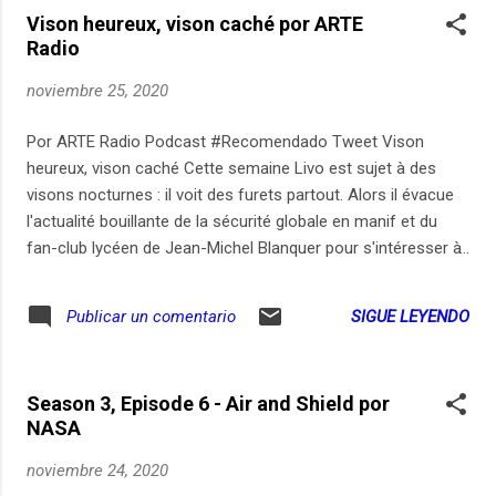
Vison heureux, vison caché por ARTE
Radio
noviembre 25, 2020
Por ARTE Radio Podcast #Recomendado Tweet Vison
heureux, vison caché Cette semaine Livo est sujet à des
visons nocturnes : il voit des furets partout. Alors il évacue
l'actualité bouillante de la sécurité globale en manif et du
fan-club lycéen de Jean-Michel Blanquer pour s'intéresser à
la théorie du vison. La petite boule de poil élevée pour faire
des manteaux pour riches est-elle à la base de l'épidémie ?
SIGUE LEYENDO
Publicar un comentario
est-ce que le virus peut passer de la fourrure à l'homme ? le
pangolin était-il innocent ? faut-il vendre la peau du vison
danois avant de l'avoir tué ? Avec Evane de l'association
Season 3, Episode 6 - Air and Shield por
Dignité animale, le sociologue de la santé Yann Faure, et le
NASA
porte-parole de la Fédération française de la fourrure Pierre-
Philippe Frieh. Chaque mercredi, Dépêche découpe l'actu
noviembre 24, 2020
avec un micro. Abonnez-vous à ce podcast sur notre site,