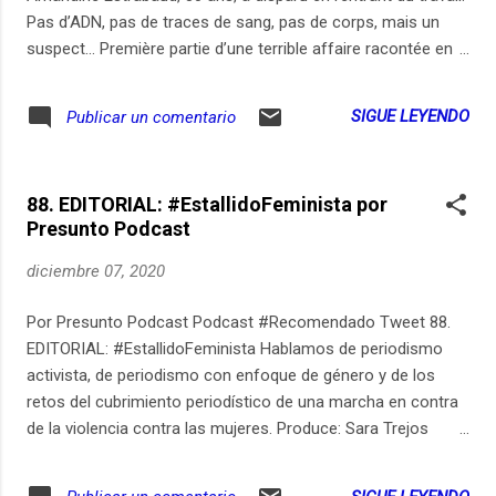
Pas d’ADN, pas de traces de sang, pas de corps, mais un
suspect... Première partie d’une terrible affaire racontée en
deux épisodes. Le podcast des faits divers, des crimes et
des procès. À partir d’une anecdote, d’un moment, d’un
SIGUE LEYENDO
Publicar un comentario
détail, la chroniqueuse judiciaire Elise Costa jure de raconter
«sans haine et sans crainte» l’inhumain en chacun et
l’humain en nous tous. En partenariat avec Slate.
88. EDITORIAL: #EstallidoFeminista por
Enregistrement : 26 octobre 20 - Texte et voix : Élise Costa -
Presunto Podcast
Réalisation et musique originale : Sara Monimart et Charlie
Marcelet - Illustration : Simon Leclerc - Production : ARTE
diciembre 07, 2020
Radio
Por Presunto Podcast Podcast #Recomendado Tweet 88.
EDITORIAL: #EstallidoFeminista Hablamos de periodismo
activista, de periodismo con enfoque de género y de los
retos del cubrimiento periodístico de una marcha en contra
de la violencia contra las mujeres. Produce: Sara Trejos
Análisis: Nathalia Guerrero (Manifiesta) y Lina Cuellar
(Sentiido) Post: Rodrigo Rodríguez (Loro Podcast)