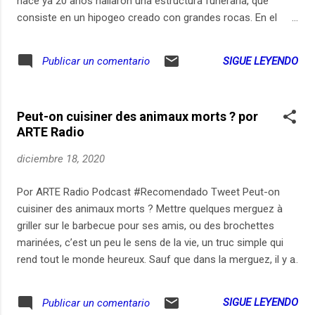
hace ya 20 años hallaron una estructura funeraria, que
consiste en un hipogeo creado con grandes rocas. En el
presente este lugar fúnebre hace parte del barrio que ha
crecido en la última década y con ello abundantes desechos
SIGUE LEYENDO
Publicar un comentario
han terminado por cubrir esta estructura patrimonial. Junto
con los reporteros radiales, chicos del barrio, hablamos de
las emociones que surgen de este lugar arqueológico, así
Peut-on cuisiner des animaux morts ? por
como qué se siente ser habitante de Cañasgordas y el
ARTE Radio
Barrio La Esperanza
diciembre 18, 2020
Por ARTE Radio Podcast #Recomendado Tweet Peut-on
cuisiner des animaux morts ? Mettre quelques merguez à
griller sur le barbecue pour ses amis, ou des brochettes
marinées, c’est un peu le sens de la vie, un truc simple qui
rend tout le monde heureux. Sauf que dans la merguez, il y a
de l’agneau. Et dans les brochettes, du bœuf, ou du poulet.
On n’y pense pas vraiment. Ça gâcherait notre plaisir de se
SIGUE LEYENDO
Publicar un comentario
dire qu’on va planter notre fourchette dans des morceaux de