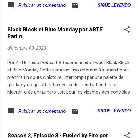
SIGUE LEYENDO
Publicar un comentario
Black Block et Blue Monday por ARTE
Radio
diciembre 09, 2020
Por ARTE Radio Podcast #Recomendado Tweet Black Block
et Blue Monday Cette semaine Livo retourne à la manif pour
prendre un cours d'histoire, interrompu par une palette de
gaz lacrymo qui atterrit à ses pieds. Pendant ce temps,
Macron crée un numéro vert pour les victimes des contrôles
au faciès, alors Livo en profite pour appeler quelques-uns
des 40 numéros verts gouvernementaux déjà actifs. Il
SIGUE LEYENDO
Publicar un comentario
termine ce tour de l'actualité heureuse par la fête des
Lumières de Lyon et un rassemblement de syndicat
patronaux en lutte contre la fermeture des restos. Chaque
Season 3, Episode 8 - Fueled by Fire por
mercredi, Dépêche découpe l'actu avec un micro. Abonnez-