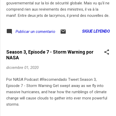
útiles que voy a reseñar en un episodio
gouvernemental sur la loi de sécurité globale. Mais vu qu'il ne
pódcast, pues yo mismo he estado
comprend rien aux revirements des ministres, il va à la
haciendo los cursos en Platzi, y los ya
manif. Entre deux jets de lacrymos, il prend des nouvelles de
famosos "Platzi Live" que Freddy presenta
l'article 25 (non, pas le 24) et se rend compte qu'il est déjà
desde Youtube y por supuesto dentro de la
plus vieux que Darmanin. Il enterre les VIP de la semaine
SIGUE LEYENDO
Publicar un comentario
app de Platzi, han hecho que muchos
(Anne Sylvestre, Diego Maradonna, Jacques Secrétin...) et se
sigamos su carrera y nos sintamos en
console auprès de sa fille. Chaque mercredi, Dépêche
familia cuando él en su posición de CEO nos
découpe l'actu avec un micro. Abonnez-vous à ce podcast
da charlas educativas y motivadoras...
Season 3, Episode 7 - Storm Warning por
sur notre site, Apple Podcasts, SoundCloud ou Deezer.
NASA
Enregistrements : 24, 27, 28, 30 novembre, 1er décembre 20
- Texte, voix, réalisation : Olivier Minot - Mix : Charlie Marcelet
diciembre 01, 2020
- Production : ARTE Radio
Por NASA Podcast #Recomendado Tweet Season 3,
Episode 7 - Storm Warning Get swept away as we fly into
massive hurricanes, and hear how the rumblings of climate
change will cause clouds to gather into ever more powerful
storms.