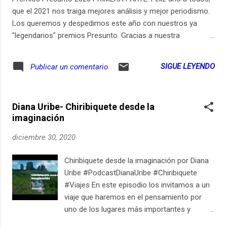
que el 2021 nos traiga mejores análisis y mejor periodismo.
Los queremos y despedimos este año con nuestros ya
"legendarios" premios Presunto. Gracias a nuestra
comunidad de mecenas que hacen esto posible y participan
activamente en discusiones diarias y en la creación de este
SIGUE LEYENDO
Publicar un comentario
episodio. Recibiremos el 2021 con la segunda parte de este
especial. Produce: Sara Trejos Análisis: Sara Trejos, Carlos
Cortés y Santiago Rivas Patrons participantes: Maria Acuna
Diana Uribe- Chiribiquete desde la
Abel Villa Karen Corredor Diego Torres Gómez Kamian
imaginación
Suarez Andrea Martínez Gómez Sebastián Rojas Felipe
Useche Post: Rodrigo Rodrígez
diciembre 30, 2020
Chiribiquete desde la imaginación por Diana
Uribe #PodcastDianaUribe #Chiribiquete
#Viajes En este episodio los invitamos a un
viaje que haremos en el pensamiento por
uno de los lugares más importantes y
hermosos de Colombia: la serranía de