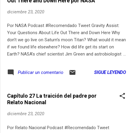
Out There and Down Here por NASA
diciembre 23, 2020
Por NASA Podcast #Recomendado Tweet Gravity Assist:
Your Questions About Life Out There and Down Here Why
don’t we go live on Saturn’s moon Titan? What would it mean
if we found life elsewhere? How did life get its start on
Earth? NASA’s chief scientist Jim Green and astrobiologist
Lindsay Hays discuss these and other audience questions
from social media.
SIGUE LEYENDO
Publicar un comentario
Capítulo 27 La traición del padre por
Relato Nacional
diciembre 23, 2020
Por Relato Nacional Podcast #Recomendado Tweet