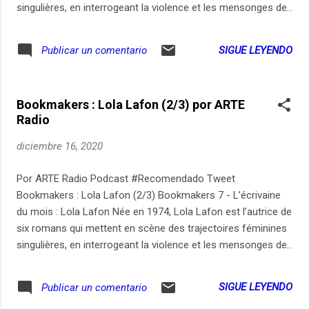
singulières, en interrogeant la violence et les mensonges de
la société à leur égard : « Une fièvre impossible à négocier »
(2003), « De ça je me console » (2007), « Nous sommes les
SIGUE LEYENDO
Publicar un comentario
oiseaux de la tempête qui s'annonce » (2011), « La Petite
Communiste qui ne souriait jamais » (2014), « Mercy, Mary,
Patty » (2016) et « Chavirer » (2020), prix du roman des
Bookmakers : Lola Lafon (2/3) por ARTE
étudiants France Culture – Télérama. En partenariat avec
Radio
Babelio (3/3) Gymnastique rythmique « L’écriture est ce
compromis entre une liberté, une histoire et un souvenir »,
diciembre 16, 2020
dit souvent Lola Lafon en citant Roland Barthes. Le souvenir
qui préside à ce troisième épisode est celui-ci : été 1976,
Por ARTE Radio Podcast #Recomendado Tweet
Jeux Olympiques de Montréal, une gymnaste roumaine de 14
Bookmakers : Lola Lafon (2/3) Bookmakers 7 - L’écrivaine
ans, Nadia Comaneci, subjugue le monde entier v...
du mois : Lola Lafon Née en 1974, Lola Lafon est l’autrice de
six romans qui mettent en scène des trajectoires féminines
singulières, en interrogeant la violence et les mensonges de
la société à leur égard : « Une fièvre impossible à négocier »
(2003), « De ça je me console » (2007), « Nous sommes les
SIGUE LEYENDO
Publicar un comentario
oiseaux de la tempête qui s'annonce » (2011), « La Petite