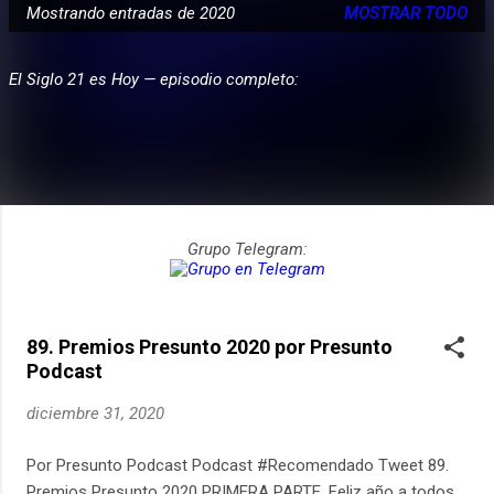
Mostrando entradas de 2020
MOSTRAR TODO
E
PARTICIPA
n
El Siglo 21 es Hoy — episodio completo:
t
r
a
d
a
s
Grupo Telegram:
89. Premios Presunto 2020 por Presunto
Podcast
diciembre 31, 2020
Por Presunto Podcast Podcast #Recomendado Tweet 89.
Premios Presunto 2020 PRIMERA PARTE. Feliz año a todos,