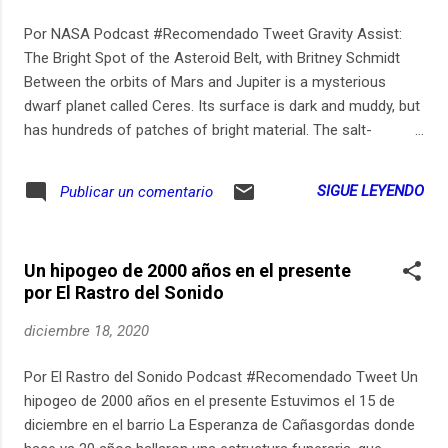
Por NASA Podcast #Recomendado Tweet Gravity Assist:
The Bright Spot of the Asteroid Belt, with Britney Schmidt
Between the orbits of Mars and Jupiter is a mysterious
dwarf planet called Ceres. Its surface is dark and muddy, but
has hundreds of patches of bright material. The salt-
covered dome and other bright features in Occator Crater
are so reflective that they looked like flashlights in distant
SIGUE LEYENDO
Publicar un comentario
images. NASA’s Dawn spacecraft got a close look, and
pointed scientists to the idea that liquid brine has come up
from the interior of Ceres, forming the Occator dome and
Un hipogeo de 2000 años en el presente
other bright features. Ceres’ crust also contains a significant
por El Rastro del Sonido
amount of ice. Astrobiologist Britney Schmidt discusses the
implications, as well as her fieldwork in Antarctica.
diciembre 18, 2020
Por El Rastro del Sonido Podcast #Recomendado Tweet Un
hipogeo de 2000 años en el presente Estuvimos el 15 de
diciembre en el barrio La Esperanza de Cañasgordas donde