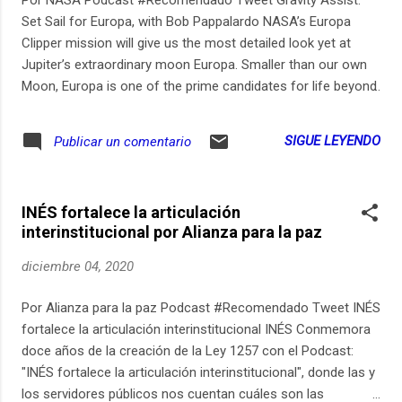
Set Sail for Europa, with Bob Pappalardo NASA’s Europa
Clipper mission will give us the most detailed look yet at
Jupiter’s extraordinary moon Europa. Smaller than our own
Moon, Europa is one of the prime candidates for life beyond
Earth because it has a deep ocean under its icy shell. The
Europa Clipper spacecraft, named for speedy 19th century
SIGUE LEYENDO
Publicar un comentario
merchant ships, will map the surface, learn more about the
ocean using ice-penetrating radar, and see if there are
plumes of water shooting out from the cracks in the ice,
INÉS fortalece la articulación
among many other scientific activities. Project scientist Bob
interinstitucional por Alianza para la paz
Pappalardo at NASA’s Jet Propulsion Laboratory discusses
this mission as well as the possibility of life on Europa and
diciembre 04, 2020
how it would be able to survive without sunlight.
Por Alianza para la paz Podcast #Recomendado Tweet INÉS
fortalece la articulación interinstitucional INÉS Conmemora
doce años de la creación de la Ley 1257 con el Podcast:
"INÉS fortalece la articulación interinstitucional", donde las y
los servidores públicos nos cuentan cuáles son las