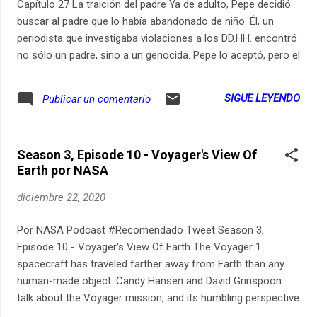
Capítulo 27 La traición del padre Ya de adulto, Pepe decidió
buscar al padre que lo había abandonado de niño. Él, un
periodista que investigaba violaciones a los DD.HH. encontró
no sólo un padre, sino a un genocida. Pepe lo aceptó, pero el
padre no pudo.
SIGUE LEYENDO
Publicar un comentario
Season 3, Episode 10 - Voyager's View Of
Earth por NASA
diciembre 22, 2020
Por NASA Podcast #Recomendado Tweet Season 3,
Episode 10 - Voyager's View Of Earth The Voyager 1
spacecraft has traveled farther away from Earth than any
human-made object. Candy Hansen and David Grinspoon
talk about the Voyager mission, and its humbling perspective
of our planet as a tiny blue dot in the blackness of space.