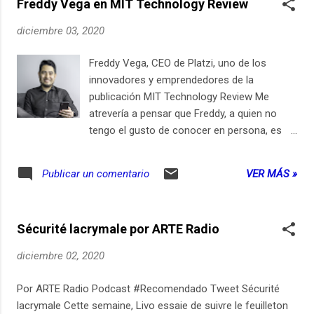
Freddy Vega en MIT Technology Review
diciembre 03, 2020
Freddy Vega, CEO de Platzi, uno de los
innovadores y emprendedores de la
publicación MIT Technology Review Me
atrevería a pensar que Freddy, a quien no
tengo el gusto de conocer en persona, es
una celebridad entre los emprendedores de
mi país y de Latinoamérica. Y también entre
VER MÁS »
Publicar un comentario
los estudiantes de Platzi, la plataforma que
ofrece cursos y que con su lema de "Nunca
pares de aprender" es para mi una especie
Sécurité lacrymale por ARTE Radio
de "Educación Continuada" como la que
había en mi universidad... pero sin el edificio y
diciembre 02, 2020
los trámites que había que hacer para
inscribirse, sin los horarios, las llamadas a
Por ARTE Radio Podcast #Recomendado Tweet Sécurité
lista y sin el salón. Montones de cursos
lacrymale Cette semaine, Livo essaie de suivre le feuilleton