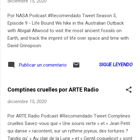
diciembre 15, 2020
convictions chevillées au corps. « Je suis féministe et ça ne
me dérange pas qu'on le dise. Je préfère même anarcho-
Por NASA Podcast #Recomendado Tweet Season 3,
féministe, ça englobe tout ! », affirme avec joie l’autrice de «
Episode 9 - Life Bound We hike in the Australian Outback
Nous sommes les oiseaux de la tempête qui s’annonce ».
with Abigail Allwood to visit the most ancient fossils on
Loin de la «...
Earth, and track the imprint of life over space and time with
David Grinspoon.
SIGUE LEYENDO
Publicar un comentario
Comptines cruelles por ARTE Radio
diciembre 15, 2020
Por ARTE Radio Podcast #Recomendado Tweet Comptines
cruelles Savez-vous que « Une souris verte » et « Jean Petit
qui danse » racontent, sur un rythme joyeux, des tortures ?
Tandis qu’ « Au clair de la Lune » et « Gentil coquelicot » sont