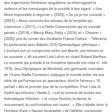
des trajectoires féminines singulières, en interrogeant la
violence et les mensonges de la société à leur égard : « Une
fièvre impossible à négocier » (2003), « De ça je me console »
(2007), « Nous sommes les oiseaux de la tempête qui
s'annonce » (2011), « La Petite Communiste qui ne souriait
jamais » (2014), « Mercy, Mary, Patty » (2016) et « Chavirer »
(2020), prix du roman des étudiants France Culture – Télérama.
En partenariat avec Babelio (3/3) Gymnastique rythmique «
L’écriture est ce compromis entre une liberté, une histoire et
un souvenir », dit souvent Lola Lafon en citant Roland Barthes.
Le souvenir qui préside à ce troisième épisode est celui-ci : été
1976, Jeux Olympiques de Montréal, une gymnaste roumaine
de 14 ans, Nadia Comaneci, subjugue le monde entier via une
série de performances en apesanteur, dont le fameux « 10
parfait » dès le premier jour de la compétition. Pour Lola, le
mythe qui entoure « Nadia C. » est la somme de toutes ses
thématiques fétiches : « le corps féminin, la danse, le
mouvement, la confrontation est-ouest... ». Elle s’attelle donc à
l’écriture d’une « fausse biographie » de l’athlète, composée