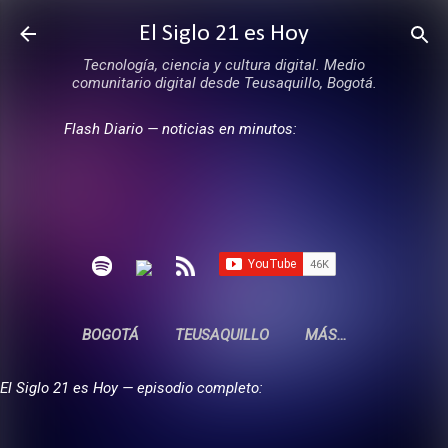
Ir al contenido principal
El Siglo 21 es Hoy
Tecnología, ciencia y cultura digital. Medio
comunitario digital desde Teusaquillo, Bogotá.
Flash Diario — noticias en minutos:
BOGOTÁ
TEUSAQUILLO
MÁS…
El Siglo 21 es Hoy — episodio completo: