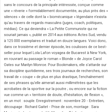
sans le concours de la principale intéressée, conçue comme
une « rêverie » formidablement documentée, au plus près des «
silences » de celle dont la « biomécanique » légendaire n’exista
qu’au travers de regards masculins (juges, coach, politiques,
médias). Ce qui deviendra « La Petite Communiste qui ne
souriait jamais », publié en 2014 aux éditions Actes Sud, vendu
à 125 000 exemplaires et traduit en douze langues. Voici donc,
dans ce troisième et dernier épisode, les coulisses de ce best-
seller pour lequel Lola Lafon voyagea de Bucarest à New York,
en rouvrant au passage le roman « Blonde » de Joyce Carol
Oates sur Marilyn Monroe. Pour Bookmakers, elle s’attarde sur
sa discipline quotidienne, ses trois journaux de recherches, son
travail de « coupe » de plus en plus drastique, l’enchaînement
de ses phrases qu’elle aimerait aussi millimétrées que les
acrobaties de la sportive sur la poutre ; ou encore sur la fiction
vue comme un « territoire de doute, d’hésitation, de flexion »,
en un mot : souple. Enregistrement : novembre 20 - Entretien,
découpage : Richard Gaitet - Prise de son, montage : Sara