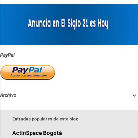
a
r
i
o
s
PayPal
Archivo
Entradas populares de este blog
ActInSpace Bogotá