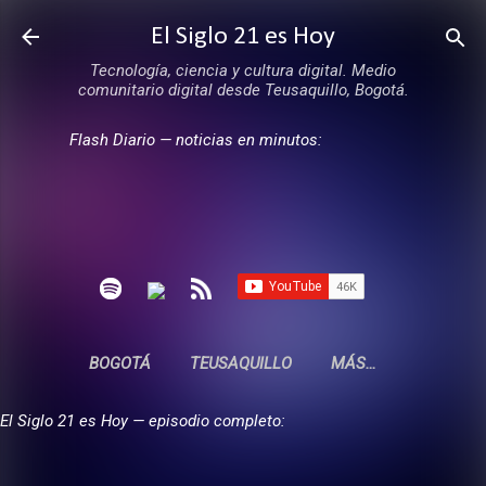
Ir al contenido principal
El Siglo 21 es Hoy
Tecnología, ciencia y cultura digital. Medio
comunitario digital desde Teusaquillo, Bogotá.
Flash Diario — noticias en minutos:
BOGOTÁ
TEUSAQUILLO
MÁS…
El Siglo 21 es Hoy — episodio completo: