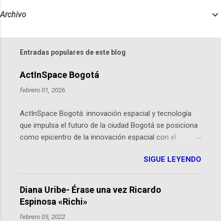
Archivo
Entradas populares de este blog
ActInSpace Bogotá
febrero 01, 2026
ActInSpace Bogotá: innovación espacial y tecnología
que impulsa el futuro de la ciudad Bogotá se posiciona
como epicentro de la innovación espacial con el
lanzamiento inminente de ActInSpace 2026, un
SIGUE LEYENDO
hackathon global que convierte tecnologías de la
Agencia Espacial Europea en soluciones prácticas para
la vida cotidiana. Este evento, organizado por el
Diana Uribe- Érase una vez Ricardo
Planetario de Bogotá del Idartes y la Universidad de los
Espinosa «Richi»
Andes, reúne a expertos como el presidente de Airbus
febrero 05, 2022
Colombia y líderes del sector aeroespacial para inspirar