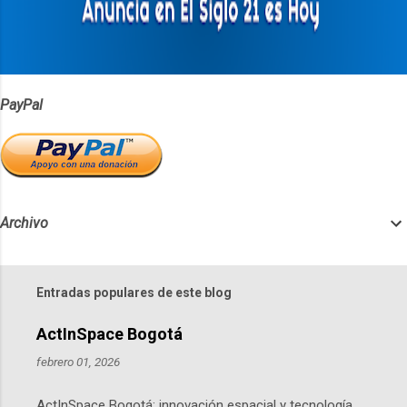
i
o
s
PayPal
Archivo
Entradas populares de este blog
ActInSpace Bogotá
febrero 01, 2026
ActInSpace Bogotá: innovación espacial y tecnología