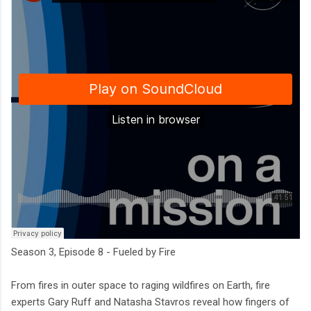
Season 3, Episode 8 - Fueled by Fire
From fires in outer space to raging wildfires on Earth, fire
experts Gary Ruff and Natasha Stavros reveal how fingers of