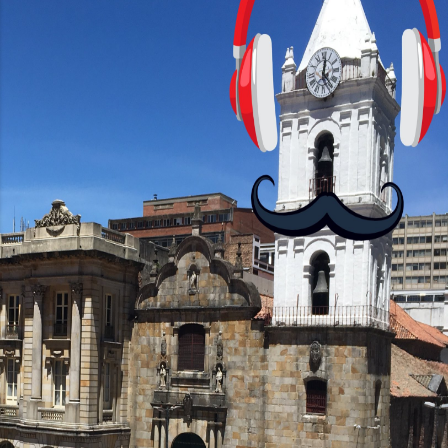
cursos: lecciones cortas, interactivas,
con personajes simpáticos y ayudas
visuales. ¿Será posible que una app que
antes nos enseñó francés, ahora nos
convierta en jugadores de ajedrez? Aún
no podrás jugar contra otros humanos
La aplicación Duolingo fue lanzada en
2012 y cuenta con más de 37 millones
de usuarios activos diarios. Desde 2022,
ha empeza...