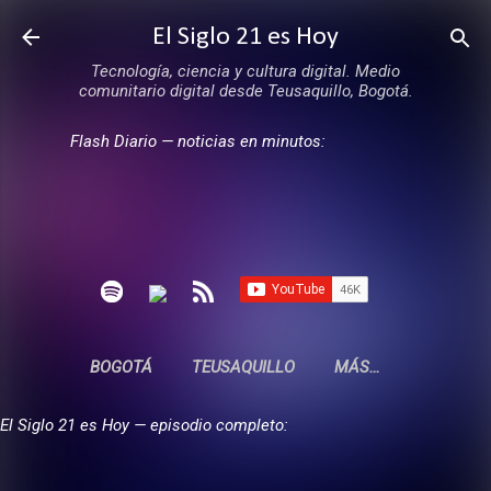
Ir al contenido principal
El Siglo 21 es Hoy
Tecnología, ciencia y cultura digital. Medio
comunitario digital desde Teusaquillo, Bogotá.
Flash Diario — noticias en minutos:
BOGOTÁ
TEUSAQUILLO
MÁS…
El Siglo 21 es Hoy — episodio completo: