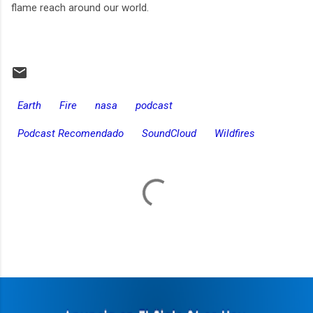
flame reach around our world.
Earth
Fire
nasa
podcast
Podcast Recomendado
SoundCloud
Wildfires
C
o
m
e
n
t
a
r