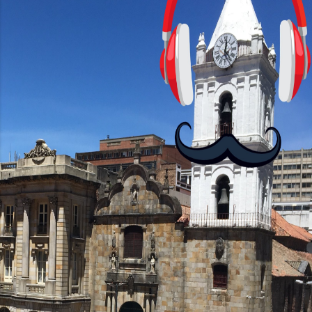
cursos: lecciones cortas, interactivas,
con personajes simpáticos y ayudas
visuales. ¿Será posible que una app que
antes nos enseñó francés, ahora nos
convierta en jugadores de ajedrez? Aún
no podrás jugar contra otros humanos
La aplicación Duolingo fue lanzada en
2012 y cuenta con más de 37 millones
de usuarios activos diarios. Desde 2022,
ha empeza...