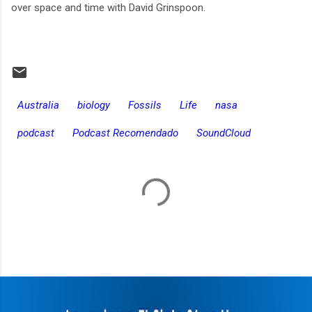
over space and time with David Grinspoon.
Australia
biology
Fossils
Life
nasa
podcast
Podcast Recomendado
SoundCloud
C
o
m
e
n
t
a
r