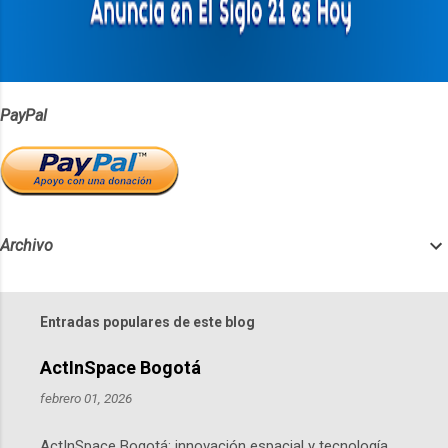
i
o
s
PayPal
Archivo
Entradas populares de este blog
ActInSpace Bogotá
febrero 01, 2026
ActInSpace Bogotá: innovación espacial y tecnología