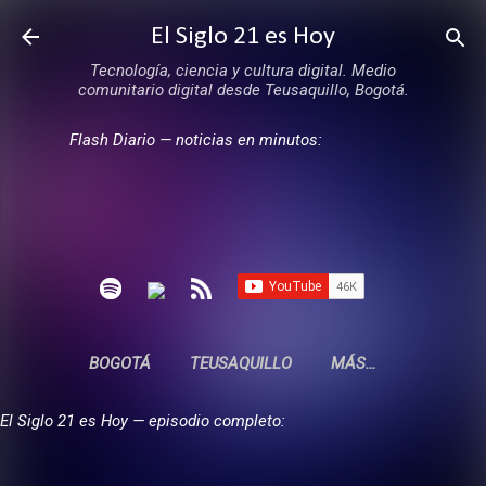
Ir al contenido principal
El Siglo 21 es Hoy
Tecnología, ciencia y cultura digital. Medio
comunitario digital desde Teusaquillo, Bogotá.
Flash Diario — noticias en minutos:
BOGOTÁ
TEUSAQUILLO
MÁS…
El Siglo 21 es Hoy — episodio completo: