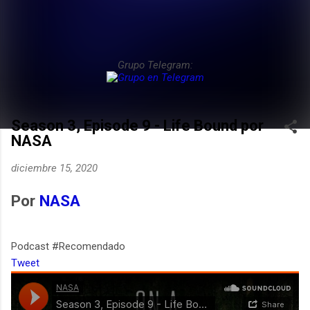
Grupo Telegram:
Season 3, Episode 9 - Life Bound por
NASA
diciembre 15, 2020
Por
NASA
Podcast #Recomendado
Tweet