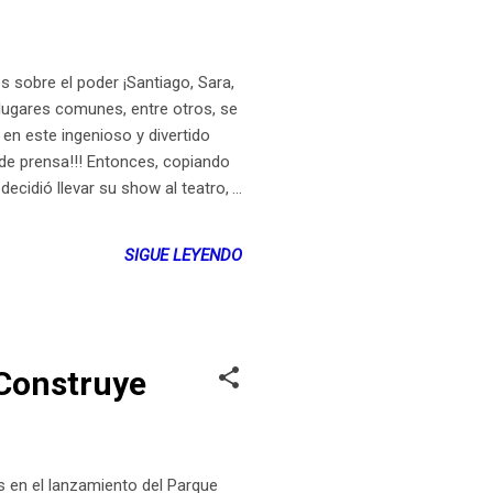
obre el poder ¡Santiago, Sara,
 lugares comunes, entre otros, se
en este ingenioso y divertido
 de prensa!!! Entonces, copiando
cidió llevar su show al teatro,
as (Los Puros Criollos), Sara
os Cortés (La Mesa de centro)
SIGUE LEYENDO
Construye
en el lanzamiento del Parque