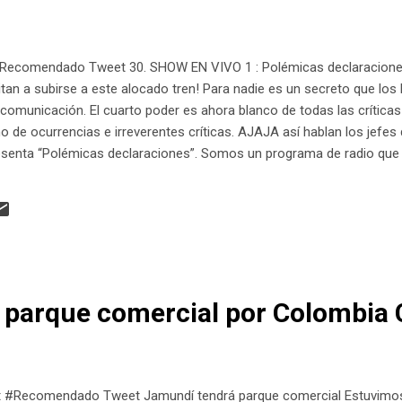
Recomendado Tweet 30. SHOW EN VIVO 1 : Polémicas declaraciones s
vitan a subirse a este alocado tren! Para nadie es un secreto que los
municación. El cuarto poder es ahora blanco de todas las críticas 
no de ocurrencias e irreverentes críticas. AJAJA así hablan los jefes
senta “Polémicas declaraciones”. Somos un programa de radio que de
s de lo que hacemos en la comodidad de nuestra cabina. Santiago Riv
ers), Pedro Vaca (FLiP), María Paula Martínez (Cerosetenta) y Carl
 de lo malo y recomendar lo bueno. Diseñar las d...
 parque comercial por Colombia 
 #Recomendado Tweet Jamundí tendrá parque comercial Estuvimos 