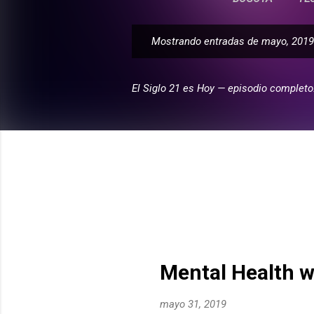
Mostrando entradas de mayo, 2019
E
n
t
El Siglo 21 es Hoy — episodio completo
r
a
d
a
s
Mental Health 
mayo 31, 2019