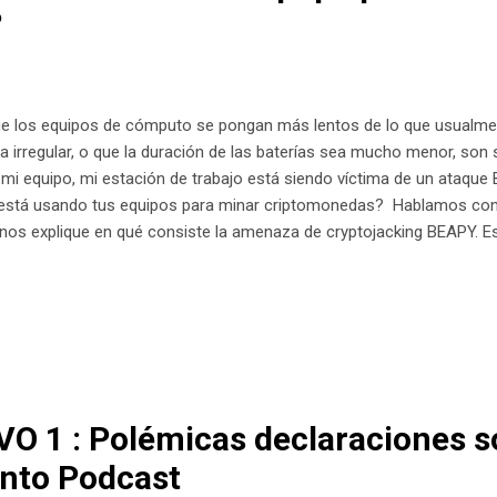
?
e los equipos de cómputo se pongan más lentos de lo que usualmen
 irregular, o que la duración de las baterías sea mucho menor, son
 mi equipo, mi estación de trabajo está siendo víctima de un ataq
 está usando tus equipos para minar criptomonedas? Hablamos con
nos explique en qué consiste la amenaza de cryptojacking BEAPY. E
u equipo para minar criptomonedas?" en Spreaker. INFORME DE 
e Cryptojacking ataca al sector empresarial El 98% de los ciberataq
 El 80% de sus víctimas están en China, con otras en Corea del Sur
e ciberseguridad líder en el mundo, detectó en enero de 2019 una n
Beapy, la cua...
O 1 : Polémicas declaraciones s
unto Podcast