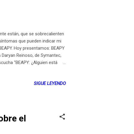
te están, que se sobrecalienten
 síntomas que pueden indicar mi
ue BEAPY. Hoy presentamos: BEAPY
 Daryan Reinoso, de Symantec,
scucha "BEAPY: ¿Alguien está
PRENSA DE SYMANTEC: Nueva
ues han sido dirigidos hacia
SIGUE LEYENDO
, Japón y Vietnam. Symantec, la
ueva versión de la ya conocida
obre el