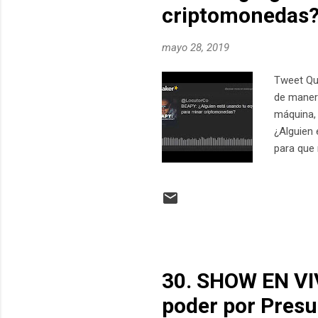
criptomonedas
mayo 28, 2019
Tweet Qu
de manera
máquina,
¿Alguien
para que 
usando t
amenaza d
empresas.
empresa d
amenaza, 
30. SHOW EN VIV
poder por Pres