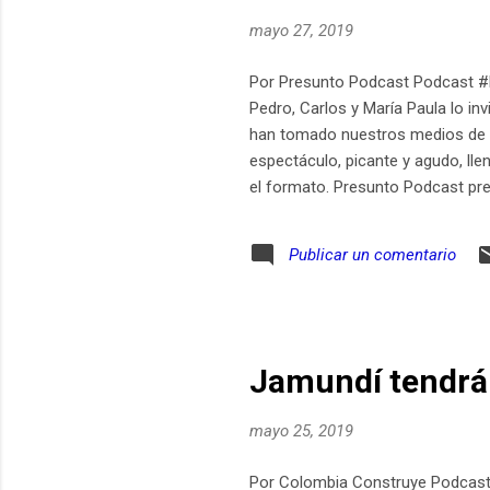
mayo 27, 2019
Por Presunto Podcast Podcast #
Pedro, Carlos y María Paula lo in
han tomado nuestros medios de co
espectáculo, picante y agudo, lle
el formato. Presunto Podcast pre
para invitarlos a ver las costura
Trejos (Sembra Media, magic Mark
Publicar un comentario
son los encargados de despotricar
Jamundí tendrá
mayo 25, 2019
Por Colombia Construye Podcast