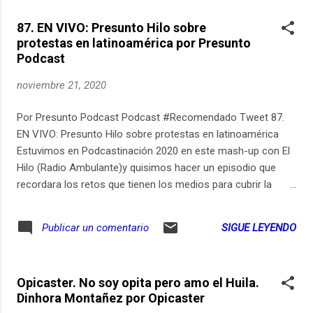
87. EN VIVO: Presunto Hilo sobre
protestas en latinoamérica por Presunto
Podcast
noviembre 21, 2020
Por Presunto Podcast Podcast #Recomendado Tweet 87.
EN VIVO: Presunto Hilo sobre protestas en latinoamérica
Estuvimos en Podcastinación 2020 en este mash-up con El
Hilo (Radio Ambulante)y quisimos hacer un episodio que
recordara los retos que tienen los medios para cubrir la
protesta en el continente. Hoy es 21 de noviembre,
cumplimos un año en Colombia del primer cacerolazo, este
SIGUE LEYENDO
Publicar un comentario
es un homenaje a Dilan Cruz y a todas las víctimas de
violencia policial en el "control" de la protesta social.
Produce: Sara Trejos / Podcastinación Análisis: Silvia Viñas,
Opicaster. No soy opita pero amo el Huila.
Eliezer Budasoff, Santiago Rivas, María Paula Martinez. Pre y
Dinhora Montañez por Opicaster
Post: Rodrigo Rodriguez y Maru Lombardo de Loro Podcast.