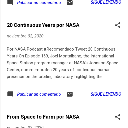
SIGUE LEYENDO
Publicar un comentario
minute de silence des écoliers masqués et interloqués, et se
recueille au cimetière de Montmartre où il retrouve une
copine de "Dépêche", l'increvable Mamie Croquettes...
20 Continuous Years por NASA
Chaque mercredi, Dépêche découpe l'actu avec un micro.
Abonnez-vous à ce podcast sur notre site, Apple Podcasts,
noviembre 02, 2020
SoundCloud ou Deezer. Enregistrements : 31 octobre, 1, 2, 3
novembre 20 - Texte, voix, réalisation : Olivier Minot - Mixage
Por NASA Podcast #Recomendado Tweet 20 Continuous
: Arnaud Forest - Production : ARTE Radio
Years On Episode 169, Joel Montalbano, the International
Space Station program manager at NASA’s Johnson Space
Center, commemorates 20 years of continuous human
presence on the orbiting laboratory, highlighting the
program’s milestones, its assembly, and the ground-breaking
research.
SIGUE LEYENDO
Publicar un comentario
From Space to Farm por NASA
noviembre 02, 2020