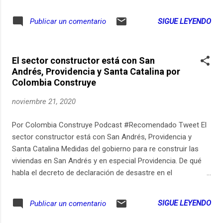
Soler (@juandiegosoler). -Apóyanos en Patreon:
https://ift.tt/34M3b5h -Sígannos en redes como
SIGUE LEYENDO
Publicar un comentario
@shotsdeciencia.
El sector constructor está con San
Andrés, Providencia y Santa Catalina por
Colombia Construye
noviembre 21, 2020
Por Colombia Construye Podcast #Recomendado Tweet El
sector constructor está con San Andrés, Providencia y
Santa Catalina Medidas del gobierno para re construir las
viviendas en San Andrés y en especial Providencia. De qué
habla el decreto de declaración de desastre en el
Departamento Archipiélago de San Andrés, Providencia y
Santa Catalina. Así va la construcción de cuatro túneles en
SIGUE LEYENDO
Publicar un comentario
el país. Las energías renovables a nivel Latinoamérica y su
aporte con el cambio climático y la pandemia.