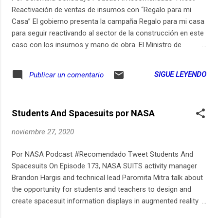
Reactivación de ventas de insumos con “Regalo para mi
Casa” El gobierno presenta la campaña Regalo para mi casa
para seguir reactivando al sector de la construcción en este
caso con los insumos y mano de obra. El Ministro de
Vivienda nos cuenta cómo van las ayudas en vivienda y
acueducto para San Andrés, Providencia y Santa Catalina.
SIGUE LEYENDO
Publicar un comentario
Noticias del acero, infraestructura vial y los eventos de la
semana.
Students And Spacesuits por NASA
noviembre 27, 2020
Por NASA Podcast #Recomendado Tweet Students And
Spacesuits On Episode 173, NASA SUITS activity manager
Brandon Hargis and technical lead Paromita Mitra talk about
the opportunity for students and teachers to design and
create spacesuit information displays in augmented reality
environments.