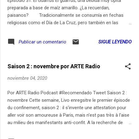
Episodio 31. El Guarrús El guarrús, una bebida muy opita
Carlos Cortés, María Paula Martinez. Pre y postproducción:
preparada a base de maíz amarillo. ¿La recuerdan,
Rodrigo Rodriguez (Loro Podcast) Gracias a todo...
paisanos? ⠀ ⠀ Tradicionalmente se consumía en fechas
religiosas como el Día de La Cruz, pero también en las
fiestas de pueblo. ⠀ ⠀ En este nuevo episodio dos mujeres
huilenses y un opita por adopción, nos cuentan cómo lo
SIGUE LEYENDO
Publicar un comentario
preparan y de dónde viene esta tradición. ⠀ #BuenPrimor
#OpicasterOle ⠀ .................................................. ¡Ole Opita! ¿Se
imagina que su mamá, papá, tías, tíos, abuelos, abuelas o
Saison 2 : novembre por ARTE Radio
usted mismo aparecieran en un capítulo de opicaster?
Seguramente en cada familia existe una persona que
noviembre 04, 2020
conoce muchas historias de la tradición y la cultura, y al que
se le da bien contarlas. . ¡Escríbanos a opicaster@gmail.com
Por ARTE Radio Podcast #Recomendado Tweet Saison 2 :
y sea nuestro ‘Opicastero’ invitado! díganos qué quiere
novembre Cette semaine, Livo enregsitre le premier épisode
contar y un Zumbambico de Opicaster segurito que le
du confinement, saison 2 : il s'invente une attestation pour
responde para cuadrar la historia. ⠀
aller voir son amoureuse à Paris, mais n'est pas très à l'aise
au milieu des manifestants anti-confit. A la recherche de
livres "essentiels" contre la barbarie, il tombe sur du foie
gras et des articles pour chiens et chats. Il enregistre la