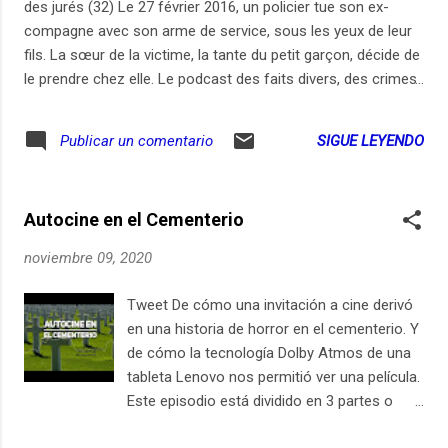
des jurés (32) Le 27 février 2016, un policier tue son ex-
compagne avec son arme de service, sous les yeux de leur
fils. La sœur de la victime, la tante du petit garçon, décide de
le prendre chez elle. Le podcast des faits divers, des crimes
et des procès. À partir d’une anecdote, d’un moment, d’un
détail, la chroniqueuse judiciaire Elise Costa jure de
SIGUE LEYENDO
Publicar un comentario
raconter «sans haine et sans crainte» l’inhumain en chacun
et l’humain en nous tous. En partenariat avec Slate.
Enregistrement : 26 octobre 20 - Texte et voix : Élise Costa -
Autocine en el Cementerio
Réalisation et musique originale : Sara Monimart et Charlie
Marcelet - Illustration : Simon Leclerc - Production : ARTE
noviembre 09, 2020
Radio
Tweet De cómo una invitación a cine derivó
en una historia de horror en el cementerio. Y
de cómo la tecnología Dolby Atmos de una
tableta Lenovo nos permitió ver una película.
Este episodio está dividido en 3 partes o
"capítulos" Parte 1: La invitación al Autocine