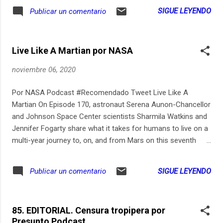
sección de Núcleos de la Construcción. Datos del Bin
SIGUE LEYENDO
Publicar un comentario
Forum, de infraestructura vial, vivienda y los eventos de la
semana
Live Like A Martian por NASA
noviembre 06, 2020
Por NASA Podcast #Recomendado Tweet Live Like A
Martian On Episode 170, astronaut Serena Aunon-Chancellor
and Johnson Space Center scientists Sharmila Watkins and
Jennifer Fogarty share what it takes for humans to live on a
multi-year journey to, on, and from Mars on this seventh
episode of our Mars Monthly series, where we drop a new
episode about a human mission to Mars on the first Friday
SIGUE LEYENDO
Publicar un comentario
of every month.
85. EDITORIAL. Censura tropipera por
Presunto Podcast