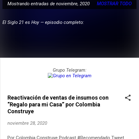
Mostrando entradas de noviembre, 2020
MOSTRAR TODO
E
PARTICIPA
n
El Siglo 21 es Hoy — episodio completo:
t
r
a
d
a
s
Grupo Telegram:
Reactivación de ventas de insumos con
“Regalo para mi Casa” por Colombia
Construye
noviembre 28, 2020
Por Colombia Construye Podcast #Recomendado Tweet