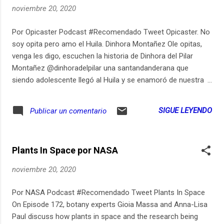
Gracias a todos los patrons y asistentes a Podcastinación
noviembre 20, 2020
2020. www.presuntopodcast.com
Por Opicaster Podcast #Recomendado Tweet Opicaster. No
soy opita pero amo el Huila. Dinhora Montañez Ole opitas,
venga les digo, escuchen la historia de Dinhora del Pilar
Montañez @dinhoradelpilar una santandanderana que
siendo adolescente llegó al Huila y se enamoró de nuestra
tierrita. Ay buen primor es que esta región es bien
amañadora. Pues mijiticos, Dinhora vino desde las tierras
SIGUE LEYENDO
Publicar un comentario
bravas de Santander, como dice la canción, dizque de visita
y terminó quedándose po’ acá estudiando y mejor dicho, acá
también encontró el amor. Hoy disfruta de la cálida vida en
Plants In Space por NASA
Neiva en compañía de su esposo y sus dos hijos, todos
ellos opitas. Dinhora es comunicadora social, docente y una
noviembre 20, 2020
opita por adopción a la que el sanjuanero, el asado, las
achiras y los ensoñadores paisajes de contrastes del Huila,
Por NASA Podcast #Recomendado Tweet Plants In Space
se le acomodaron muy profundo en el corazón. Peren
On Episode 172, botany experts Gioia Massa and Anna-Lisa
tantico, escuchen su historia que les va gustar mucho
Paul discuss how plants in space and the research being
porque Dinhora no es opita, pero ama el Huila. #BuenPrimor