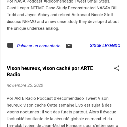
Por NASA Podcast #Recomendado Tweet Small Steps,
premios. Mjiticos, escuchen su historia, es un orgullo de
Giant Leaps: NEEMO Case Study Deconstructed NASA’s Bill
mujer opita. #BuenPrimor #OpicasterOle
Todd and Joyce Abbey and retired Astronaut Nicole Stott
.....................................................
discuss NEEMO and a new case study they developed about
the unique undersea analog.
SIGUE LEYENDO
Publicar un comentario
Vison heureux, vison caché por ARTE
Radio
noviembre 25, 2020
Por ARTE Radio Podcast #Recomendado Tweet Vison
heureux, vison caché Cette semaine Livo est sujet à des
visons nocturnes : il voit des furets partout. Alors il évacue
l'actualité bouillante de la sécurité globale en manif et du
fan-club lycéen de Jean-Michel Blanquer pour s'intéresser à