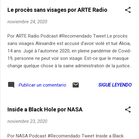
Le procès sans visages por ARTE Radio
noviembre 24, 2020
Por ARTE Radio Podcast #Recomendado Tweet Le procès
sans visages Alexandre est accusé d’avoir violé et tué Alicia,
14 ans. Jugé à l’automne 2020, en pleine pandémie de Covid-
19, personne ne peut voir son visage. Est-ce que le masque
change quelque chose à la saine administration de la justice
? Le podcast des faits divers, des crimes et des procès. À
partir d’une anecdote, d’un moment, d’un détail, la
SIGUE LEYENDO
Publicar un comentario
chroniqueuse judiciaire Elise Costa jure de raconter «sans
haine et sans crainte» l’inhumain en chacun et l’humain en
nous tous. En partenariat avec Slate. Enregistrement : 26
Inside a Black Hole por NASA
octobre 20 - Texte et voix : Élise Costa - Réalisation et
musique originale : Sara Monimart et Charlie Marcelet -
noviembre 23, 2020
Illustration : Simon Leclerc - Production : ARTE Radio
Por NASA Podcast #Recomendado Tweet Inside a Black