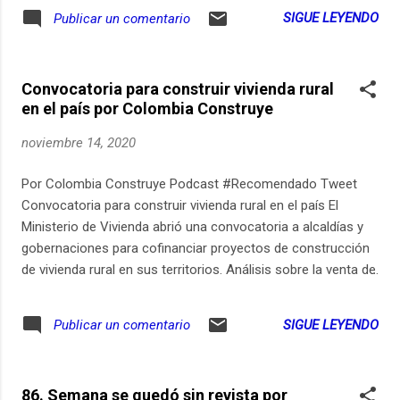
recordarla en este nuevo episodio, porque las múltiples
SIGUE LEYENDO
Publicar un comentario
expresiones, simbologías, prácticas, ritualidades y
territorialidades hacen parte de cómo nos identificamos, de
las distintas formas de ser huilenses. En Opicaster no
Convocatoria para construir vivienda rural
queremos establecer ningún rótulo. Como proyecto cultural
en el país por Colombia Construye
independiente buscamos dar cuenta de distintas
manifestaciones generadas a lo largo de la historia y
noviembre 14, 2020
asociadas al territorio, como parte de nuestra memoria e
identidad. #BuenPrimor #OpicasterOle
Por Colombia Construye Podcast #Recomendado Tweet
.................................................. ¡Ole Opita! ¿Se imagina que su mamá,
Convocatoria para construir vivienda rural en el país El
papá, tías, tíos, abuelos, abuelas o usted mismo aparecieran
Ministerio de Vivienda abrió una convocatoria a alcaldías y
en un capítulo de opicaster? Segu...
gobernaciones para cofinanciar proyectos de construcción
de vivienda rural en sus territorios. Análisis sobre la venta de
vivienda en los 10 primeros meses del año. El grupo
empresarial Oikos tiene nuevo presidente. Noticias de
SIGUE LEYENDO
Publicar un comentario
infraestructura vial, los núcleos de la construcción y los
eventos de la semana.
86. Semana se quedó sin revista por