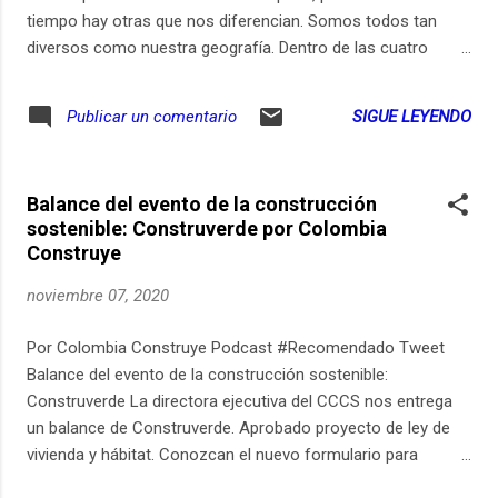
tiempo hay otras que nos diferencian. Somos todos tan
diversos como nuestra geografía. Dentro de las cuatro
regiones en que está demarcado nuestro territorio hay un
'jurgo' de subregiones con tradiciones y costumbres
SIGUE LEYENDO
Publicar un comentario
diferentes. También el acento cambia según la zona donde
nos encontremos. Esa mismita diversidad es la que
enriquece la cultura opita, influenciada por el desierto, el
Balance del evento de la construcción
páramo, ríos, valles y montañas. Ay, buen primor, qué
sostenible: Construverde por Colombia
bonitico es nuestro departamento. En este nuevo episodio
Construye
hablamos de todo esto mijiticos, de las distintas formas de
ser huilenses. Escúchenlo. #BuenPrimor #OpicasterOle
noviembre 07, 2020
.................................................. ¡Ole Opita! ¿Se imagina que su mamá,
papá, tías, tíos, abuelos, abuelas o usted mismo aparecieran
Por Colombia Construye Podcast #Recomendado Tweet
en un capítulo de opicaster? Seguramente en cada familia
Balance del evento de la construcción sostenible:
exis...
Construverde La directora ejecutiva del CCCS nos entrega
un balance de Construverde. Aprobado proyecto de ley de
vivienda y hábitat. Conozcan el nuevo formulario para
solicitud de licencias urbanísticas y firma electrónica en la