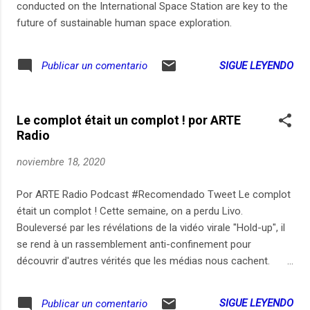
conducted on the International Space Station are key to the
#OpicasterOle ...................
future of sustainable human space exploration.
SIGUE LEYENDO
Publicar un comentario
Le complot était un complot ! por ARTE
Radio
noviembre 18, 2020
Por ARTE Radio Podcast #Recomendado Tweet Le complot
était un complot ! Cette semaine, on a perdu Livo.
Bouleversé par les révélations de la vidéo virale "Hold-up", il
se rend à un rassemblement anti-confinement pour
découvrir d'autres vérités que les médias nous cachent.
Pour aller plus loin, il retrouve une conférence de 2007 du
réalisateur de "Hold-up", Pierre Barnérias, qui révèle que la
SIGUE LEYENDO
Publicar un comentario