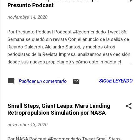
Presunto Podcast
noviembre 14, 2020
Por Presunto Podcast Podcast #Recomendado Tweet 86.
Semana se quedó sin revista Con el anuncio de la salida de
Ricardo Calderón, Alejandro Santos, y muchos otros
periodistas de la Revista Impresa, analizamos esta decisión
desde sus nuevos propietarios y cómo esto impacta el
ecosistema de medios del país. Produce: Sara Trejos
Análisis: María Paula Martinez, Carlos Cortés, Santiago
SIGUE LEYENDO
Publicar un comentario
Rivas, Jonathan Bog y Jose Guarnizo. Post: Rodrigo
Rodríguez de LoroPodcast.
Small Steps, Giant Leaps: Mars Landing
Retropropulsion Simulation por NASA
noviembre 13, 2020
Por NASA Podcast #Recomendado Tweet Small Steps,