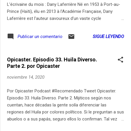
crevants d’ouvrier en usine (occupé, pa...
L’écrivaine du mois : Dany Laferrière Né en 1953 à Port-au-
Prince (Haïti), élu en 2013 à l'Académie Française, Dany
Laferrière est l'auteur savoureux d'un vaste cycle
autobiographique de trente-deux ouvrages, parmi lesquels «
Comment faire avec l'amour avec un Nègre sans se fatiguer
SIGUE LEYENDO
Publicar un comentario
» (1985), « Vers le Sud » (2006) ou « L'Enigme du retour »
(2009), complété aujourd'hui par des ouvrages entièrement
écrits et dessinés à la main, dont le titre du dernier, publié
Opicaster. Episodio 33. Huila Diverso.
cette année, dit beaucoup sur sa vie : « L'Exil vaut le voyage
Parte 2. por Opicaster
». En partenariat avec Babelio (1/3) L’énigme de l’arrivée
C’est l’histoire d’un marmot des Caraïbes aux genoux
noviembre 14, 2020
maigres et « pointus » qui, par la seule force de ses mots
malicieux, réussit peu à peu à « faire disparaître l’argent », à
Por Opicaster Podcast #Recomendado Tweet Opicaster.
voyager et à manger sans débourser un seul centime, à «
Episodio 33. Huila Diverso. Parte 2. Mijiticos según nos
traverser le monde en sifflotant ». D’un jeune Haïtien...
cuentan, hace décadas la gente solía diferenciar las
regiones del Huila por colores políticos. Si le preguntan a sus
abuelos o a sus papás, seguro ellos lo confirman. Tal vez
aún queda un poco de esa tendencia, y hoy quisimos