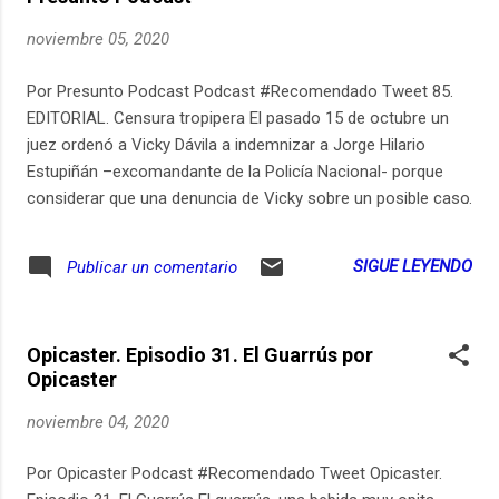
noviembre 05, 2020
Por Presunto Podcast Podcast #Recomendado Tweet 85.
EDITORIAL. Censura tropipera El pasado 15 de octubre un
juez ordenó a Vicky Dávila a indemnizar a Jorge Hilario
Estupiñán –excomandante de la Policía Nacional- porque
considerar que una denuncia de Vicky sobre un posible caso
de corrupción podía haberle hecho un mal. En la misma
semana, la Fiscalía anunció que imputará cargos contra
SIGUE LEYENDO
Publicar un comentario
Diana Diaz por presunta violación de la cláusula de
confidencialidad que tenía su contrato con RTVC. cuando
filtró un audio que probaba como Juan Pablo Bieri que
Opicaster. Episodio 31. El Guarrús por
estuvo a la cabeza de esa entidad pública intentó censurar
Opicaster
el programa Los Puros Criollos. Estas decisiones son
desproporcionadas y envían mensajes contradictorios que
noviembre 04, 2020
afectan directamente la libertad de expresión y la posibilidad
de que funcionarios públicos denuncien actos de
Por Opicaster Podcast #Recomendado Tweet Opicaster.
corrupción. Produce: Sara Trejos Análisis: Santiago Rivas,