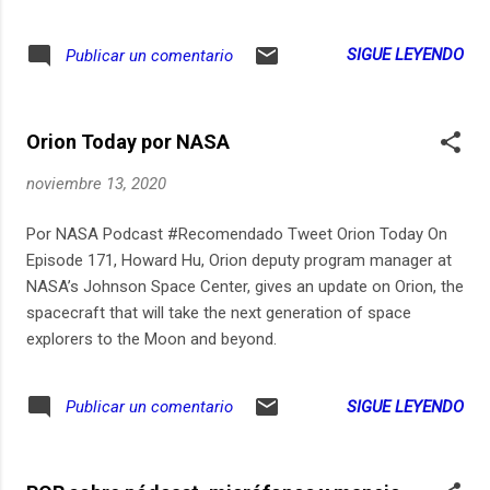
processes. The Sample Analysis at Mars (SAM) instrument
has found organic molecules, which are fundamental
SIGUE LEYENDO
Publicar un comentario
building blocks of life on Earth, but can also be produced in
non-biological ways. Scientists have also observed sudden
rises and falls in methane, a gas also associated with life,
Orion Today por NASA
but which can be geological in nature, too. But with such a
thin atmosphere, cold temperatures and scathing radiation
noviembre 13, 2020
from the Sun, the surface of Mars would be hostile to life.
Where could life be hiding, if it were on Mars? Jen
Por NASA Podcast #Recomendado Tweet Orion Today On
Eigenbrode, astrobiologist at NASA Goddard Space Flight
Episode 171, Howard Hu, Orion deputy program manager at
Center, discusses.
NASA’s Johnson Space Center, gives an update on Orion, the
spacecraft that will take the next generation of space
explorers to the Moon and beyond.
SIGUE LEYENDO
Publicar un comentario