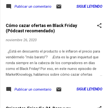
SIGUE LEYENDO
Publicar un comentario
Cómo cazar ofertas en Black Friday
(Pódcast recomendado)
noviembre 26, 2020
¿Está en descuento el producto o le inflaron el precio para
vendérmelo “más barato”? ¡Esta es la gran inquietud que
ronda siempre en la cabeza de los compradores en días
como el Black Friday! Por eso, en este nuevo episodio de
MarketKnowlogy, hablamos sobre cómo cazar ofertas
reales durante la jornada; abordamos algunos mitos y
compartimos consejos claves para hacer compras
SIGUE LEYENDO
Publicar un comentario
seguras. Conduce: Jaime Ramírez, director de Mercado
Libre para la región Andina. Invitada especial: María
Fernanda Quiñones, presidenta de la Cámara Colombiana de