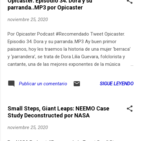
Opicaster. Episodio 34. Dora y su
Comercio Electrónico – CCCE. En Añadir al Carrito:
parranda..MP3 por Opicaster
Sebastián Orjuela, administrador de MotColombia. Envíe
sus preguntas, comentarios o emprendimientos a
noviembre 25, 2020
marketknowlogypodcast@gmail.com
Por Opicaster Podcast #Recomendado Tweet Opicaster.
Episodio 34. Dora y su parranda..MP3 Ay buen primor
paisanos, hoy les traemos la historia de una mujer ‘berraca’
y ‘parrandera’, se trata de Dora Lilia Guevara, folclorista y
cantante, una de las mejores exponentes de la música
campesina del Huila. Dora descubrió su amor por la música
en medio de la adversidad. La vida le cambió cuando. por la
SIGUE LEYENDO
Publicar un comentario
violencia. tuvo que salir con sus padres de la finca que
tenían en Zuluaga, corregimiento de Garzón, en el centro del
departamento. En Neiva, acompañada de su mamá,
Small Steps, Giant Leaps: NEEMO Case
descubrió en la música no solo la forma de sustento sino
Study Deconstructed por NASA
también el sentido de la vida. Hoy con su grupo “Dora y su
parranda”, le canta al campo, a esas tradiciones con las que
noviembre 25, 2020
creció y que no quiere que desaparezcan. Su trayectoria
como folclorista ha sido reconocida con numerosos