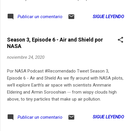
la théorie du vison. La petite boule de poil élevée pour faire
des manteaux pour riches est-elle à la base de l'épidémie ?
SIGUE LEYENDO
Publicar un comentario
est-ce que le virus peut passer de la fourrure à l'homme ? le
pangolin était-il innocent ? faut-il vendre la peau du vison
danois avant de l'avoir tué ? Avec Evane de l'association
Season 3, Episode 6 - Air and Shield por
Dignité animale, le sociologue de la santé Yann Faure, et le
NASA
porte-parole de la Fédération française de la fourrure Pierre-
Philippe Frieh. Chaque mercredi, Dépêche découpe l'actu
noviembre 24, 2020
avec un micro. Abonnez-vous à ce podcast sur notre site,
Apple Podcasts, SoundCloud ou Deezer. Enregistrements :
Por NASA Podcast #Recomendado Tweet Season 3,
29 juin, 12, 22,23,24 novembre 20 - Texte, voix, réalisation :
Episode 6 - Air and Shield As we fly around with NASA pilots,
Olivier Minot - Mi...
we’ll explore Earth’s air space with scientists Annmarie
Eldering and Armin Sorooshian -- from wispy clouds high
above, to tiny particles that make up air pollution.
SIGUE LEYENDO
Publicar un comentario