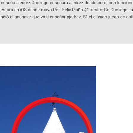
enseña ajedrez Duolingo enseñará ajedrez desde cero, con lecciones
o estará en iOS desde mayo Por Félix Riaño @LocutorCo Duolingo, la
ndió al anunciar que va a enseñar ajedrez. Sí, el clásico juego de est
 la app, después de música y matemáticas. Comenzará como beta e
le primero en inglés. Los usuarios aprenderán desde lo más básico, 
tas. El sistema de enseñanza es similar al de sus otros cursos: lecc
páticos y ayudas visuales. ¿Será posible que una app que antes no
ugadores de ajedrez? Aún no podrás jugar contra otros humanos La a
ta con más de 37 millones de usuarios activos diarios. Desde 2022, 