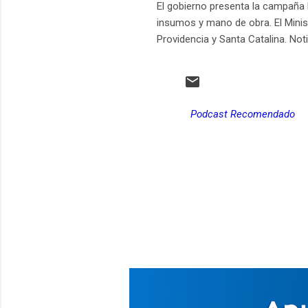
El gobierno presenta la campaña 
insumos y mano de obra. El Minis
Providencia y Santa Catalina. Noti
Podcast Recomendado
C
o
m
e
n
t
a
r
i