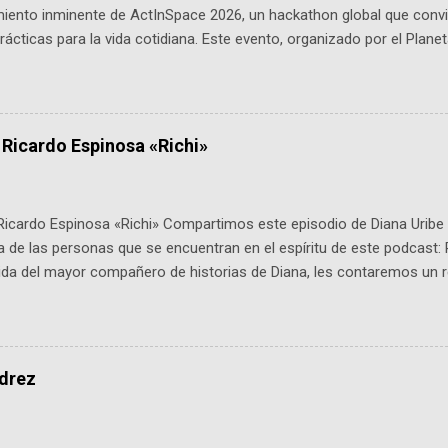
miento inminente de ActInSpace 2026, un hackathon global que convi
ácticas para la vida cotidiana. Este evento, organizado por el Planet
 expertos como el presidente de Airbus Colombia y líderes del secto
é es ActInSpace y por qué importa en Bogotá ActInSpace es una c
ipantes tienen 24 horas para idear startups basadas en tecnologías
a con un evento gratuito el 30 de enero a las 10:00 a. m. en el Planeta
 Ricardo Espinosa «Richi»
Ricardo Espinosa «Richi» Compartimos este episodio de Diana Uribe 
 de las personas que se encuentran en el espíritu de este podcast: 
tida del mayor compañero de historias de Diana, les contaremos un re
istoria, el cine, los cómics, la fantasía y el amor. También hablaremos
de viene "la fuerza poderosa", del relato viviente que encarna una jo
onista: un personaje de gabán y sombrero que parecía sacado direc
dio: -La colección Ricardo Espinosa: los cómics, las novelas y los l
edrez
ar en la Biblioteca Luis Ángel Arango ¡Síguenos en nuestras Redes 
q25SBg Instagram: https://ift.tt/UPfSeo3 Twitter: https://twitter.com/di