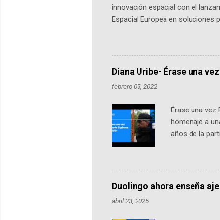
innovación espacial con el lanza
Espacial Europea en soluciones pr
Universidad de los Andes, reúne a
emprendedores y estudiantes. Qu
más de 60 ciudades, donde partic
datos orbitales. En Bogotá, arranc
Diana Uribe- Érase una vez
febrero 05, 2022
Érase una vez 
homenaje a una
años de la par
literatura, la h
podcast, de dón
nuestro protag
Notas del episo
Duolingo ahora enseña aj
pueden consult
abril 23, 2025
https://ift.tt/W