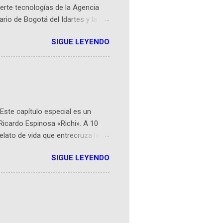
erte tecnologías de la Agencia
ario de Bogotá del Idartes y la
r aeroespacial para inspirar a
SIGUE LEYENDO
ompetencia mundial que opera en
 espaciales como satélites y
rio (calle 26B #5-93), in...
Este capítulo especial es un
Ricardo Espinosa «Richi». A 10
lato de vida que entrecruza la
 del origen de la narrativa de este
SIGUE LEYENDO
ven librera de Barichara y de
tamente de una novela de espías
ibros reunidos por Richi hoy se
Sociales! Facebook:
an...