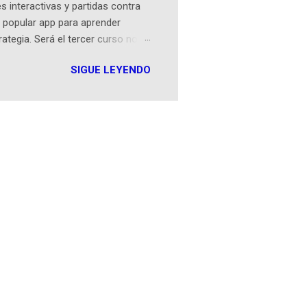
 interactivas y partidas contra
 popular app para aprender
rategia. Será el tercer curso no
n iOS a mediados de mayo y
SIGUE LEYENDO
como mover un alfil, hasta jugar
iones cortas, interactivas, con
s enseñó francés, ahora nos
plicación Duolingo fue lanzada
ha empeza...