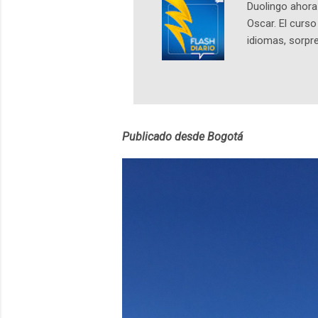
Duolingo ahora 
Oscar. El curs
idiomas, sorpre
lingüístico de
estará disponib
partidas comple
personajes sim
convierta en j
Publicado desde Bogotá
en 2012 y cuen