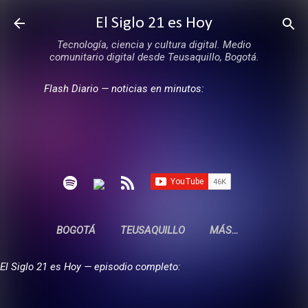
Ir al contenido principal
El Siglo 21 es Hoy
Tecnología, ciencia y cultura digital. Medio
comunitario digital desde Teusaquillo, Bogotá.
Flash Diario — noticias en minutos:
BOGOTÁ
TEUSAQUILLO
MÁS…
El Siglo 21 es Hoy — episodio completo: