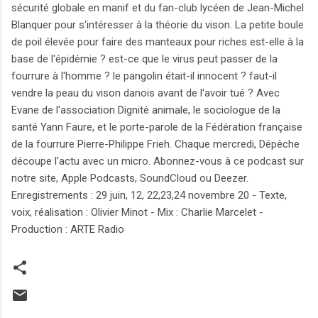
sécurité globale en manif et du fan-club lycéen de Jean-Michel
Blanquer pour s'intéresser à la théorie du vison. La petite boule
de poil élevée pour faire des manteaux pour riches est-elle à la
base de l'épidémie ? est-ce que le virus peut passer de la
fourrure à l'homme ? le pangolin était-il innocent ? faut-il
vendre la peau du vison danois avant de l'avoir tué ? Avec
Evane de l'association Dignité animale, le sociologue de la
santé Yann Faure, et le porte-parole de la Fédération française
de la fourrure Pierre-Philippe Frieh. Chaque mercredi, Dépêche
découpe l'actu avec un micro. Abonnez-vous à ce podcast sur
notre site, Apple Podcasts, SoundCloud ou Deezer.
Enregistrements : 29 juin, 12, 22,23,24 novembre 20 - Texte,
voix, réalisation : Olivier Minot - Mix : Charlie Marcelet -
Production : ARTE Radio