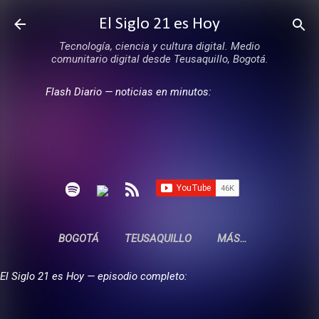
Ir al contenido principal
El Siglo 21 es Hoy
Tecnología, ciencia y cultura digital. Medio
comunitario digital desde Teusaquillo, Bogotá.
Flash Diario — noticias en minutos:
BOGOTÁ
TEUSAQUILLO
MÁS…
El Siglo 21 es Hoy — episodio completo: