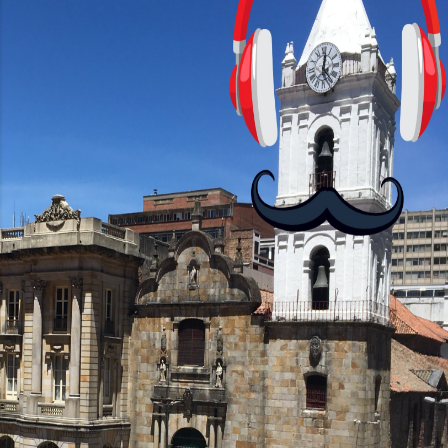
https://twitter.com/dian...
con personajes simpáticos y ayudas
visuales. ¿Será posible que una app que
antes nos enseñó francés, ahora nos
convierta en jugadores de ajedrez? Aún
no podrás jugar contra otros humanos
La aplicación Duolingo fue lanzada en
2012 y cuenta con más de 37 millones
de usuarios activos diarios. Desde 2022,
ha empeza...