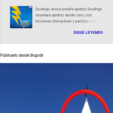
de historias de Diana, les contaremos
en el Planetario (calle 26B #5-93), in...
un relato de vida que entrecruza la
Duolingo ahora enseña ajedrez Duolingo
literatura, la historia, el cine, los cómics,
enseñará ajedrez desde cero, con
la fantasía y el amor. También
lecciones interactivas y partidas contra
hablaremos del origen de la narrativa de
Oscar. El curso estará en iOS desde
este podcast, de dónde viene "la fuerza
SIGUE LEYENDO
mayo Por Félix Riaño @LocutorCo
poderosa", del relato viviente que
Duolingo, la popular app para aprender
encarna una joven librera de Barichara y
idiomas, sorprendió al anunciar que va a
de nuestro protagonista: un personaje
enseñar ajedrez. Sí, el clásico juego de
de gabán y sombrero que parecía
Publicado desde Bogotá
estrategia. Será el tercer curso no
sacado directamente de una novela de
lingüístico de la app, después de música
espías Notas del episodio: -La
y matemáticas. Comenzará como beta
colección Ricardo Espinosa: los cómics,
en iOS a mediados de mayo y estará
las novelas y los libros reunidos por
disponible primero en inglés. Los
Richi hoy se pueden consultar en la
usuarios aprenderán desde lo más
Biblioteca Luis Ángel Arango ¡Síguenos
básico, como mover un alfil, hasta jugar
en nuestras Redes Sociales! Facebook:
partidas completas. El sistema de
https://ift.tt/Wq25SBg Instagram:
enseñanza es similar al de sus otros
https://ift.tt/UPfSeo3 Twitter:
cursos: lecciones cortas, interactivas,