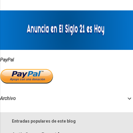
t
a
r
i
o
s
PayPal
Archivo
Entradas populares de este blog