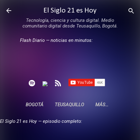
Ir al contenido principal
El Siglo 21 es Hoy
Tecnología, ciencia y cultura digital. Medio
comunitario digital desde Teusaquillo, Bogotá.
Flash Diario — noticias en minutos:
BOGOTÁ
TEUSAQUILLO
MÁS…
El Siglo 21 es Hoy — episodio completo: