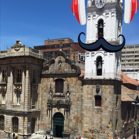
antes nos enseñó francés, ahora nos
convierta en jugadores de ajedrez? Aún
no podrás jugar contra otros humanos
La aplicación Duolingo fue lanzada en
2012 y cuenta con más de 37 millones
de usuarios activos diarios. Desde 2022,
ha empeza...