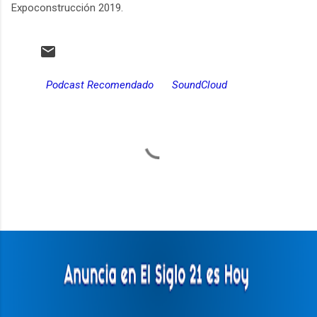
Expoconstrucción 2019.
Podcast Recomendado
SoundCloud
C
o
m
e
n
t
a
r
i
o