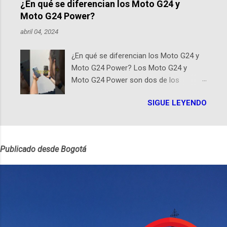
en el Planetario (calle 26B #5-93), in...
¿En qué se diferencian los Moto G24 y
de historias de Diana, les contaremos
Moto G24 Power?
un relato de vida que entrecruza la
abril 04, 2024
literatura, la historia, el cine, los cómics,
la fantasía y el amor. También
¿En qué se diferencian los Moto G24 y
hablaremos del origen de la narrativa de
Moto G24 Power? Los Moto G24 y
este podcast, de dónde viene "la fuerza
Moto G24 Power son dos de los
poderosa", del relato viviente que
smartphones más recientes de
encarna una joven librera de Barichara y
SIGUE LEYENDO
Motorola, cada uno diseñado para
de nuestro protagonista: un personaje
satisfacer distintas necesidades y
de gabán y sombrero que parecía
preferencias de los usuarios. A
sacado directamente de una novela de
continuación, presentamos un análisis
espías Notas del episodio: -La
Publicado desde Bogotá
detallado de sus principales diferencias.
colección Ricardo Espinosa: los cómics,
Diseño y Dimensiones El Moto G24 se
las novelas y los libros reunidos por
destaca por ser más liviano y delgado ,
Richi hoy se pueden consultar en la
con un peso de 180g y un perfil de 8mm,
Biblioteca Luis Ángel Arango ¡Síguenos
frente al Moto G24 Power que es un
en nuestras Redes Sociales! Facebook:
poco más pesado y grueso, pesando
https://ift.tt/Wq25SBg Instagram:
197g con un perfil de 9mm. Pantalla