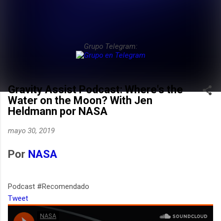
Grupo Telegram:
Gravity Assist Podcast: Where's the
Water on the Moon? With Jen
Heldmann por NASA
mayo 30, 2019
Por
NASA
Podcast #Recomendado
Tweet