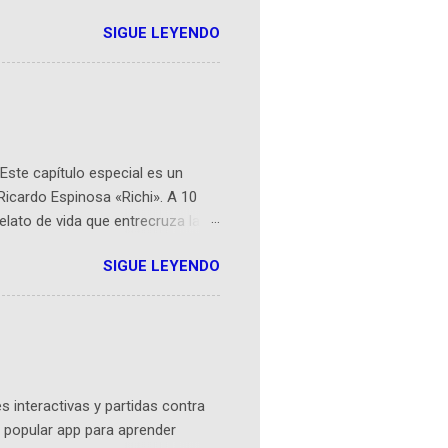
r aeroespacial para inspirar a
SIGUE LEYENDO
ompetencia mundial que opera en
 espaciales como satélites y
rio (calle 26B #5-93), in...
Este capítulo especial es un
Ricardo Espinosa «Richi». A 10
lato de vida que entrecruza la
 del origen de la narrativa de este
SIGUE LEYENDO
ven librera de Barichara y de
tamente de una novela de espías
ibros reunidos por Richi hoy se
Sociales! Facebook:
an...
 interactivas y partidas contra
 popular app para aprender