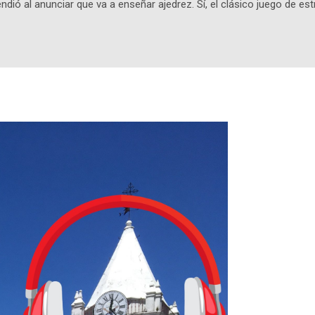
ndió al anunciar que va a enseñar ajedrez. Sí, el clásico juego de est
 la app, después de música y matemáticas. Comenzará como beta e
le primero en inglés. Los usuarios aprenderán desde lo más básico, 
tas. El sistema de enseñanza es similar al de sus otros cursos: lecc
páticos y ayudas visuales. ¿Será posible que una app que antes no
ugadores de ajedrez? Aún no podrás jugar contra otros humanos La a
ta con más de 37 millones de usuarios activos diarios. Desde 2022, 