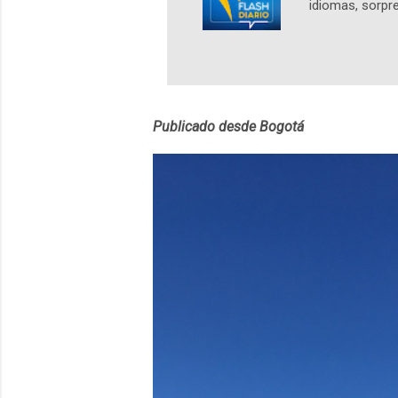
idiomas, sorpre
lingüístico de
estará disponib
partidas comple
personajes sim
convierta en j
Publicado desde Bogotá
en 2012 y cuen