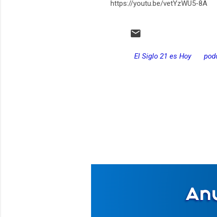
https://youtu.be/vetYzWU5-8A
El Siglo 21 es Hoy
pod
C
o
m
e
n
t
a
r
i
o