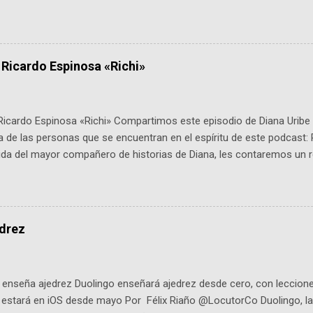
 expertos como el presidente de Airbus Colombia y líderes del secto
é es ActInSpace y por qué importa en Bogotá ActInSpace es una c
ipantes tienen 24 horas para idear startups basadas en tecnologías
a con un evento gratuito el 30 de enero a las 10:00 a. m. en el Planeta
 Ricardo Espinosa «Richi»
Ricardo Espinosa «Richi» Compartimos este episodio de Diana Uribe 
 de las personas que se encuentran en el espíritu de este podcast: 
tida del mayor compañero de historias de Diana, les contaremos un re
istoria, el cine, los cómics, la fantasía y el amor. También hablaremos
de viene "la fuerza poderosa", del relato viviente que encarna una jo
onista: un personaje de gabán y sombrero que parecía sacado direc
dio: -La colección Ricardo Espinosa: los cómics, las novelas y los l
edrez
ar en la Biblioteca Luis Ángel Arango ¡Síguenos en nuestras Redes 
q25SBg Instagram: https://ift.tt/UPfSeo3 Twitter: https://twitter.com/di
enseña ajedrez Duolingo enseñará ajedrez desde cero, con lecciones
o estará en iOS desde mayo Por Félix Riaño @LocutorCo Duolingo, la