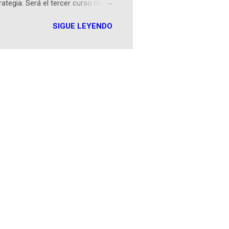
rategia. Será el tercer curso no
n iOS a mediados de mayo y
SIGUE LEYENDO
como mover un alfil, hasta jugar
iones cortas, interactivas, con
s enseñó francés, ahora nos
plicación Duolingo fue lanzada
ha empeza...