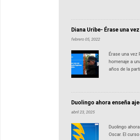
Universidad de los Andes, reúne a
emprendedores y estudiantes. Qu
más de 60 ciudades, donde partic
datos orbitales. En Bogotá, arranc
Diana Uribe- Érase una vez
febrero 05, 2022
Érase una vez 
homenaje a una
años de la par
literatura, la h
podcast, de dón
nuestro protag
Notas del episo
Duolingo ahora enseña aj
pueden consult
abril 23, 2025
https://ift.tt/W
Duolingo ahora 
Oscar. El curs