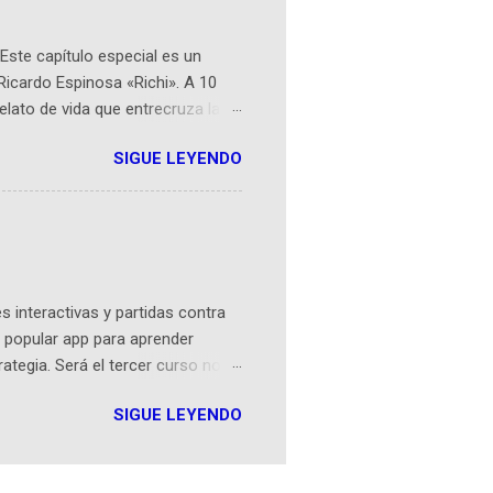
Este capítulo especial es un
Ricardo Espinosa «Richi». A 10
lato de vida que entrecruza la
 del origen de la narrativa de este
SIGUE LEYENDO
ven librera de Barichara y de
tamente de una novela de espías
ibros reunidos por Richi hoy se
Sociales! Facebook:
an...
 interactivas y partidas contra
 popular app para aprender
rategia. Será el tercer curso no
n iOS a mediados de mayo y
SIGUE LEYENDO
como mover un alfil, hasta jugar
iones cortas, interactivas, con
s enseñó francés, ahora nos