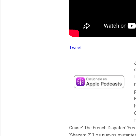
Tweet
Cruise' The French Dispatch' 'Fr
'Shazam 2' 'Los nuevos mutantes' 