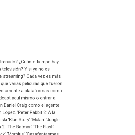
 estrenado? ¿Cuánto tiempo hay
 televisión? Y si ya no es
 de streaming? Cada vez es más
que varias películas que fueron
irectamente a plataformas como
ódcast aquí mismo o entrar a
con Daniel Craig como el agente
López. 'Peter Rabbit 2: A la
nski 'Blue Story' 'Mulan' 'Jungle
2' 'The Batman' 'The Flash'
ick' 'Morbius' 'Cazafantasmas: