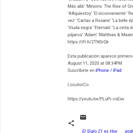
Más allá' 'Minions: The Rise of Gr
'#Aquíestoy' 'El inconveniente' 'R
vez' 'Cartas a Roxane' 'La belle 
'Viuda negra' 'Eternals' 'La cinta
pájaros' 'Adam' 'Matthias & Maxim
https://ift.tt/2TNSrQk
Esta publicación aparece primer
August 11, 2020 at 08:34PM
Suscríbete en
iPhone / iPad
LocutorCo
https://youtu.be/PLuPi-csEiw
El Siglo 21 es Hoy
pod