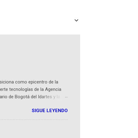
osiciona como epicentro de la
erte tecnologías de la Agencia
ario de Bogotá del Idartes y la
r aeroespacial para inspirar a
SIGUE LEYENDO
ompetencia mundial que opera en
 espaciales como satélites y
rio (calle 26B #5-93), in...