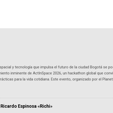
pacial y tecnología que impulsa el futuro de la ciudad Bogotá se p
miento inminente de ActInSpace 2026, un hackathon global que convi
ácticas para la vida cotidiana. Este evento, organizado por el Planet
 expertos como el presidente de Airbus Colombia y líderes del secto
é es ActInSpace y por qué importa en Bogotá ActInSpace es una c
ipantes tienen 24 horas para idear startups basadas en tecnologías
a con un evento gratuito el 30 de enero a las 10:00 a. m. en el Planeta
 Ricardo Espinosa «Richi»