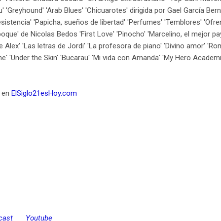
u' 'Greyhound' 'Arab Blues' 'Chicuarotes' dirigida por Gael García Bern
esistencia' 'Papicha, sueños de libertad' 'Perfumes' 'Temblores' 'Ofr
époque' de Nicolas Bedos 'First Love' 'Pinocho' 'Marcelino, el mejor p
 de Alex' 'Las letras de Jordi' 'La profesora de piano' 'Divino amor' 'R
e' 'Under the Skin' 'Bucarau' 'Mi vida con Amanda' 'My Hero Academia
o en
ElSiglo21esHoy.com
cast
Youtube