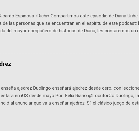
Ricardo Espinosa «Richi» Compartimos este episodio de Diana Uribe 
 de las personas que se encuentran en el espíritu de este podcast: 
tida del mayor compañero de historias de Diana, les contaremos un re
istoria, el cine, los cómics, la fantasía y el amor. También hablaremos
de viene "la fuerza poderosa", del relato viviente que encarna una jo
onista: un personaje de gabán y sombrero que parecía sacado direc
dio: -La colección Ricardo Espinosa: los cómics, las novelas y los l
edrez
ar en la Biblioteca Luis Ángel Arango ¡Síguenos en nuestras Redes 
q25SBg Instagram: https://ift.tt/UPfSeo3 Twitter: https://twitter.com/di
enseña ajedrez Duolingo enseñará ajedrez desde cero, con lecciones
o estará en iOS desde mayo Por Félix Riaño @LocutorCo Duolingo, la
ndió al anunciar que va a enseñar ajedrez. Sí, el clásico juego de est
 la app, después de música y matemáticas. Comenzará como beta e
le primero en inglés. Los usuarios aprenderán desde lo más básico, 
tas. El sistema de enseñanza es similar al de sus otros cursos: lecc
páticos y ayudas visuales. ¿Será posible que una app que antes no