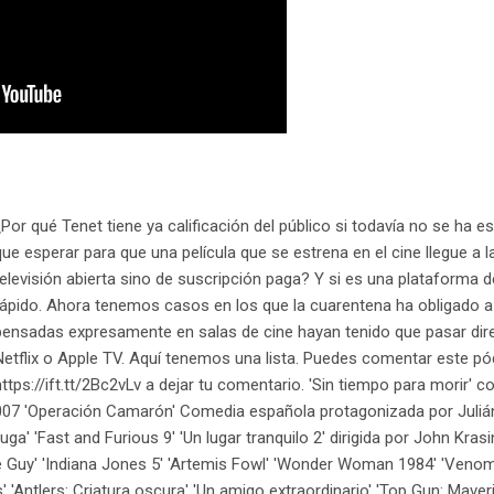
¿Por qué Tenet tiene ya calificación del público si todavía no se ha
que esperar para que una película que se estrena en el cine llegue a la
televisión abierta sino de suscripción paga? Y si es una plataforma
rápido. Ahora tenemos casos en los que la cuarentena ha obligado a 
pensadas expresamente en salas de cine hayan tenido que pasar d
Netflix o Apple TV. Aquí tenemos una lista. Puedes comentar este p
https://ift.tt/2Bc2vLv a dejar tu comentario. 'Sin tiempo para morir' 
007 'Operación Camarón' Comedia española protagonizada por Julián 
fuga' 'Fast and Furious 9' 'Un lugar tranquilo 2' dirigida por John Krasi
ee Guy' 'Indiana Jones 5' 'Artemis Fowl' 'Wonder Woman 1984' 'Venom 
'Antlers: Criatura oscura' 'Un amigo extraordinario' 'Top Gun: Maver