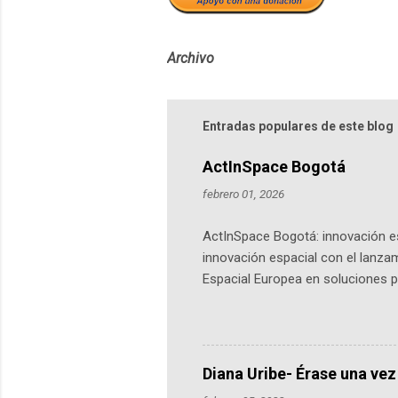
Archivo
Entradas populares de este blog
ActInSpace Bogotá
febrero 01, 2026
ActInSpace Bogotá: innovación es
innovación espacial con el lanza
Espacial Europea en soluciones pr
Universidad de los Andes, reúne a
emprendedores y estudiantes. Qu
más de 60 ciudades, donde partic
datos orbitales. En Bogotá, arranc
Diana Uribe- Érase una vez