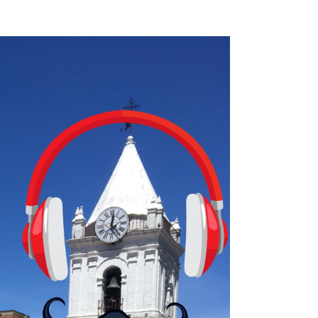
ugadores de ajedrez? Aún no podrás jugar contra otros humanos La a
ta con más de 37 millones de usuarios activos diarios. Desde 2022, 