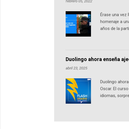
febrero 05, 2022
Érase una vez 
homenaje a una
años de la par
literatura, la h
podcast, de dón
nuestro protag
Notas del episo
Duolingo ahora enseña aj
pueden consult
abril 23, 2025
https://ift.tt/W
Duolingo ahora 
Oscar. El curs
idiomas, sorpre
lingüístico de
estará disponib
partidas comple
personajes sim