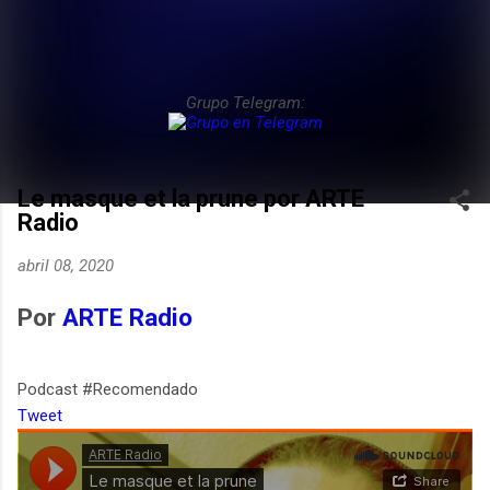
Grupo Telegram:
Le masque et la prune por ARTE
Radio
abril 08, 2020
Por
ARTE Radio
Podcast #Recomendado
Tweet