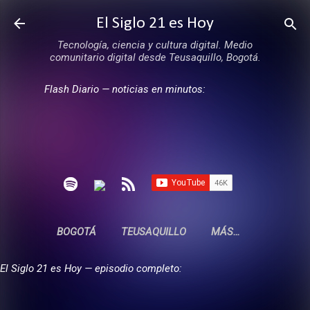
Ir al contenido principal
El Siglo 21 es Hoy
Tecnología, ciencia y cultura digital. Medio
comunitario digital desde Teusaquillo, Bogotá.
Flash Diario — noticias en minutos:
BOGOTÁ
TEUSAQUILLO
MÁS…
El Siglo 21 es Hoy — episodio completo: