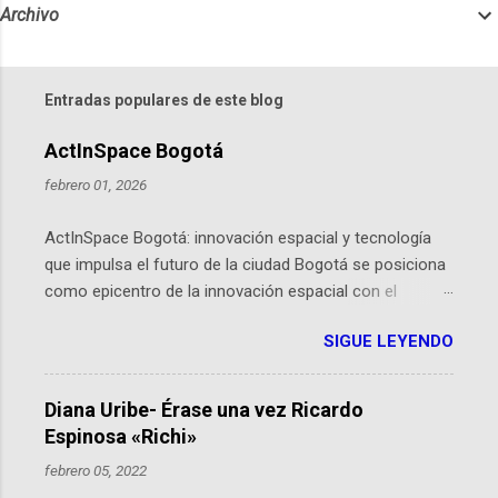
Archivo
Entradas populares de este blog
ActInSpace Bogotá
febrero 01, 2026
ActInSpace Bogotá: innovación espacial y tecnología
que impulsa el futuro de la ciudad Bogotá se posiciona
como epicentro de la innovación espacial con el
lanzamiento inminente de ActInSpace 2026, un
SIGUE LEYENDO
hackathon global que convierte tecnologías de la
Agencia Espacial Europea en soluciones prácticas para
la vida cotidiana. Este evento, organizado por el
Diana Uribe- Érase una vez Ricardo
Planetario de Bogotá del Idartes y la Universidad de los
Espinosa «Richi»
Andes, reúne a expertos como el presidente de Airbus
febrero 05, 2022
Colombia y líderes del sector aeroespacial para inspirar