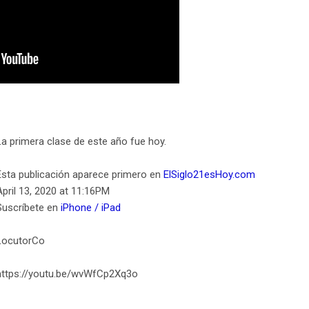
La primera clase de este año fue hoy.
Esta publicación aparece primero en
ElSiglo21esHoy.com
April 13, 2020 at 11:16PM
Suscríbete en
iPhone / iPad
LocutorCo
https://youtu.be/wvWfCp2Xq3o