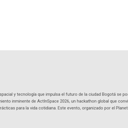
pacial y tecnología que impulsa el futuro de la ciudad Bogotá se p
miento inminente de ActInSpace 2026, un hackathon global que convi
ácticas para la vida cotidiana. Este evento, organizado por el Planet
 expertos como el presidente de Airbus Colombia y líderes del secto
é es ActInSpace y por qué importa en Bogotá ActInSpace es una c