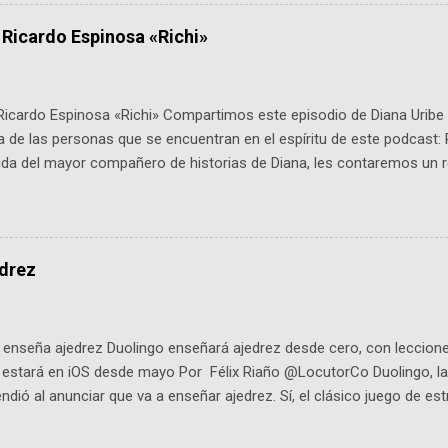
ipantes tienen 24 horas para idear startups basadas en tecnologías
a con un evento gratuito el 30 de enero a las 10:00 a. m. en el Planeta
 Ricardo Espinosa «Richi»
Ricardo Espinosa «Richi» Compartimos este episodio de Diana Uribe 
 de las personas que se encuentran en el espíritu de este podcast: 
tida del mayor compañero de historias de Diana, les contaremos un re
istoria, el cine, los cómics, la fantasía y el amor. También hablaremos
de viene "la fuerza poderosa", del relato viviente que encarna una jo
onista: un personaje de gabán y sombrero que parecía sacado direc
dio: -La colección Ricardo Espinosa: los cómics, las novelas y los l
edrez
ar en la Biblioteca Luis Ángel Arango ¡Síguenos en nuestras Redes 
q25SBg Instagram: https://ift.tt/UPfSeo3 Twitter: https://twitter.com/di
enseña ajedrez Duolingo enseñará ajedrez desde cero, con lecciones
o estará en iOS desde mayo Por Félix Riaño @LocutorCo Duolingo, la
ndió al anunciar que va a enseñar ajedrez. Sí, el clásico juego de est
 la app, después de música y matemáticas. Comenzará como beta e
le primero en inglés. Los usuarios aprenderán desde lo más básico, 