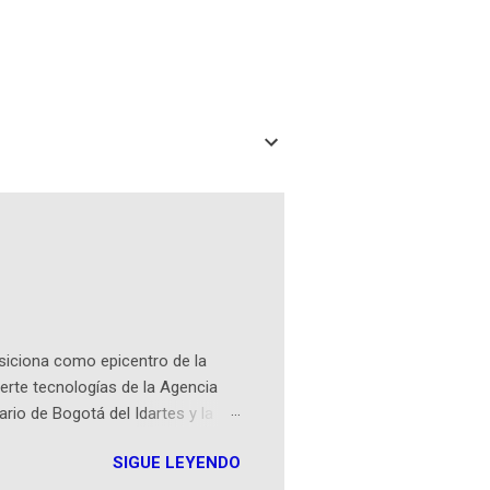
osiciona como epicentro de la
erte tecnologías de la Agencia
ario de Bogotá del Idartes y la
r aeroespacial para inspirar a
SIGUE LEYENDO
ompetencia mundial que opera en