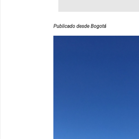
partidas comple
personajes sim
convierta en j
Publicado desde Bogotá
en 2012 y cuen