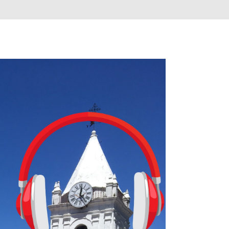
tas. El sistema de enseñanza es similar al de sus otros cursos: lecc
páticos y ayudas visuales. ¿Será posible que una app que antes no
ugadores de ajedrez? Aún no podrás jugar contra otros humanos La a
ta con más de 37 millones de usuarios activos diarios. Desde 2022, 