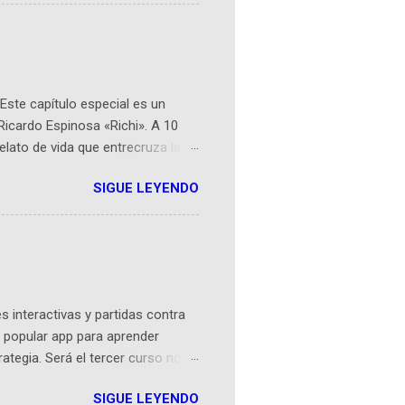
 espaciales como satélites y
rio (calle 26B #5-93), in...
Este capítulo especial es un
Ricardo Espinosa «Richi». A 10
lato de vida que entrecruza la
 del origen de la narrativa de este
SIGUE LEYENDO
ven librera de Barichara y de
tamente de una novela de espías
ibros reunidos por Richi hoy se
Sociales! Facebook:
an...
 interactivas y partidas contra
 popular app para aprender
rategia. Será el tercer curso no
n iOS a mediados de mayo y
SIGUE LEYENDO
como mover un alfil, hasta jugar