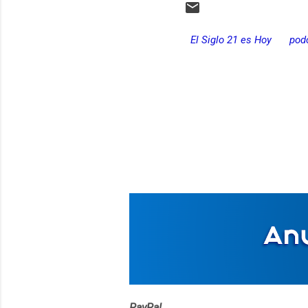
El Siglo 21 es Hoy
pod
C
o
m
e
n
t
a
r
i
o
s
PayPal