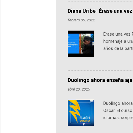
más de 60 ciudades, donde partic
datos orbitales. En Bogotá, arranc
Diana Uribe- Érase una vez
febrero 05, 2022
Érase una vez 
homenaje a una
años de la par
literatura, la h
podcast, de dón
nuestro protag
Notas del episo
Duolingo ahora enseña aj
pueden consult
abril 23, 2025
https://ift.tt/W
Duolingo ahora 
Oscar. El curs
idiomas, sorpre
lingüístico de
estará disponib