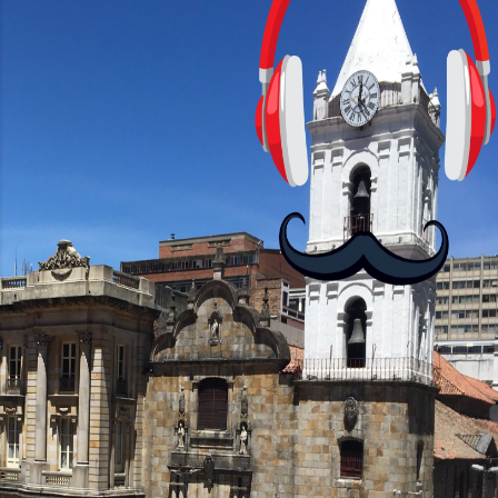
cursos: lecciones cortas, interactivas,
con personajes simpáticos y ayudas
visuales. ¿Será posible que una app que
antes nos enseñó francés, ahora nos
convierta en jugadores de ajedrez? Aún
no podrás jugar contra otros humanos
La aplicación Duolingo fue lanzada en
2012 y cuenta con más de 37 millones
de usuarios activos diarios. Desde 2022,
ha empeza...