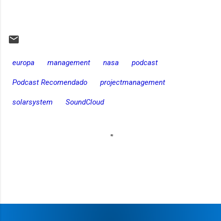
europa
management
nasa
podcast
Podcast Recomendado
projectmanagement
solarsystem
SoundCloud
C
o
m
e
n
t
a