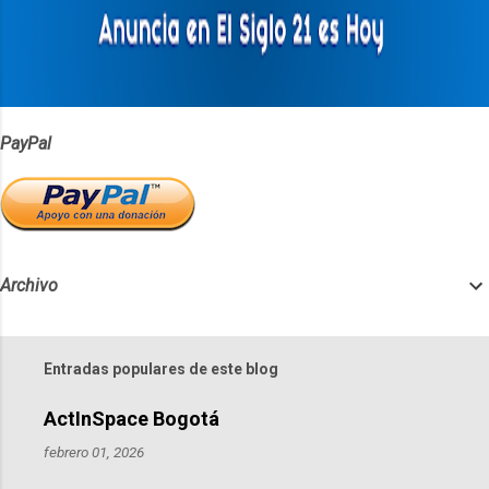
r
i
o
s
PayPal
Archivo
Entradas populares de este blog
ActInSpace Bogotá
febrero 01, 2026