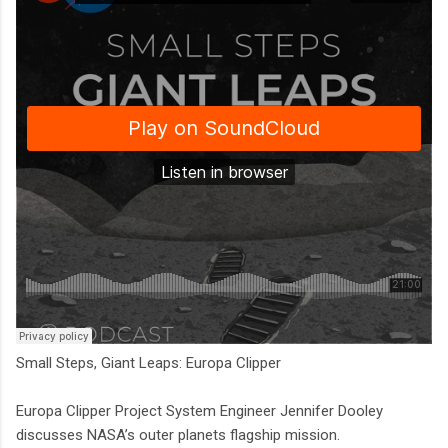
Small Steps, Giant Leaps: Europa Clipper
Europa Clipper Project System Engineer Jennifer Dooley
discusses NASA’s outer planets flagship mission.