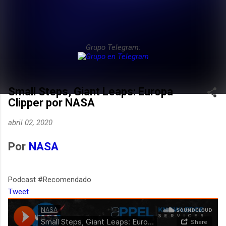
Grupo Telegram:
Small Steps, Giant Leaps: Europa
Clipper por NASA
abril 02, 2020
Por
NASA
Podcast #Recomendado
Tweet