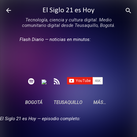
Ir al contenido principal
El Siglo 21 es Hoy
Tecnología, ciencia y cultura digital. Medio
comunitario digital desde Teusaquillo, Bogotá.
Flash Diario — noticias en minutos:
BOGOTÁ
TEUSAQUILLO
MÁS…
El Siglo 21 es Hoy — episodio completo: