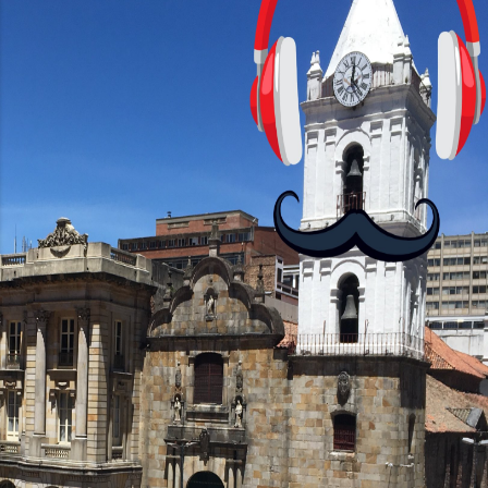
HD+ y una tasa de refresco de 90Hz,
asegurando una experiencia visual
fluida. Procesador y Rendimiento
Equipados con el chipset MediaTek
Helio G85, el Moto G24 ofrece 4GB de
RAM, mientras que el Moto G24 Power
brinda opciones de 4GB o 6GB de RAM,
mejorando su capacidad...