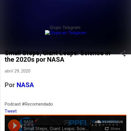
Grupo Telegram:
Small Steps, Giant Leaps: Science in
the 2020s por NASA
abril 29, 2020
Por
NASA
Podcast #Recomendado
Tweet