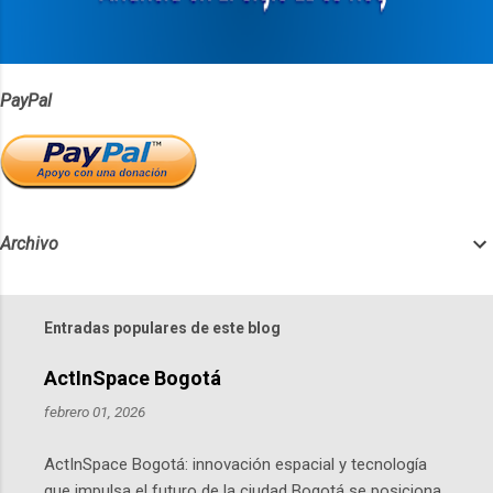
o
s
PayPal
Archivo
Entradas populares de este blog
ActInSpace Bogotá
febrero 01, 2026
ActInSpace Bogotá: innovación espacial y tecnología
que impulsa el futuro de la ciudad Bogotá se posiciona