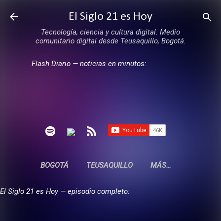
Ir al contenido principal
El Siglo 21 es Hoy
Tecnología, ciencia y cultura digital. Medio
comunitario digital desde Teusaquillo, Bogotá.
Flash Diario — noticias en minutos:
BOGOTÁ
TEUSAQUILLO
MÁS…
El Siglo 21 es Hoy — episodio completo: