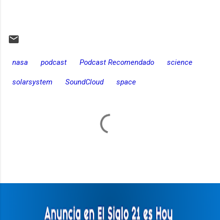
nasa
podcast
Podcast Recomendado
science
solarsystem
SoundCloud
space
C
o
m
e
n
t
a
r
i