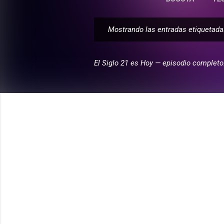
Mostrando las entradas etiqueta
E
n
t
El Siglo 21 es Hoy — episodio completo
r
a
d
a
s