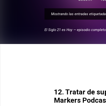
Mostrando las entradas etiqueta
E
n
t
El Siglo 21 es Hoy — episodio completo
r
a
d
a
s
12. Tratar de s
Markers Podcas