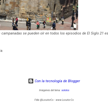
as campanadas se pueden oír en todos los episodios de El Siglo 21 e
ia.
Con la tecnología de Blogger
Imágenes del tema:
sololos
Félix @LocutorCo - www.Locutor.Co