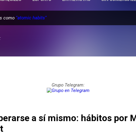
das como
"atomic habits"
:
Grupo Telegram:
uperarse a sí mismo: hábitos por 
t