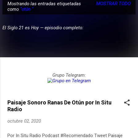
Mostrando las entradas etiquetadas
MOSTRAR TODO
E
como
"otún "
PARTICIPA
n
t
El Siglo 21 es Hoy — episodio completo:
r
a
d
a
s
Grupo Telegram:
Paisaje Sonoro Ranas De Otún por In Situ
Radio
octubre 02, 2020
Por In Situ Radio Podcast #Recomendado Tweet Paisaje