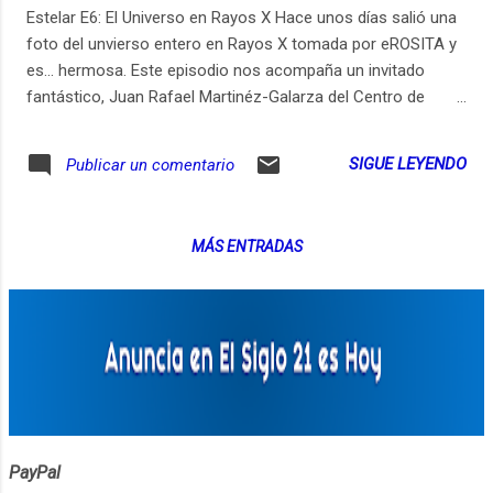
Estelar E6: El Universo en Rayos X Hace unos días salió una
foto del unvierso entero en Rayos X tomada por eROSITA y
es... hermosa. Este episodio nos acompaña un invitado
fantástico, Juan Rafael Martinéz-Galarza del Centro de
Astrofísica de Harvard & Smithsonian. Acá nos cuenta
desde cómo funciona un telescopio de Rayos X, de cómo
SIGUE LEYENDO
Publicar un comentario
estos fotones tan energéticos nos han enseñado
muchísimo del universo y hasta, por supuesto, la foto que
nos dejó asombrados, eROSITA. Acá la foto para la que la
MÁS ENTRADAS
vean junto a la explicación: https://ift.tt/3e4PqBX -Apóyanos
en Patreon: https://ift.tt/34M3b5h -O apóyanos con una
donación en https://ift.tt/2zkceiU Referencias y Recursos:
Página de eROSITA: https://ift.tt/38yaEqv Supernovas
CHANDRA: https://ift.tt/31McqDg https://ift.tt/2iWpUo4
https://ift.tt/3dZgToA
PayPal