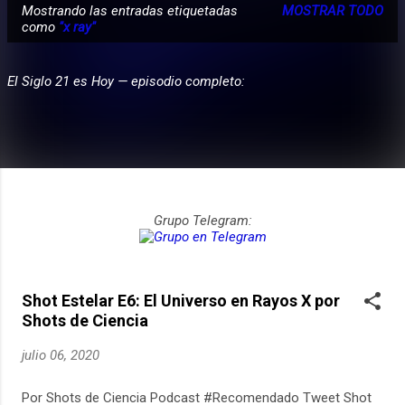
Mostrando las entradas etiquetadas
MOSTRAR TODO
E
como
"x ray"
PARTICIPA
n
t
El Siglo 21 es Hoy — episodio completo:
r
a
d
a
s
Grupo Telegram:
Shot Estelar E6: El Universo en Rayos X por
Shots de Ciencia
julio 06, 2020
Por Shots de Ciencia Podcast #Recomendado Tweet Shot