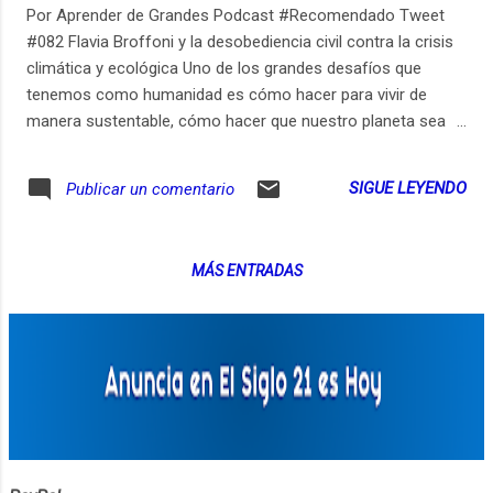
Por Aprender de Grandes Podcast #Recomendado Tweet
#082 Flavia Broffoni y la desobediencia civil contra la crisis
climática y ecológica Uno de los grandes desafíos que
tenemos como humanidad es cómo hacer para vivir de
manera sustentable, cómo hacer que nuestro planeta sea
un hogar que podamos sostener en el largo plazo.
Obviamente con la crisis climática y ecológica eso está en
SIGUE LEYENDO
Publicar un comentario
jaque, está en peligro. Tuve el lujo de conversar con Flavia
Broffoni. Flavia es activista en contra de esta gran crisis que
tenemos, y le pregunté qué aprendió en su lucha. No se lo
MÁS ENTRADAS
pierdan. Soy Gerry Garbulsky y quiero que juntos
aprendamos durante toda la vida. Está abierta la inscripción
para la Experiencia Aprender de Grandes, tiempo de
conocernos. Si quieren seguir aprendiendo durante toda la
vida: http://bit.ly/ExperienciaADG-d. Pueden ver los links
relevantes de este episodio en https://ift.tt/32Tl2X6 Pueden
suscribirse al newsletter de Aprender de Grandes en
https://ift.tt/2KWCm7w Aprender de Gr...