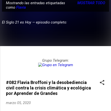
Mostrando las entradas etiquetadas
MOSTRAR TODO
E
como
Flavia
PARTICIPA
n
t
El Siglo 21 es Hoy — episodio completo:
r
a
d
a
s
Grupo Telegram:
#082 Flavia Broffoni y la desobediencia
civil contra la crisis climática y ecológica
por Aprender de Grandes
marzo 05, 2020