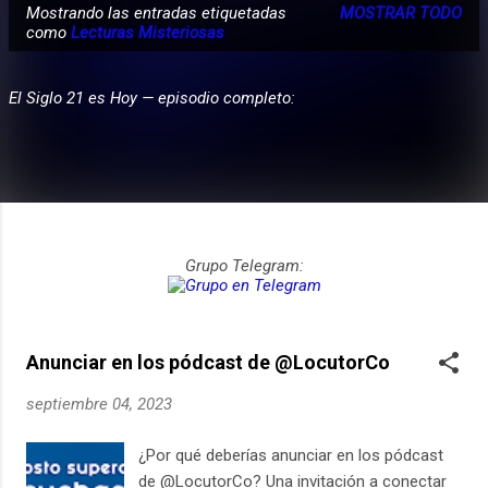
Mostrando las entradas etiquetadas
MOSTRAR TODO
E
como
Lecturas Misteriosas
PARTICIPA
n
t
El Siglo 21 es Hoy — episodio completo:
r
a
d
a
s
Grupo Telegram:
Anunciar en los pódcast de @LocutorCo
septiembre 04, 2023
¿Por qué deberías anunciar en los pódcast
de @LocutorCo? Una invitación a conectar