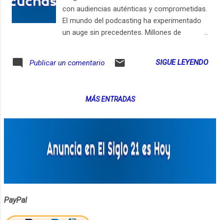
con audiencias auténticas y comprometidas.
El mundo del podcasting ha experimentado
un auge sin precedentes. Millones de
oyentes sintonizan a diario para aprender,
entretenerse, inspirarse y conectarse. Si
SIGUE LEYENDO
Publicar un comentario
eres una marca o empresa buscando dejar
una huella en este medio, los pódcast de
@LocutorCo te ofrecen una oportunidad
MÁS ENTRADAS
única. 1. El Siglo 21 es Hoy Este pódcast es
un punto de referencia para quienes buscan
mantenerse al día con las últimas
tendencias tecnológicas y digitales. Al
anunciarte aquí, te posicionas a la
vanguardia, mostrando a una audiencia tech-
savvy que estás en sintonía con el ritmo
acelerado del mundo digital. 2. Flash Diario
¿Deseas llegar a una audiencia que valora
PayPal
estar informada y actualizada? Flash Diario