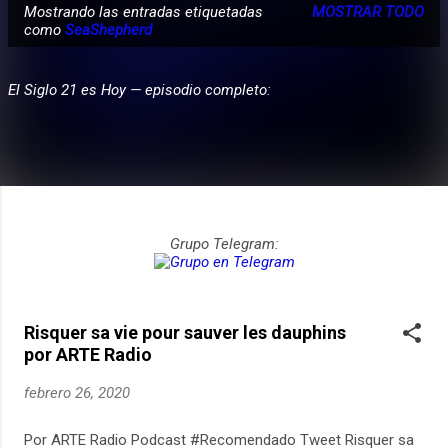
Mostrando las entradas etiquetadas
MOSTRAR TODO
E
como
SeaShepherd
PARTICIPA
n
t
El Siglo 21 es Hoy — episodio completo:
r
a
d
a
s
Grupo Telegram:
Risquer sa vie pour sauver les dauphins
por ARTE Radio
febrero 26, 2020
Por ARTE Radio Podcast #Recomendado Tweet Risquer sa