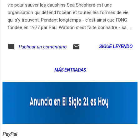
vie pour sauver les dauphins Sea Shepherd est une
organisation qui défend l’océan et toutes les formes de vie
qui s'y trouvent. Pendant longtemps - c’est ainsi que l’ONG
fondée en 1977 par Paul Watson s’est faite connaître - sa
principale mission était de poursuivre les chasseurs de
baleines en Antarctique et d’empêcher les massacres. Quitte
SIGUE LEYENDO
Publicar un comentario
à prendre de gros risques, quitte à se mettre en danger...
L’étendard de Sea Shepherd flotte aujourd’hui sur toutes les
mers du globe, et notamment près des côtes françaises où
MÁS ENTRADAS
des pêches accidentelles déciment les populations de
dauphins. Lamya Essemlali est présidente de Sea Shepherd
France. C’est elle qui mène ces opérations. Activiste auprès
de Paul Watson depuis longtemps, elle a surtout mené
plusieurs campagnes aux Iles Féroés, au nord de l’Europe,
où chaque année les habitants organisent des massacres
de centaines de dauphins globicéphales. Retrouvez "Les
histoires de 28...
PayPal