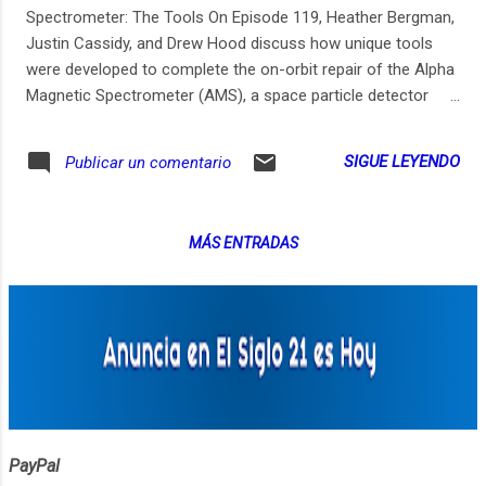
Spectrometer: The Tools On Episode 119, Heather Bergman,
Justin Cassidy, and Drew Hood discuss how unique tools
were developed to complete the on-orbit repair of the Alpha
Magnetic Spectrometer (AMS), a space particle detector
that’s hot on the trail of dark matter and dark energy. This is
part three of a three-part series on AMS.
SIGUE LEYENDO
Publicar un comentario
MÁS ENTRADAS
PayPal