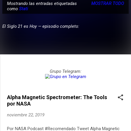
Mostrando las entradas etiquetadas
MOSTRAR TODO
E
como
Stati
PARTICIPA
n
t
El Siglo 21 es Hoy — episodio completo:
r
a
d
a
s
Grupo Telegram:
Alpha Magnetic Spectrometer: The Tools
por NASA
noviembre 22, 2019
Por NASA Podcast #Recomendado Tweet Alpha Magnetic