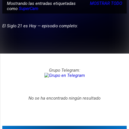
Mostrando las entradas etiquetadas
MOSTRAR TODO
E
como
SuperCam
PARTICIPA
n
t
El Siglo 21 es Hoy — episodio completo:
r
a
d
a
s
Grupo Telegram:
No se ha encontrado ningún resultado