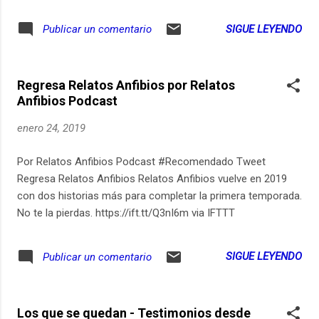
Rivas. Posproducción: Sebastián Payán. Gracias a todos los
Patrons que hicieron posible este episodio: Alejandro Rivas
SIGUE LEYENDO
Publicar un comentario
Andrea Gómez Carlos Beltrán Daniel Quintero Diana Giraldo
Laura Rojas "El bogotano soez"
Regresa Relatos Anfibios por Relatos
Anfibios Podcast
enero 24, 2019
Por Relatos Anfibios Podcast #Recomendado Tweet
Regresa Relatos Anfibios Relatos Anfibios vuelve en 2019
con dos historias más para completar la primera temporada.
No te la pierdas. https://ift.tt/Q3nI6m via IFTTT
SIGUE LEYENDO
Publicar un comentario
Los que se quedan - Testimonios desde