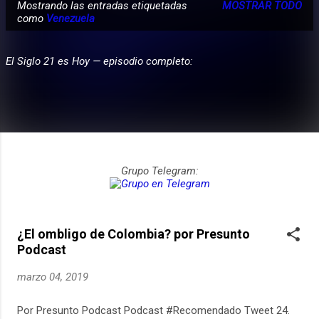
Mostrando las entradas etiquetadas
MOSTRAR TODO
E
como
Venezuela
n
t
El Siglo 21 es Hoy — episodio completo:
r
a
d
a
s
Grupo Telegram:
¿El ombligo de Colombia? por Presunto
Podcast
marzo 04, 2019
Por Presunto Podcast Podcast #Recomendado Tweet 24.