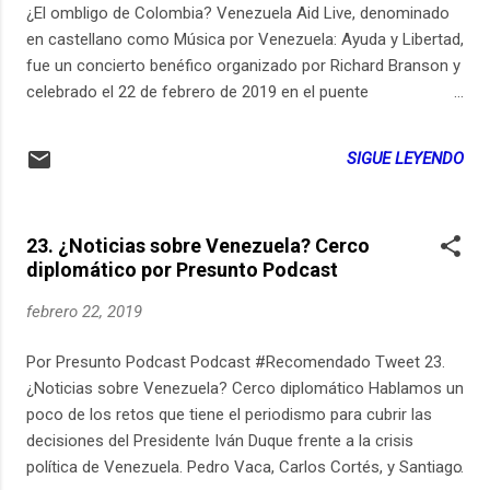
¿El ombligo de Colombia? Venezuela Aid Live, denominado
en castellano como Música por Venezuela: Ayuda y Libertad,
fue un concierto benéfico organizado por Richard Branson y
celebrado el 22 de febrero de 2019 en el puente
internacional Las Tienditas, ​​​​ en Cúcuta, paso fronterizo
hacia Venezuela. ¿Qué se dijo sobre esto? ¿Qué ocurrió días
SIGUE LEYENDO
después? Invitamos a Sandra Borda, Santiago y Pedro para
dejar algunas preguntas que nos habría gustado responder
ese fin de semana en la frontera con Venezuela. Conduce:
23. ¿Noticias sobre Venezuela? Cerco
Sara Edición: Sebastián Payán Los patrons de este episodio
diplomático por Presunto Podcast
son: Alejandro Rivas Andrea Gómez Carlos Beltrán Daniel
Quintero Daniel Restrepo Diana Giraldo El Bogotano Soez
febrero 22, 2019
Felipe Useche Laura Rojas ¡GRACIAS A TODOS!
Por Presunto Podcast Podcast #Recomendado Tweet 23.
¿Noticias sobre Venezuela? Cerco diplomático Hablamos un
poco de los retos que tiene el periodismo para cubrir las
decisiones del Presidente Iván Duque frente a la crisis
política de Venezuela. Pedro Vaca, Carlos Cortés, y Santiago